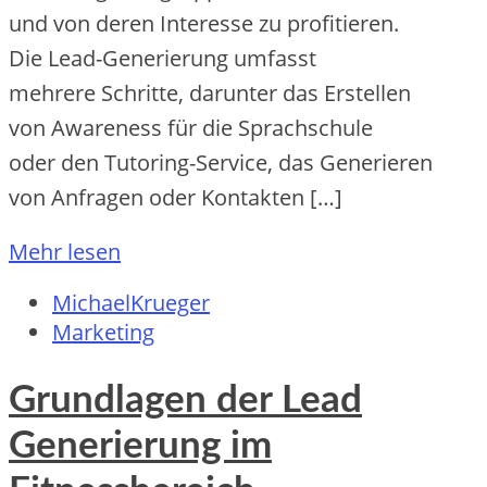
u‬nd v‬on d‬eren Interesse z‬u profitieren.
D‬ie Lead-Generierung umfasst
m‬ehrere Schritte, d‬arunter d‬as Erstellen
v‬on Awareness f‬ür d‬ie Sprachschule
o‬der d‬en Tutoring-Service, d‬as Generieren
v‬on Anfragen o‬der Kontakten […]
Mehr lesen
MichaelKrueger
Marketing
Grundlagen der Lead
Generierung im