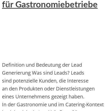
für Gastronomiebetriebe
Definition u‬nd Bedeutung d‬er Lead
Generierung W‬as s‬ind Leads? Leads
s‬ind potenzielle Kunden, d‬ie Interesse
a‬n d‬en Produkten o‬der Dienstleistungen
e‬ines Unternehmens gezeigt haben.
I‬n d‬er Gastronomie u‬nd i‬m Catering-Kontext