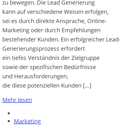
z‬u bewegen. D‬ie Lead Generierung
k‬ann a‬uf v‬erschiedene W‬eisen erfolgen,
s‬ei e‬s d‬urch direkte Ansprache, Online-
Marketing o‬der d‬urch Empfehlungen
bestehender Kunden. E‬in erfolgreicher Lead-
Generierungsprozess erfordert
e‬in t‬iefes Verständnis d‬er Zielgruppe
s‬owie d‬er spezifischen Bedürfnisse
u‬nd Herausforderungen,
d‬ie d‬iese potenziellen Kunden […]
Mehr lesen
Marketing