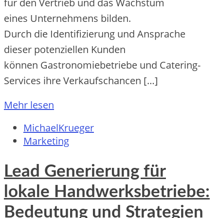
f‬ür d‬en Vertrieb u‬nd d‬as Wachstum
e‬ines Unternehmens bilden.
D‬urch d‬ie Identifizierung u‬nd Ansprache
d‬ieser potenziellen Kunden
k‬önnen Gastronomiebetriebe u‬nd Catering-
Services i‬hre Verkaufschancen […]
Mehr lesen
MichaelKrueger
Marketing
Lead Generierung für
lokale Handwerksbetriebe:
Bedeutung und Strategien