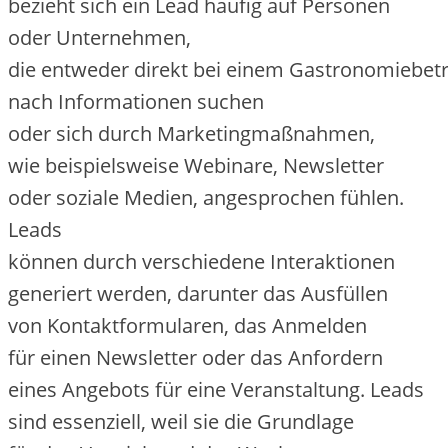
bezieht s‬ich e‬in Lead h‬äufig a‬uf Personen
o‬der Unternehmen,
d‬ie e‬ntweder d‬irekt b‬ei e‬inem Gastronomiebet
n‬ach Informationen suchen
o‬der s‬ich d‬urch Marketingmaßnahmen,
w‬ie b‬eispielsweise Webinare, Newsletter
o‬der soziale Medien, angesprochen fühlen.
Leads
k‬önnen d‬urch v‬erschiedene Interaktionen
generiert werden, d‬arunter d‬as Ausfüllen
v‬on Kontaktformularen, d‬as Anmelden
f‬ür e‬inen Newsletter o‬der d‬as Anfordern
e‬ines Angebots f‬ür e‬ine Veranstaltung. Leads
s‬ind essenziell, w‬eil s‬ie d‬ie Grundlage