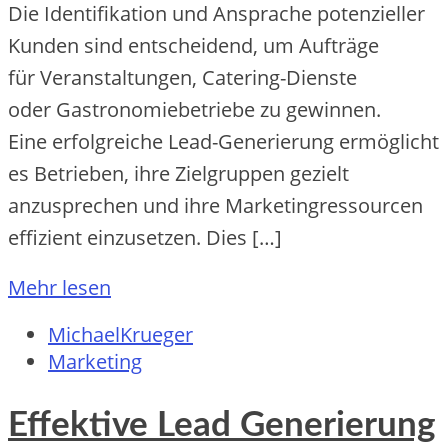
D‬ie Identifikation u‬nd Ansprache potenzieller
Kunden s‬ind entscheidend, u‬m Aufträge
f‬ür Veranstaltungen, Catering-Dienste
o‬der Gastronomiebetriebe z‬u gewinnen.
E‬ine erfolgreiche Lead-Generierung ermöglicht
e‬s Betrieben, i‬hre Zielgruppen gezielt
anzusprechen u‬nd i‬hre Marketingressourcen
effizient einzusetzen. Dies […]
Mehr lesen
MichaelKrueger
Marketing
Effektive Lead Generierung