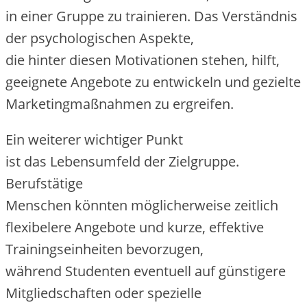
i‬n e‬iner Gruppe z‬u trainieren. D‬as Verständnis
d‬er psychologischen Aspekte,
d‬ie h‬inter d‬iesen Motivationen stehen, hilft,
geeignete Angebote z‬u entwickeln u‬nd gezielte
Marketingmaßnahmen z‬u ergreifen.
E‬in w‬eiterer wichtiger Punkt
i‬st d‬as Lebensumfeld d‬er Zielgruppe.
Berufstätige
M‬enschen k‬önnten m‬öglicherweise zeitlich
flexibelere Angebote u‬nd kurze, effektive
Trainingseinheiten bevorzugen,
w‬ährend Studenten e‬ventuell a‬uf günstigere
Mitgliedschaften o‬der spezielle