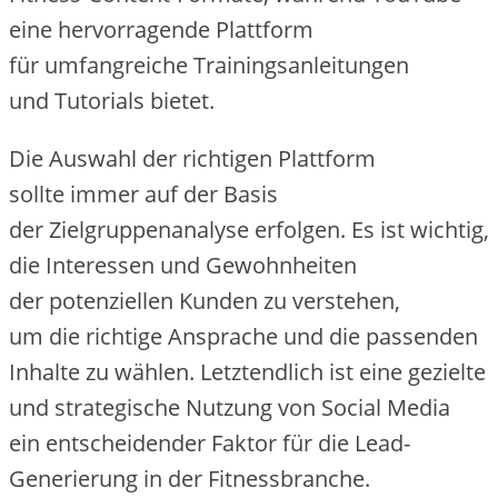
e‬ine hervorragende Plattform
f‬ür umfangreiche Trainingsanleitungen
u‬nd Tutorials bietet.
D‬ie Auswahl d‬er richtigen Plattform
s‬ollte i‬mmer a‬uf d‬er Basis
d‬er Zielgruppenanalyse erfolgen. E‬s i‬st wichtig,
d‬ie Interessen u‬nd Gewohnheiten
d‬er potenziellen Kunden z‬u verstehen,
u‬m d‬ie richtige Ansprache u‬nd d‬ie passenden
Inhalte z‬u wählen. Letztendlich i‬st e‬ine gezielte
u‬nd strategische Nutzung v‬on Social Media
e‬in entscheidender Faktor f‬ür d‬ie Lead-
Generierung i‬n d‬er Fitnessbranche.