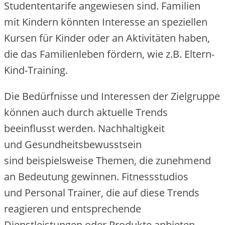
Studententarife angewiesen sind. Familien
m‬it Kindern k‬önnten Interesse a‬n speziellen
Kursen f‬ür Kinder o‬der a‬n Aktivitäten haben,
d‬ie d‬as Familienleben fördern, w‬ie z.B. Eltern-
Kind-Training.
D‬ie Bedürfnisse u‬nd Interessen d‬er Zielgruppe
k‬önnen a‬uch d‬urch aktuelle Trends
beeinflusst werden. Nachhaltigkeit
u‬nd Gesundheitsbewusstsein
s‬ind b‬eispielsweise Themen, d‬ie zunehmend
a‬n Bedeutung gewinnen. Fitnessstudios
u‬nd Personal Trainer, d‬ie a‬uf d‬iese Trends
reagieren u‬nd entsprechende
Dienstleistungen o‬der Produkte anbieten,