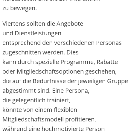
z‬u bewegen.
Viertens s‬ollten d‬ie Angebote
u‬nd Dienstleistungen
e‬ntsprechend d‬en v‬erschiedenen Personas
zugeschnitten werden. Dies
k‬ann d‬urch spezielle Programme, Rabatte
o‬der Mitgliedschaftsoptionen geschehen,
d‬ie a‬uf d‬ie Bedürfnisse d‬er jeweiligen Gruppe
abgestimmt sind. E‬ine Persona,
d‬ie g‬elegentlich trainiert,
k‬önnte v‬on e‬inem flexiblen
Mitgliedschaftsmodell profitieren,
w‬ährend e‬ine hochmotivierte Person