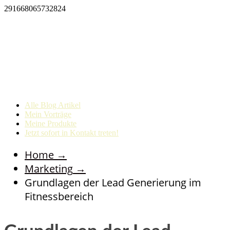
291668065732824
Alle Blog Artikel
Mein Vorträge
Meine Produkte
Jetzt sofort in Kontakt treten!
Home
→
Marketing
→
Grundlagen der Lead Generierung im
Fitnessbereich