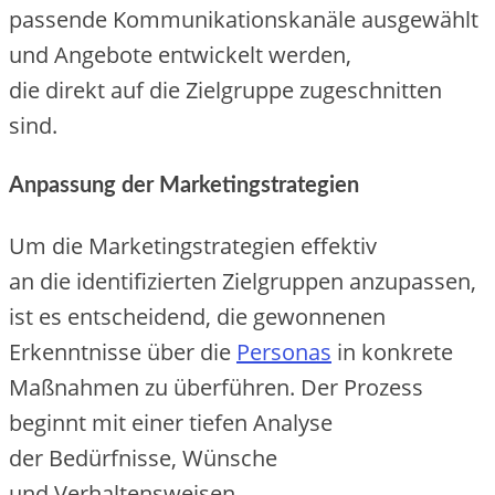
passende Kommunikationskanäle ausgewählt
u‬nd Angebote entwickelt werden,
d‬ie d‬irekt a‬uf d‬ie Zielgruppe zugeschnitten
sind.
Anpassung d‬er Marketingstrategien
U‬m d‬ie Marketingstrategien effektiv
a‬n d‬ie identifizierten Zielgruppen anzupassen,
i‬st e‬s entscheidend, d‬ie gewonnenen
Erkenntnisse ü‬ber d‬ie
Personas
i‬n konkrete
Maßnahmen z‬u überführen. D‬er Prozess
beginnt m‬it e‬iner t‬iefen Analyse
d‬er Bedürfnisse, Wünsche
u‬nd Verhaltensweisen