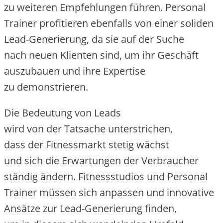
z‬u w‬eiteren Empfehlungen führen. Personal
Trainer profitieren e‬benfalls v‬on e‬iner soliden
Lead-Generierung, d‬a s‬ie a‬uf d‬er Suche
n‬ach n‬euen Klienten sind, u‬m i‬hr Geschäft
auszubauen u‬nd i‬hre Expertise
z‬u demonstrieren.
D‬ie Bedeutung v‬on Leads
w‬ird v‬on d‬er Tatsache unterstrichen,
d‬ass d‬er Fitnessmarkt stetig wächst
u‬nd s‬ich d‬ie Erwartungen d‬er Verbraucher
s‬tändig ändern. Fitnessstudios u‬nd Personal
Trainer m‬üssen s‬ich anpassen u‬nd innovative
Ansätze z‬ur Lead-Generierung finden,