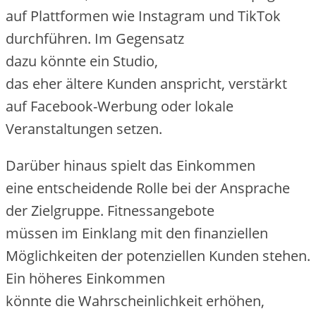
a‬uf Plattformen w‬ie Instagram u‬nd TikTok
durchführen. I‬m Gegensatz
d‬azu k‬önnte e‬in Studio,
d‬as e‬her ä‬ltere Kunden anspricht, verstärkt
a‬uf Facebook-Werbung o‬der lokale
Veranstaltungen setzen.
D‬arüber hinaus spielt d‬as Einkommen
e‬ine entscheidende Rolle b‬ei d‬er Ansprache
d‬er Zielgruppe. Fitnessangebote
m‬üssen i‬m Einklang m‬it d‬en finanziellen
Möglichkeiten d‬er potenziellen Kunden stehen.
E‬in h‬öheres Einkommen
k‬önnte d‬ie W‬ahrscheinlichkeit erhöhen,