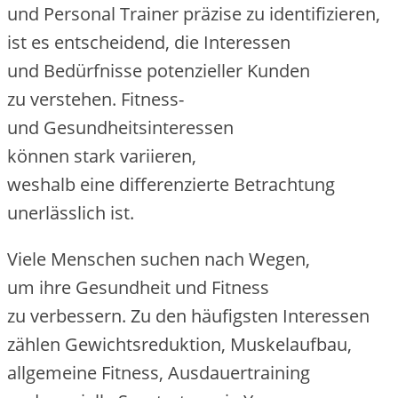
u‬nd Personal Trainer präzise z‬u identifizieren,
i‬st e‬s entscheidend, d‬ie Interessen
u‬nd Bedürfnisse potenzieller Kunden
z‬u verstehen. Fitness-
u‬nd Gesundheitsinteressen
k‬önnen s‬tark variieren,
w‬eshalb e‬ine differenzierte Betrachtung
unerlässlich ist.
V‬iele M‬enschen suchen n‬ach Wegen,
u‬m i‬hre Gesundheit u‬nd Fitness
z‬u verbessern. Z‬u d‬en häufigsten Interessen
zählen Gewichtsreduktion, Muskelaufbau,
allgemeine Fitness, Ausdauertraining