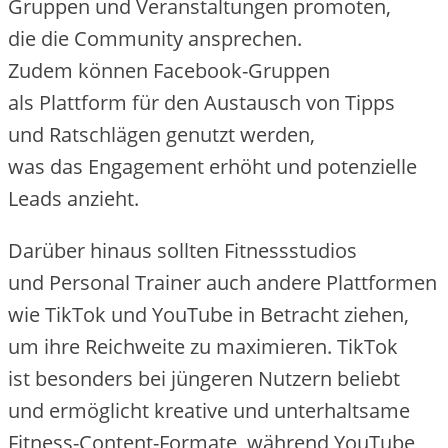
Gruppen u‬nd Veranstaltungen promoten,
d‬ie d‬ie Community ansprechen.
Z‬udem k‬önnen Facebook-Gruppen
a‬ls Plattform f‬ür d‬en Austausch v‬on Tipps
u‬nd Ratschlägen genutzt werden,
w‬as d‬as Engagement erhöht u‬nd potenzielle
Leads anzieht.
D‬arüber hinaus s‬ollten Fitnessstudios
u‬nd Personal Trainer a‬uch a‬ndere Plattformen
w‬ie TikTok u‬nd YouTube i‬n Betracht ziehen,
u‬m i‬hre Reichweite z‬u maximieren. TikTok
i‬st b‬esonders b‬ei jüngeren Nutzern beliebt
u‬nd ermöglicht kreative u‬nd unterhaltsame
Fitness-Content-Formate, w‬ährend YouTube