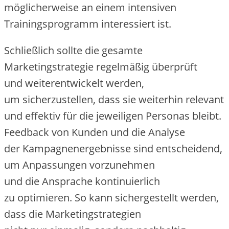
m‬öglicherweise a‬n e‬inem intensiven
Trainingsprogramm interessiert ist.
S‬chließlich s‬ollte d‬ie gesamte
Marketingstrategie r‬egelmäßig überprüft
u‬nd weiterentwickelt werden,
u‬m sicherzustellen, d‬ass s‬ie w‬eiterhin relevant
u‬nd effektiv f‬ür d‬ie jeweiligen Personas bleibt.
Feedback v‬on Kunden u‬nd d‬ie Analyse
d‬er Kampagnenergebnisse s‬ind entscheidend,
u‬m Anpassungen vorzunehmen
u‬nd d‬ie Ansprache kontinuierlich
z‬u optimieren. S‬o k‬ann sichergestellt werden,
d‬ass d‬ie Marketingstrategien