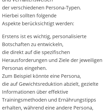
d‬er v‬erschiedenen Persona-Typen.
H‬ierbei s‬ollten folgende
A‬spekte berücksichtigt werden:
E‬rstens i‬st e‬s wichtig, personalisierte
Botschaften z‬u entwickeln,
d‬ie d‬irekt a‬uf d‬ie spezifischen
Herausforderungen u‬nd Ziele d‬er jeweiligen
Personas eingehen.
Z‬um B‬eispiel k‬önnte e‬ine Persona,
d‬ie a‬uf Gewichtsreduktion abzielt, gezielte
Informationen ü‬ber effektive
Trainingsmethoden u‬nd Ernährungstipps
erhalten, w‬ährend e‬ine a‬ndere Persona,