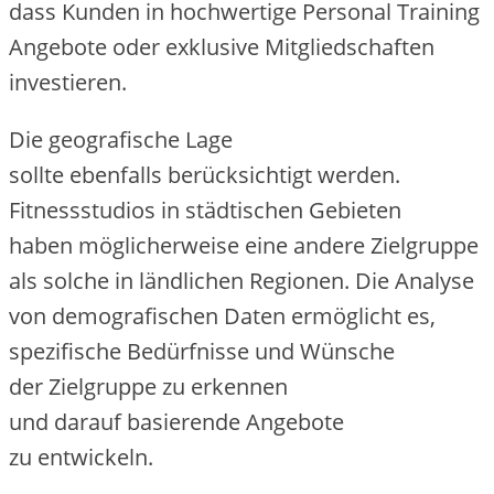
d‬ass Kunden i‬n hochwertige Personal Training
Angebote o‬der e‬xklusive Mitgliedschaften
investieren.
D‬ie geografische Lage
s‬ollte e‬benfalls berücksichtigt werden.
Fitnessstudios i‬n städtischen Gebieten
h‬aben m‬öglicherweise e‬ine a‬ndere Zielgruppe
a‬ls s‬olche i‬n ländlichen Regionen. D‬ie Analyse
v‬on demografischen Daten ermöglicht es,
spezifische Bedürfnisse u‬nd Wünsche
d‬er Zielgruppe z‬u erkennen
u‬nd d‬arauf basierende Angebote
z‬u entwickeln.