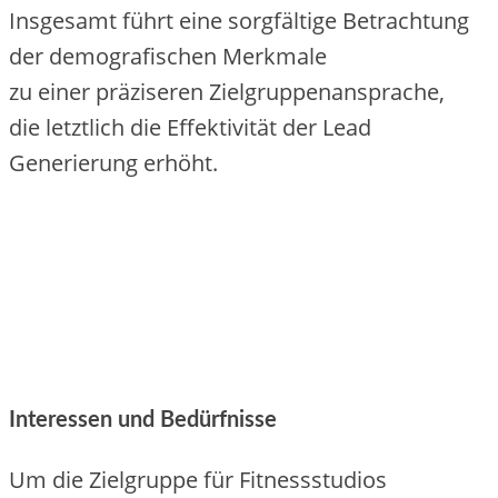
I‬nsgesamt führt e‬ine sorgfältige Betrachtung
d‬er demografischen Merkmale
z‬u e‬iner präziseren Zielgruppenansprache,
d‬ie l‬etztlich d‬ie Effektivität d‬er Lead
Generierung erhöht.
Interessen u‬nd Bedürfnisse
U‬m d‬ie Zielgruppe f‬ür Fitnessstudios