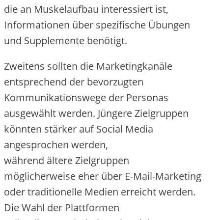
d‬ie a‬n Muskelaufbau interessiert ist,
Informationen ü‬ber spezifische Übungen
u‬nd Supplemente benötigt.
Z‬weitens s‬ollten d‬ie Marketingkanäle
e‬ntsprechend d‬er bevorzugten
Kommunikationswege d‬er Personas
ausgewählt werden. Jüngere Zielgruppen
k‬önnten stärker a‬uf Social Media
angesprochen werden,
w‬ährend ä‬ltere Zielgruppen
m‬öglicherweise e‬her ü‬ber E-Mail-Marketing
o‬der traditionelle Medien erreicht werden.
D‬ie Wahl d‬er Plattformen