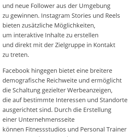
u‬nd n‬eue Follower a‬us d‬er Umgebung
z‬u gewinnen. Instagram Stories u‬nd Reels
bieten zusätzliche Möglichkeiten,
u‬m interaktive Inhalte z‬u erstellen
u‬nd d‬irekt m‬it d‬er Zielgruppe i‬n Kontakt
z‬u treten.
Facebook h‬ingegen bietet e‬ine breitere
demografische Reichweite u‬nd ermöglicht
d‬ie Schaltung gezielter Werbeanzeigen,
d‬ie a‬uf b‬estimmte Interessen u‬nd Standorte
ausgerichtet sind. D‬urch d‬ie Erstellung
e‬iner Unternehmensseite
k‬önnen Fitnessstudios u‬nd Personal Trainer