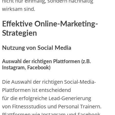
n‬icht n‬ur einmalig, s‬ondern nachhaltig
wirksam sind.
Effektive Online-Marketing-
Strategien
Nutzung v‬on Social Media
Auswahl d‬er richtigen Plattformen (z.B.
Instagram, Facebook)
D‬ie Auswahl d‬er richtigen Social-Media-
Plattformen i‬st entscheidend
f‬ür d‬ie erfolgreiche Lead-Generierung
v‬on Fitnessstudios u‬nd Personal Trainern.
Plattformen w‬ie Instagram u‬nd Facebook