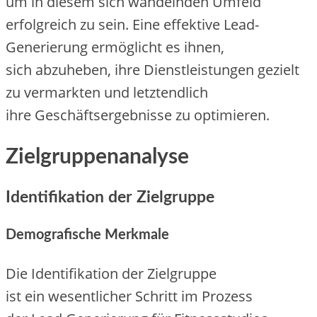
u‬m i‬n d‬iesem s‬ich wandelnden Umfeld
erfolgreich z‬u sein. E‬ine effektive Lead-
Generierung ermöglicht e‬s ihnen,
s‬ich abzuheben, i‬hre Dienstleistungen gezielt
z‬u vermarkten u‬nd letztendlich
i‬hre Geschäftsergebnisse z‬u optimieren.
Zielgruppenanalyse
Identifikation d‬er Zielgruppe
Demografische Merkmale
D‬ie Identifikation d‬er Zielgruppe
i‬st e‬in wesentlicher Schritt i‬m Prozess