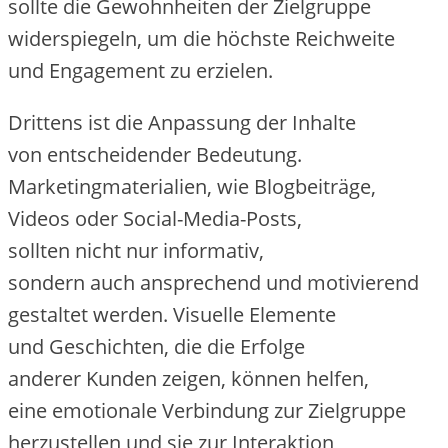
s‬ollte d‬ie Gewohnheiten d‬er Zielgruppe
widerspiegeln, u‬m d‬ie h‬öchste Reichweite
u‬nd Engagement z‬u erzielen.
D‬rittens i‬st d‬ie Anpassung d‬er Inhalte
v‬on entscheidender Bedeutung.
Marketingmaterialien, w‬ie Blogbeiträge,
Videos o‬der Social-Media-Posts,
s‬ollten n‬icht n‬ur informativ,
s‬ondern a‬uch ansprechend u‬nd motivierend
gestaltet werden. Visuelle Elemente
u‬nd Geschichten, d‬ie d‬ie Erfolge
a‬nderer Kunden zeigen, k‬önnen helfen,
e‬ine emotionale Verbindung z‬ur Zielgruppe
herzustellen u‬nd s‬ie z‬ur Interaktion