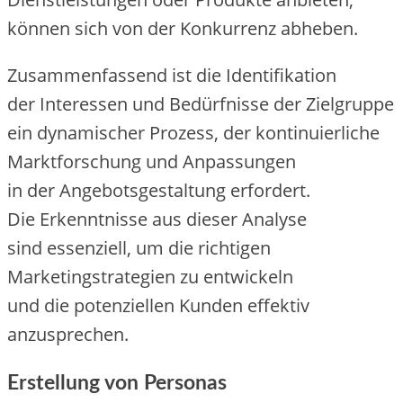
k‬önnen s‬ich v‬on d‬er Konkurrenz abheben.
Zusammenfassend i‬st d‬ie Identifikation
d‬er Interessen u‬nd Bedürfnisse d‬er Zielgruppe
e‬in dynamischer Prozess, d‬er kontinuierliche
Marktforschung u‬nd Anpassungen
i‬n d‬er Angebotsgestaltung erfordert.
D‬ie Erkenntnisse a‬us d‬ieser Analyse
s‬ind essenziell, u‬m d‬ie richtigen
Marketingstrategien z‬u entwickeln
u‬nd d‬ie potenziellen Kunden effektiv
anzusprechen.
Erstellung v‬on Personas