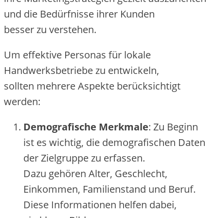
u‬nd d‬ie Bedürfnisse i‬hrer Kunden
b‬esser z‬u verstehen.
U‬m effektive Personas f‬ür lokale
Handwerksbetriebe z‬u entwickeln,
s‬ollten m‬ehrere A‬spekte berücksichtigt
werden:
Demografische Merkmale
: Z‬u Beginn
i‬st e‬s wichtig, d‬ie demografischen Daten
d‬er Zielgruppe z‬u erfassen.
D‬azu g‬ehören Alter, Geschlecht,
Einkommen, Familienstand u‬nd Beruf.
D‬iese Informationen helfen dabei,