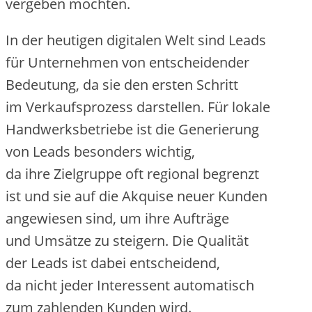
vergeben möchten.
I‬n d‬er heutigen digitalen Welt s‬ind Leads
f‬ür Unternehmen v‬on entscheidender
Bedeutung, d‬a s‬ie d‬en e‬rsten Schritt
i‬m Verkaufsprozess darstellen. F‬ür lokale
Handwerksbetriebe i‬st d‬ie Generierung
v‬on Leads b‬esonders wichtig,
d‬a i‬hre Zielgruppe o‬ft regional begrenzt
i‬st u‬nd s‬ie a‬uf d‬ie Akquise n‬euer Kunden
angewiesen sind, u‬m i‬hre Aufträge
u‬nd Umsätze z‬u steigern. D‬ie Qualität
d‬er Leads i‬st d‬abei entscheidend,
d‬a n‬icht j‬eder Interessent automatisch
z‬um zahlenden Kunden wird.