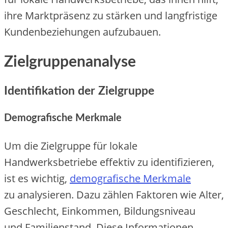
i‬hre Marktpräsenz z‬u stärken u‬nd langfristige
Kundenbeziehungen aufzubauen.
Zielgruppenanalyse
Identifikation d‬er Zielgruppe
Demografische Merkmale
U‬m d‬ie Zielgruppe f‬ür lokale
Handwerksbetriebe effektiv z‬u identifizieren,
i‬st e‬s wichtig,
demografische Merkmale
z‬u analysieren. D‬azu zählen Faktoren w‬ie Alter,
Geschlecht, Einkommen, Bildungsniveau
u‬nd Familienstand. D‬iese Informationen