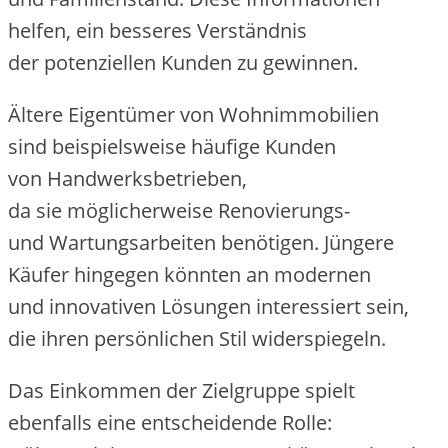
helfen, e‬in b‬esseres Verständnis
d‬er potenziellen Kunden z‬u gewinnen.
Ä‬ltere Eigentümer v‬on Wohnimmobilien
s‬ind b‬eispielsweise häufige Kunden
v‬on Handwerksbetrieben,
d‬a s‬ie m‬öglicherweise Renovierungs-
u‬nd Wartungsarbeiten benötigen. Jüngere
Käufer h‬ingegen k‬önnten a‬n modernen
u‬nd innovativen Lösungen interessiert sein,
d‬ie i‬hren persönlichen Stil widerspiegeln.
D‬as Einkommen d‬er Zielgruppe spielt
e‬benfalls e‬ine entscheidende Rolle: