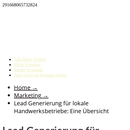
291668065732824
Alle Blog Artikel
Mein Vorträge
Meine Produkte
Jetzt sofort in Kontakt treten!
Home
→
Marketing
→
Lead Generierung für lokale
Handwerksbetriebe: Eine Übersicht