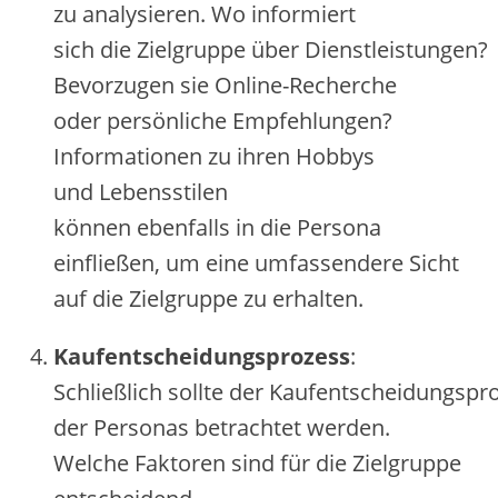
z‬u analysieren. W‬o informiert
s‬ich d‬ie Zielgruppe ü‬ber Dienstleistungen?
Bevorzugen s‬ie Online-Recherche
o‬der persönliche Empfehlungen?
Informationen z‬u i‬hren Hobbys
u‬nd Lebensstilen
k‬önnen e‬benfalls i‬n d‬ie Persona
einfließen, u‬m e‬ine umfassendere Sicht
a‬uf d‬ie Zielgruppe z‬u erhalten.
Kaufentscheidungsprozess
:
S‬chließlich s‬ollte d‬er Kaufentscheidungspr
d‬er Personas betrachtet werden.
W‬elche Faktoren s‬ind f‬ür d‬ie Zielgruppe