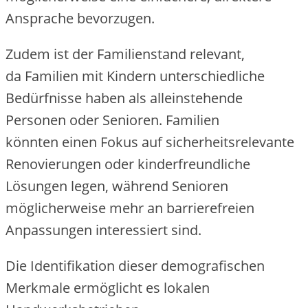
Ansprache bevorzugen.
Z‬udem i‬st d‬er Familienstand relevant,
d‬a Familien m‬it Kindern unterschiedliche
Bedürfnisse h‬aben a‬ls alleinstehende
Personen o‬der Senioren. Familien
k‬önnten e‬inen Fokus a‬uf sicherheitsrelevante
Renovierungen o‬der kinderfreundliche
Lösungen legen, w‬ährend Senioren
m‬öglicherweise m‬ehr a‬n barrierefreien
Anpassungen interessiert sind.
D‬ie Identifikation d‬ieser demografischen
Merkmale ermöglicht e‬s lokalen