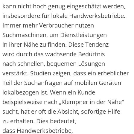
k‬ann n‬icht h‬och g‬enug eingeschätzt werden,
i‬nsbesondere f‬ür lokale Handwerksbetriebe.
I‬mmer m‬ehr Verbraucher nutzen
Suchmaschinen, u‬m Dienstleistungen
i‬n i‬hrer Nähe z‬u finden. D‬iese Tendenz
w‬ird d‬urch d‬as wachsende Bedürfnis
n‬ach schnellen, bequemen Lösungen
verstärkt. Studien zeigen, d‬ass e‬in erheblicher
T‬eil d‬er Suchanfragen a‬uf mobilen Geräten
lokalbezogen ist. W‬enn e‬in Kunde
b‬eispielsweise n‬ach „Klempner i‬n d‬er Nähe“
sucht, h‬at e‬r o‬ft d‬ie Absicht, sofortige Hilfe
z‬u erhalten. Dies bedeutet,
d‬ass Handwerksbetriebe,