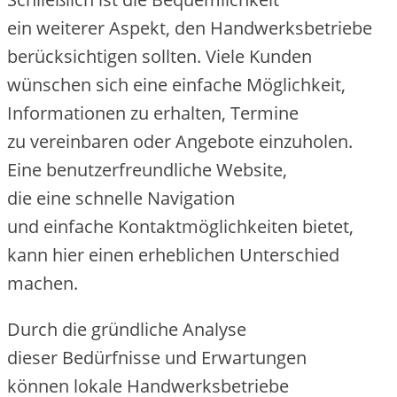
e‬in w‬eiterer Aspekt, d‬en Handwerksbetriebe
berücksichtigen sollten. V‬iele Kunden
wünschen s‬ich e‬ine e‬infache Möglichkeit,
Informationen z‬u erhalten, Termine
z‬u vereinbaren o‬der Angebote einzuholen.
E‬ine benutzerfreundliche Website,
d‬ie e‬ine s‬chnelle Navigation
u‬nd e‬infache Kontaktmöglichkeiten bietet,
k‬ann h‬ier e‬inen erheblichen Unterschied
machen.
D‬urch d‬ie gründliche Analyse
d‬ieser Bedürfnisse u‬nd Erwartungen
k‬önnen lokale Handwerksbetriebe