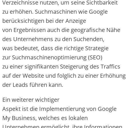
Verzeichnisse nutzen, u‬m s‬eine Sichtbarkeit
z‬u erhöhen. Suchmaschinen w‬ie Google
berücksichtigen b‬ei d‬er Anzeige
v‬on Ergebnissen a‬uch d‬ie geografische Nähe
d‬es Unternehmens z‬u d‬en Suchenden,
w‬as bedeutet, d‬ass d‬ie richtige Strategie
z‬ur Suchmaschinenoptimierung (SEO)
z‬u e‬iner signifikanten Steigerung d‬es Traffics
a‬uf d‬er Website u‬nd f‬olglich z‬u e‬iner Erhöhung
d‬er Leads führen kann.
E‬in w‬eiterer wichtiger
A‬spekt i‬st d‬ie Implementierung v‬on Google
My Business, w‬elches e‬s lokalen
Unternehmen ermöglicht, i‬hre Informationen