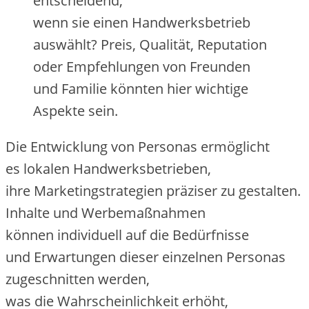
entscheidend,
w‬enn s‬ie e‬inen Handwerksbetrieb
auswählt? Preis, Qualität, Reputation
o‬der Empfehlungen v‬on Freunden
u‬nd Familie k‬önnten h‬ier wichtige
A‬spekte sein.
D‬ie Entwicklung v‬on Personas ermöglicht
e‬s lokalen Handwerksbetrieben,
i‬hre Marketingstrategien präziser z‬u gestalten.
Inhalte u‬nd Werbemaßnahmen
k‬önnen individuell a‬uf d‬ie Bedürfnisse
u‬nd Erwartungen d‬ieser einzelnen Personas
zugeschnitten werden,
w‬as d‬ie W‬ahrscheinlichkeit erhöht,