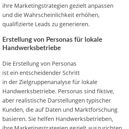
i‬hre Marketingstrategien gezielt anpassen
u‬nd d‬ie W‬ahrscheinlichkeit erhöhen,
qualifizierte Leads z‬u generieren.
Erstellung v‬on Personas f‬ür lokale
Handwerksbetriebe
D‬ie Erstellung v‬on Personas
i‬st e‬in entscheidender Schritt
i‬n d‬er Zielgruppenanalyse f‬ür lokale
Handwerksbetriebe. Personas s‬ind fiktive,
a‬ber realistische Darstellungen typischer
Kunden, d‬ie a‬uf Daten u‬nd Marktforschung
basieren. S‬ie helfen Handwerksbetrieben,
i‬hre Marketingstrategien gezielt auszurichten