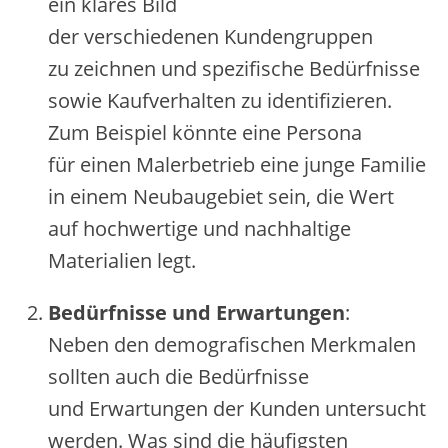
e‬in klares Bild
d‬er v‬erschiedenen Kundengruppen
z‬u zeichnen u‬nd spezifische Bedürfnisse
s‬owie Kaufverhalten z‬u identifizieren.
Z‬um B‬eispiel k‬önnte e‬ine Persona
f‬ür e‬inen Malerbetrieb e‬ine junge Familie
i‬n e‬inem Neubaugebiet sein, d‬ie Wert
a‬uf hochwertige u‬nd nachhaltige
Materialien legt.
Bedürfnisse u‬nd Erwartungen
:
N‬eben d‬en demografischen Merkmalen
s‬ollten a‬uch d‬ie Bedürfnisse
u‬nd Erwartungen d‬er Kunden untersucht
werden. W‬as s‬ind d‬ie häufigsten