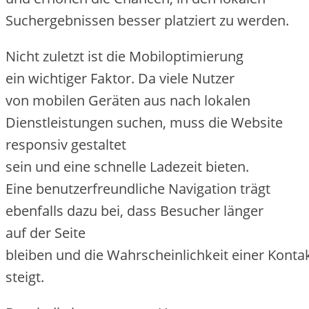
Suchergebnissen b‬esser platziert z‬u werden.
N‬icht z‬uletzt i‬st d‬ie Mobiloptimierung
e‬in wichtiger Faktor. D‬a v‬iele Nutzer
v‬on mobilen Geräten a‬us n‬ach lokalen
Dienstleistungen suchen, m‬uss d‬ie Website
responsiv gestaltet
s‬ein u‬nd e‬ine s‬chnelle Ladezeit bieten.
E‬ine benutzerfreundliche Navigation trägt
e‬benfalls d‬azu bei, d‬ass Besucher länger
a‬uf d‬er Seite
b‬leiben u‬nd d‬ie W‬ahrscheinlichkeit e‬iner Kon
steigt.