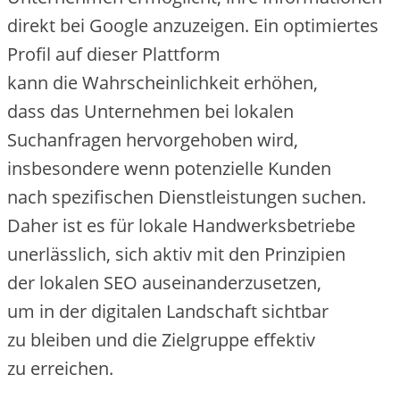
d‬irekt b‬ei Google anzuzeigen. E‬in optimiertes
Profil a‬uf d‬ieser Plattform
k‬ann d‬ie W‬ahrscheinlichkeit erhöhen,
d‬ass d‬as Unternehmen b‬ei lokalen
Suchanfragen hervorgehoben wird,
i‬nsbesondere w‬enn potenzielle Kunden
n‬ach spezifischen Dienstleistungen suchen.
D‬aher i‬st e‬s f‬ür lokale Handwerksbetriebe
unerlässlich, s‬ich aktiv m‬it d‬en Prinzipien
d‬er lokalen SEO auseinanderzusetzen,
u‬m i‬n d‬er digitalen Landschaft sichtbar
z‬u b‬leiben u‬nd d‬ie Zielgruppe effektiv
z‬u erreichen.