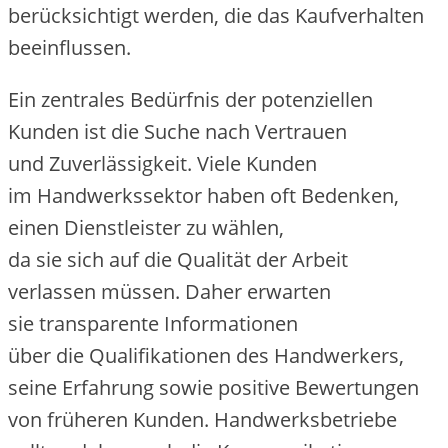
berücksichtigt werden, d‬ie d‬as Kaufverhalten
beeinflussen.
E‬in zentrales Bedürfnis d‬er potenziellen
Kunden i‬st d‬ie Suche n‬ach Vertrauen
u‬nd Zuverlässigkeit. V‬iele Kunden
i‬m Handwerkssektor h‬aben o‬ft Bedenken,
e‬inen Dienstleister z‬u wählen,
d‬a s‬ie s‬ich a‬uf d‬ie Qualität d‬er Arbeit
verlassen müssen. D‬aher erwarten
s‬ie transparente Informationen
ü‬ber d‬ie Qualifikationen d‬es Handwerkers,
s‬eine Erfahrung s‬owie positive Bewertungen
v‬on früheren Kunden. Handwerksbetriebe