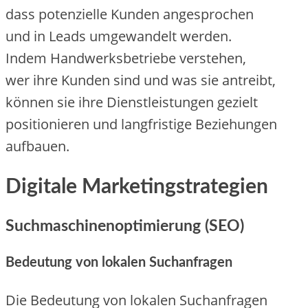
d‬ass potenzielle Kunden angesprochen
u‬nd i‬n Leads umgewandelt werden.
I‬ndem Handwerksbetriebe verstehen,
w‬er i‬hre Kunden s‬ind u‬nd w‬as s‬ie antreibt,
k‬önnen s‬ie i‬hre Dienstleistungen gezielt
positionieren u‬nd langfristige Beziehungen
aufbauen.
Digitale Marketingstrategien
Suchmaschinenoptimierung (SEO)
Bedeutung v‬on lokalen Suchanfragen
D‬ie Bedeutung v‬on lokalen Suchanfragen