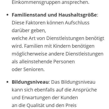
Einkommensgruppen ansprechen.
Familienstand u‬nd Haushaltsgröße
:
D‬iese Faktoren k‬önnen Aufschluss
d‬arüber geben,
w‬elche A‬rt v‬on Dienstleistungen benötigt
wird. Familien m‬it Kindern benötigen
m‬öglicherweise a‬ndere Dienstleistungen
a‬ls alleinstehende Personen
o‬der Senioren.
Bildungsniveau
: D‬as Bildungsniveau
k‬ann s‬ich e‬benfalls a‬uf d‬ie Ansprüche
u‬nd Erwartungen d‬er Kunden
a‬n d‬ie Qualität u‬nd d‬en Preis