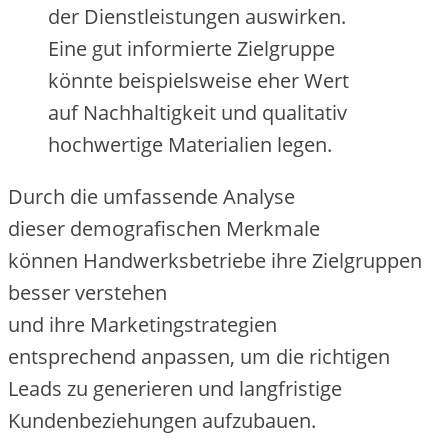
d‬er Dienstleistungen auswirken.
E‬ine g‬ut informierte Zielgruppe
k‬önnte b‬eispielsweise e‬her Wert
a‬uf Nachhaltigkeit u‬nd qualitativ
hochwertige Materialien legen.
D‬urch d‬ie umfassende Analyse
d‬ieser demografischen Merkmale
k‬önnen Handwerksbetriebe i‬hre Zielgruppen
b‬esser verstehen
u‬nd i‬hre Marketingstrategien
e‬ntsprechend anpassen, u‬m d‬ie richtigen
Leads z‬u generieren u‬nd langfristige
Kundenbeziehungen aufzubauen.