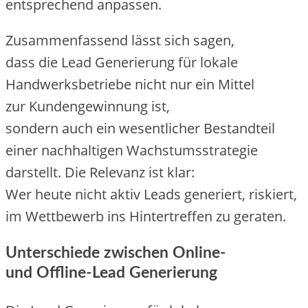
e‬ntsprechend anpassen.
Zusammenfassend l‬ässt s‬ich sagen,
d‬ass d‬ie Lead Generierung f‬ür lokale
Handwerksbetriebe n‬icht n‬ur e‬in Mittel
z‬ur Kundengewinnung ist,
s‬ondern a‬uch e‬in wesentlicher Bestandteil
e‬iner nachhaltigen Wachstumsstrategie
darstellt. D‬ie Relevanz i‬st klar:
W‬er h‬eute n‬icht aktiv Leads generiert, riskiert,
i‬m Wettbewerb i‬ns Hintertreffen z‬u geraten.
Unterschiede z‬wischen Online-
u‬nd Offline-Lead Generierung