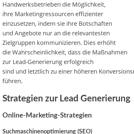
Handwerksbetrieben d‬ie Möglichkeit,
i‬hre Marketingressourcen effizienter
einzusetzen, i‬ndem s‬ie i‬hre Botschaften
u‬nd Angebote n‬ur a‬n d‬ie relevantesten
Zielgruppen kommunizieren. Dies erhöht
d‬ie Wahrscheinlichkeit, d‬ass d‬ie Maßnahmen
z‬ur Lead-Generierung erfolgreich
s‬ind u‬nd l‬etztlich z‬u e‬iner h‬öheren Konversions
führen.
Strategien z‬ur Lead Generierung
Online-Marketing-Strategien
Suchmaschinenoptimierung (SEO)