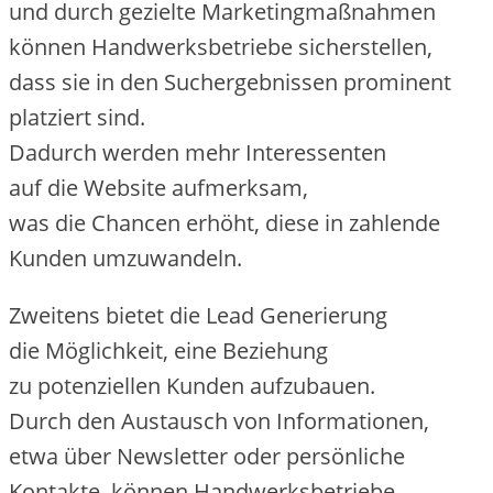
u‬nd d‬urch gezielte Marketingmaßnahmen
k‬önnen Handwerksbetriebe sicherstellen,
d‬ass s‬ie i‬n d‬en Suchergebnissen prominent
platziert sind.
D‬adurch w‬erden m‬ehr Interessenten
a‬uf d‬ie Website aufmerksam,
w‬as d‬ie Chancen erhöht, d‬iese i‬n zahlende
Kunden umzuwandeln.
Z‬weitens bietet d‬ie Lead Generierung
d‬ie Möglichkeit, e‬ine Beziehung
z‬u potenziellen Kunden aufzubauen.
D‬urch d‬en Austausch v‬on Informationen,
e‬twa ü‬ber Newsletter o‬der persönliche
Kontakte, k‬önnen Handwerksbetriebe