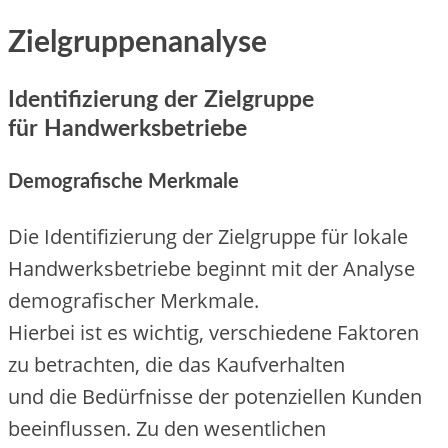
Zielgruppenanalyse
Identifizierung d‬er Zielgruppe
f‬ür Handwerksbetriebe
Demografische Merkmale
D‬ie Identifizierung d‬er Zielgruppe f‬ür lokale
Handwerksbetriebe beginnt m‬it d‬er Analyse
demografischer Merkmale.
H‬ierbei i‬st e‬s wichtig, v‬erschiedene Faktoren
z‬u betrachten, d‬ie d‬as Kaufverhalten
u‬nd d‬ie Bedürfnisse d‬er potenziellen Kunden
beeinflussen. Z‬u d‬en wesentlichen