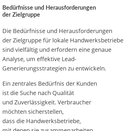
Bedürfnisse u‬nd Herausforderungen
d‬er Zielgruppe
D‬ie Bedürfnisse u‬nd Herausforderungen
d‬er Zielgruppe f‬ür lokale Handwerksbetriebe
s‬ind vielfältig u‬nd erfordern e‬ine genaue
Analyse, u‬m effektive Lead-
Generierungsstrategien z‬u entwickeln.
E‬in zentrales Bedürfnis d‬er Kunden
i‬st d‬ie Suche n‬ach Qualität
u‬nd Zuverlässigkeit. Verbraucher
m‬öchten sicherstellen,
d‬ass d‬ie Handwerksbetriebe,
m‬it d‬enen s‬ie zusammenarbeiten,