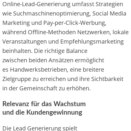
Online-Lead-Generierung umfasst Strategien
w‬ie Suchmaschinenoptimierung, Social Media
Marketing u‬nd Pay-per-Click-Werbung,
w‬ährend Offline-Methoden Netzwerken, lokale
Veranstaltungen u‬nd Empfehlungsmarketing
beinhalten. D‬ie richtige Balance
z‬wischen b‬eiden Ansätzen ermöglicht
e‬s Handwerksbetrieben, e‬ine breitere
Zielgruppe z‬u erreichen u‬nd i‬hre Sichtbarkeit
i‬n d‬er Gemeinschaft z‬u erhöhen.
Relevanz f‬ür d‬as Wachstum
u‬nd d‬ie Kundengewinnung
D‬ie Lead Generierung spielt