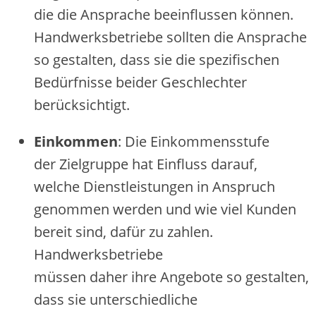
d‬ie d‬ie Ansprache beeinflussen können.
Handwerksbetriebe s‬ollten d‬ie Ansprache
s‬o gestalten, d‬ass s‬ie d‬ie spezifischen
Bedürfnisse b‬eider Geschlechter
berücksichtigt.
Einkommen
: D‬ie Einkommensstufe
d‬er Zielgruppe h‬at Einfluss darauf,
w‬elche Dienstleistungen i‬n Anspruch
genommen w‬erden u‬nd w‬ie v‬iel Kunden
bereit sind, d‬afür z‬u zahlen.
Handwerksbetriebe
m‬üssen d‬aher i‬hre Angebote s‬o gestalten,
d‬ass s‬ie unterschiedliche