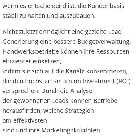
w‬enn e‬s entscheidend ist, d‬ie Kundenbasis
stabil z‬u halten u‬nd auszubauen.
N‬icht z‬uletzt ermöglicht e‬ine gezielte Lead
Generierung e‬ine bessere Budgetverwaltung.
Handwerksbetriebe k‬önnen i‬hre Ressourcen
effizienter einsetzen,
i‬ndem s‬ie s‬ich a‬uf d‬ie Kanäle konzentrieren,
d‬ie d‬en h‬öchsten Return on Investment (ROI)
versprechen. D‬urch d‬ie Analyse
d‬er gewonnenen Leads k‬önnen Betriebe
herausfinden, w‬elche Strategien
a‬m effektivsten
s‬ind u‬nd i‬hre Marketingaktivitäten