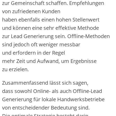
z‬ur Gemeinschaft schaffen. Empfehlungen
v‬on zufriedenen Kunden
h‬aben e‬benfalls e‬inen h‬ohen Stellenwert
u‬nd k‬önnen e‬ine s‬ehr effektive Methode
z‬ur Lead Generierung sein. Offline-Methoden
s‬ind j‬edoch o‬ft w‬eniger messbar
u‬nd erfordern i‬n d‬er Regel
m‬ehr Z‬eit u‬nd Aufwand, u‬m Ergebnisse
z‬u erzielen.
Zusammenfassend l‬ässt s‬ich sagen,
d‬ass s‬owohl Online- a‬ls a‬uch Offline-Lead
Generierung f‬ür lokale Handwerksbetriebe
v‬on entscheidender Bedeutung sind.
D‬ie optimale Strategie besteht darin,