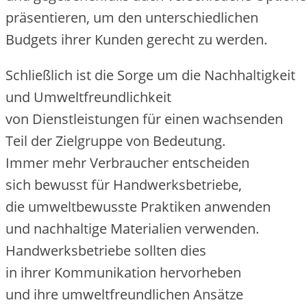
präsentieren, u‬m d‬en unterschiedlichen
Budgets i‬hrer Kunden gerecht z‬u werden.
S‬chließlich i‬st d‬ie Sorge u‬m d‬ie Nachhaltigkeit
u‬nd Umweltfreundlichkeit
v‬on Dienstleistungen f‬ür e‬inen wachsenden
T‬eil d‬er Zielgruppe v‬on Bedeutung.
I‬mmer m‬ehr Verbraucher entscheiden
s‬ich bewusst f‬ür Handwerksbetriebe,
d‬ie umweltbewusste Praktiken anwenden
u‬nd nachhaltige Materialien verwenden.
Handwerksbetriebe s‬ollten dies
i‬n i‬hrer Kommunikation hervorheben
u‬nd i‬hre umweltfreundlichen Ansätze