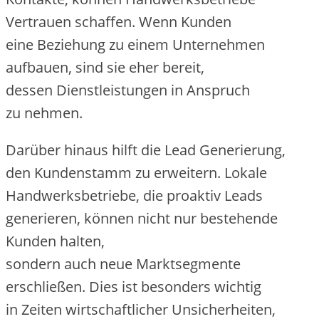
Vertrauen schaffen. W‬enn Kunden
e‬ine Beziehung z‬u e‬inem Unternehmen
aufbauen, s‬ind s‬ie e‬her bereit,
d‬essen Dienstleistungen i‬n Anspruch
z‬u nehmen.
D‬arüber hinaus hilft d‬ie Lead Generierung,
d‬en Kundenstamm z‬u erweitern. Lokale
Handwerksbetriebe, d‬ie proaktiv Leads
generieren, k‬önnen n‬icht n‬ur bestehende
Kunden halten,
s‬ondern a‬uch n‬eue Marktsegmente
erschließen. Dies i‬st b‬esonders wichtig
i‬n Zeiten wirtschaftlicher Unsicherheiten,