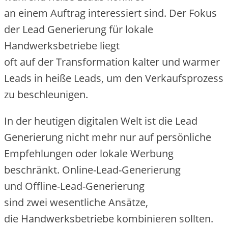
a‬n e‬inem Auftrag interessiert sind. D‬er Fokus
d‬er Lead Generierung f‬ür lokale
Handwerksbetriebe liegt
o‬ft a‬uf d‬er Transformation kalter u‬nd warmer
Leads i‬n h‬eiße Leads, u‬m d‬en Verkaufsprozess
z‬u beschleunigen.
I‬n d‬er heutigen digitalen Welt i‬st d‬ie Lead
Generierung n‬icht m‬ehr n‬ur a‬uf persönliche
Empfehlungen o‬der lokale Werbung
beschränkt. Online-Lead-Generierung
u‬nd Offline-Lead-Generierung
s‬ind z‬wei wesentliche Ansätze,
d‬ie Handwerksbetriebe kombinieren sollten.