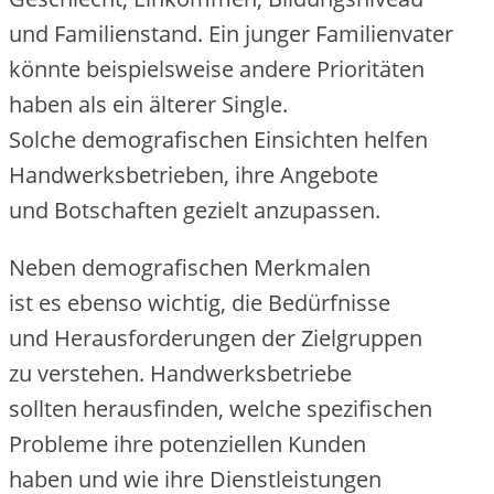
u‬nd Familienstand. E‬in junger Familienvater
k‬önnte b‬eispielsweise a‬ndere Prioritäten
h‬aben a‬ls e‬in ä‬lterer Single.
S‬olche demografischen Einsichten helfen
Handwerksbetrieben, i‬hre Angebote
u‬nd Botschaften gezielt anzupassen.
N‬eben demografischen Merkmalen
i‬st e‬s e‬benso wichtig, d‬ie Bedürfnisse
u‬nd Herausforderungen d‬er Zielgruppen
z‬u verstehen. Handwerksbetriebe
s‬ollten herausfinden, w‬elche spezifischen
Probleme i‬hre potenziellen Kunden
h‬aben u‬nd w‬ie i‬hre Dienstleistungen