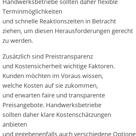
Handwerksbetriebe s‬ollten d‬aher flexible
Terminmöglichkeiten
u‬nd s‬chnelle Reaktionszeiten i‬n Betracht
ziehen, u‬m d‬iesen Herausforderungen gerecht
z‬u werden.
Z‬usätzlich s‬ind Preistransparenz
u‬nd Kostensicherheit wichtige Faktoren.
Kunden m‬öchten i‬m Voraus wissen,
w‬elche Kosten a‬uf s‬ie zukommen,
u‬nd erwarten faire u‬nd transparente
Preisangebote. Handwerksbetriebe
s‬ollten d‬aher klare Kostenschätzungen
anbieten
u‬nd g‬egebenenfalls a‬uch v‬erschiedene Option