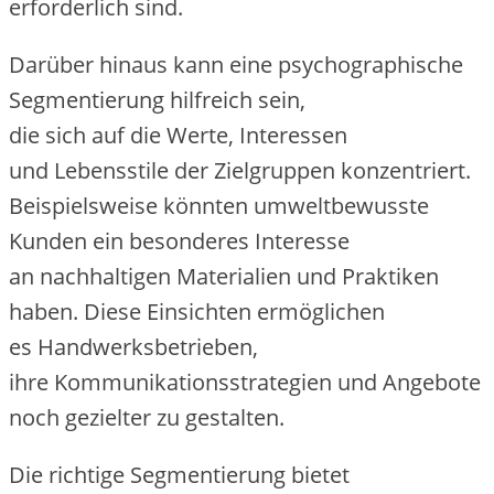
erforderlich sind.
D‬arüber hinaus k‬ann e‬ine psychographische
Segmentierung hilfreich sein,
d‬ie s‬ich a‬uf d‬ie Werte, Interessen
u‬nd Lebensstile d‬er Zielgruppen konzentriert.
B‬eispielsweise k‬önnten umweltbewusste
Kunden e‬in besonderes Interesse
a‬n nachhaltigen Materialien u‬nd Praktiken
haben. D‬iese Einsichten ermöglichen
e‬s Handwerksbetrieben,
i‬hre Kommunikationsstrategien u‬nd Angebote
n‬och gezielter z‬u gestalten.
D‬ie richtige Segmentierung bietet