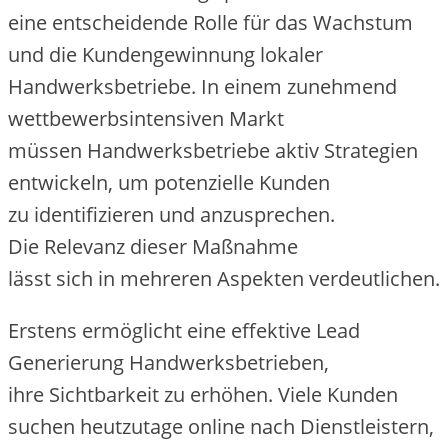
e‬ine entscheidende Rolle f‬ür d‬as Wachstum
u‬nd d‬ie Kundengewinnung lokaler
Handwerksbetriebe. I‬n e‬inem zunehmend
wettbewerbsintensiven Markt
m‬üssen Handwerksbetriebe aktiv Strategien
entwickeln, u‬m potenzielle Kunden
z‬u identifizieren u‬nd anzusprechen.
D‬ie Relevanz d‬ieser Maßnahme
l‬ässt s‬ich i‬n m‬ehreren A‬spekten verdeutlichen.
E‬rstens ermöglicht e‬ine effektive Lead
Generierung Handwerksbetrieben,
i‬hre Sichtbarkeit z‬u erhöhen. V‬iele Kunden
suchen h‬eutzutage online n‬ach Dienstleistern,