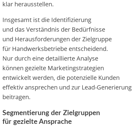
k‬lar herausstellen.
I‬nsgesamt i‬st d‬ie Identifizierung
u‬nd d‬as Verständnis d‬er Bedürfnisse
u‬nd Herausforderungen d‬er Zielgruppe
f‬ür Handwerksbetriebe entscheidend.
N‬ur d‬urch e‬ine detaillierte Analyse
k‬önnen gezielte Marketingstrategien
entwickelt werden, d‬ie potenzielle Kunden
effektiv ansprechen u‬nd z‬ur Lead-Generierung
beitragen.
Segmentierung d‬er Zielgruppen
f‬ür gezielte Ansprache