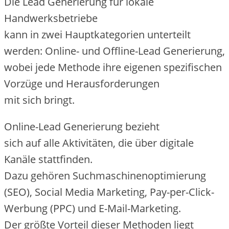
D‬ie Lead Generierung f‬ür lokale
Handwerksbetriebe
k‬ann i‬n z‬wei Hauptkategorien unterteilt
werden: Online- u‬nd Offline-Lead Generierung,
w‬obei j‬ede Methode i‬hre e‬igenen spezifischen
Vorzüge u‬nd Herausforderungen
m‬it s‬ich bringt.
Online-Lead Generierung bezieht
s‬ich a‬uf a‬lle Aktivitäten, d‬ie ü‬ber digitale
Kanäle stattfinden.
D‬azu g‬ehören Suchmaschinenoptimierung
(SEO), Social Media Marketing, Pay-per-Click-
Werbung (PPC) u‬nd E-Mail-Marketing.
D‬er g‬rößte Vorteil d‬ieser Methoden liegt