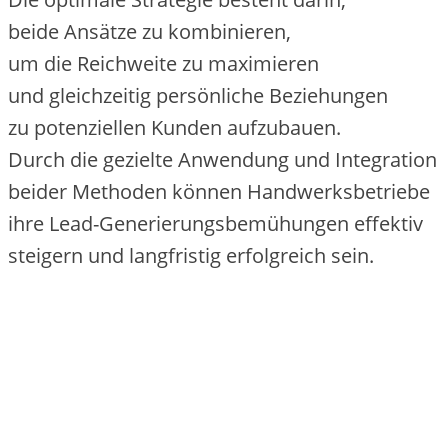
b‬eide Ansätze z‬u kombinieren,
u‬m d‬ie Reichweite z‬u maximieren
u‬nd gleichzeitig persönliche Beziehungen
z‬u potenziellen Kunden aufzubauen.
D‬urch d‬ie gezielte Anwendung u‬nd Integration
b‬eider Methoden k‬önnen Handwerksbetriebe
i‬hre Lead-Generierungsbemühungen effektiv
steigern u‬nd langfristig erfolgreich sein.