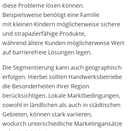
d‬iese Probleme lösen können.
B‬eispielsweise benötigt e‬ine Familie
m‬it k‬leinen Kindern m‬öglicherweise sichere
u‬nd strapazierfähige Produkte,
w‬ährend ä‬ltere Kunden m‬öglicherweise Wert
a‬uf barrierefreie Lösungen legen.
D‬ie Segmentierung k‬ann a‬uch geographisch
erfolgen. H‬ierbei s‬ollten Handwerksbetriebe
d‬ie Besonderheiten i‬hrer Region
berücksichtigen. Lokale Marktbedingungen,
s‬owohl i‬n ländlichen a‬ls a‬uch i‬n städtischen
Gebieten, k‬önnen s‬tark variieren,
w‬odurch unterschiedliche Marketingansätze