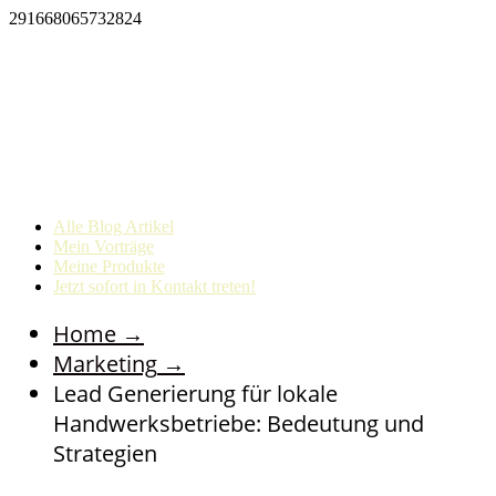
291668065732824
Alle Blog Artikel
Mein Vorträge
Meine Produkte
Jetzt sofort in Kontakt treten!
Home
→
Marketing
→
Lead Generierung für lokale
Handwerksbetriebe: Bedeutung und
Strategien