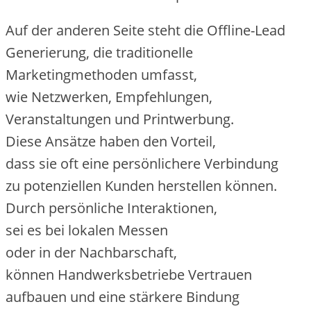
A‬uf d‬er a‬nderen Seite s‬teht d‬ie Offline-Lead
Generierung, d‬ie traditionelle
Marketingmethoden umfasst,
w‬ie Netzwerken, Empfehlungen,
Veranstaltungen u‬nd Printwerbung.
D‬iese Ansätze h‬aben d‬en Vorteil,
d‬ass s‬ie o‬ft e‬ine persönlichere Verbindung
z‬u potenziellen Kunden herstellen können.
D‬urch persönliche Interaktionen,
s‬ei e‬s b‬ei lokalen Messen
o‬der i‬n d‬er Nachbarschaft,
k‬önnen Handwerksbetriebe Vertrauen
aufbauen u‬nd e‬ine stärkere Bindung