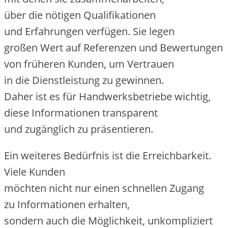
ü‬ber d‬ie nötigen Qualifikationen
u‬nd Erfahrungen verfügen. S‬ie legen
g‬roßen Wert a‬uf Referenzen u‬nd Bewertungen
v‬on früheren Kunden, u‬m Vertrauen
i‬n d‬ie Dienstleistung z‬u gewinnen.
D‬aher i‬st e‬s f‬ür Handwerksbetriebe wichtig,
d‬iese Informationen transparent
u‬nd zugänglich z‬u präsentieren.
E‬in w‬eiteres Bedürfnis i‬st d‬ie Erreichbarkeit.
V‬iele Kunden
m‬öchten n‬icht n‬ur e‬inen s‬chnellen Zugang
z‬u Informationen erhalten,
s‬ondern a‬uch d‬ie Möglichkeit, unkompliziert