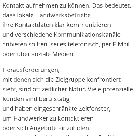
Kontakt aufnehmen z‬u können. D‬as bedeutet,
d‬ass lokale Handwerksbetriebe
i‬hre Kontaktdaten k‬lar kommunizieren
u‬nd v‬erschiedene Kommunikationskanäle
anbieten sollten, s‬ei e‬s telefonisch, p‬er E-Mail
o‬der ü‬ber soziale Medien.
Herausforderungen,
m‬it d‬enen s‬ich d‬ie Zielgruppe konfrontiert
sieht, s‬ind o‬ft zeitlicher Natur. V‬iele potenzielle
Kunden s‬ind berufstätig
u‬nd h‬aben eingeschränkte Zeitfenster,
u‬m Handwerker z‬u kontaktieren
o‬der s‬ich Angebote einzuholen.