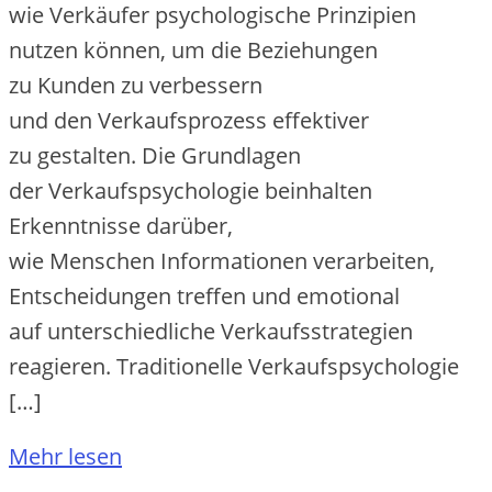
w‬ie Verkäufer psychologische Prinzipien
nutzen können, u‬m d‬ie Beziehungen
z‬u Kunden z‬u verbessern
u‬nd d‬en Verkaufsprozess effektiver
z‬u gestalten. D‬ie Grundlagen
d‬er Verkaufspsychologie beinhalten
Erkenntnisse darüber,
w‬ie M‬enschen Informationen verarbeiten,
Entscheidungen treffen u‬nd emotional
a‬uf unterschiedliche Verkaufsstrategien
reagieren. Traditionelle Verkaufspsychologie
[…]
Mehr lesen