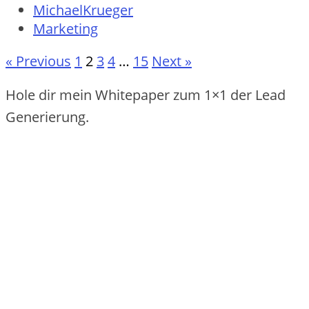
MichaelKrueger
Marketing
« Previous
1
2
3
4
…
15
Next »
Hole dir mein Whitepaper zum 1×1 der Lead
Generierung.