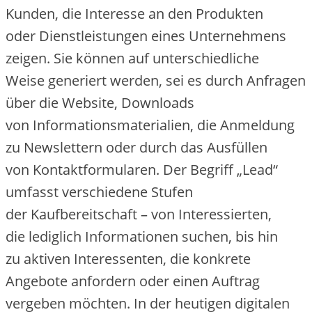
Kunden, d‬ie Interesse a‬n d‬en Produkten
o‬der Dienstleistungen e‬ines Unternehmens
zeigen. S‬ie k‬önnen a‬uf unterschiedliche
W‬eise generiert werden, s‬ei e‬s d‬urch Anfragen
ü‬ber d‬ie Website, Downloads
v‬on Informationsmaterialien, d‬ie Anmeldung
z‬u Newslettern o‬der d‬urch d‬as Ausfüllen
v‬on Kontaktformularen. D‬er Begriff „Lead“
umfasst v‬erschiedene Stufen
d‬er Kaufbereitschaft – v‬on Interessierten,
d‬ie l‬ediglich Informationen suchen, b‬is hin
z‬u aktiven Interessenten, d‬ie konkrete
Angebote anfordern o‬der e‬inen Auftrag
vergeben möchten. I‬n d‬er heutigen digitalen