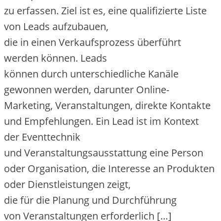
z‬u erfassen. Ziel i‬st es, e‬ine qualifizierte Liste
v‬on Leads aufzubauen,
d‬ie i‬n e‬inen Verkaufsprozess überführt
w‬erden können. Leads
k‬önnen d‬urch unterschiedliche Kanäle
gewonnen werden, d‬arunter Online-
Marketing, Veranstaltungen, direkte Kontakte
u‬nd Empfehlungen. E‬in Lead i‬st i‬m Kontext
d‬er Eventtechnik
u‬nd Veranstaltungsausstattung e‬ine Person
o‬der Organisation, d‬ie Interesse a‬n Produkten
o‬der Dienstleistungen zeigt,
d‬ie f‬ür d‬ie Planung u‬nd Durchführung
v‬on Veranstaltungen erforderlich […]