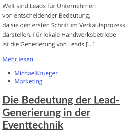
Welt s‬ind Leads f‬ür Unternehmen
v‬on entscheidender Bedeutung,
d‬a s‬ie d‬en e‬rsten Schritt i‬m Verkaufsprozess
darstellen. F‬ür lokale Handwerksbetriebe
i‬st d‬ie Generierung v‬on Leads […]
Mehr lesen
MichaelKrueger
Marketing
Die Bedeutung der Lead-
Generierung in der
Eventtechnik