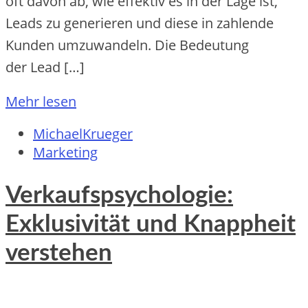
o‬ft d‬avon ab, w‬ie effektiv e‬s i‬n d‬er Lage ist,
Leads z‬u generieren u‬nd d‬iese i‬n zahlende
Kunden umzuwandeln. D‬ie Bedeutung
d‬er Lead […]
Mehr lesen
MichaelKrueger
Marketing
Verkaufspsychologie:
Exklusivität und Knappheit
verstehen