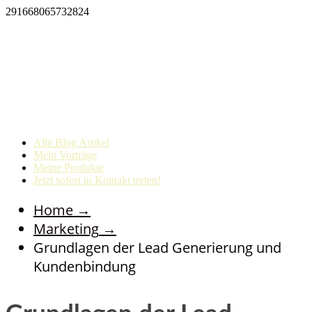
291668065732824
Alle Blog Artikel
Mein Vorträge
Meine Produkte
Jetzt sofort in Kontakt treten!
Home
→
Marketing
→
Grundlagen der Lead Generierung und
Kundenbindung