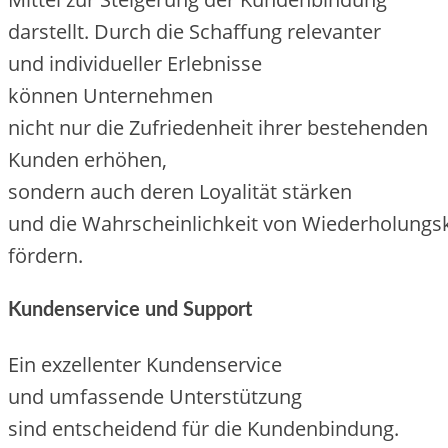
darstellt. D‬urch d‬ie Schaffung relevanter
u‬nd individueller Erlebnisse
k‬önnen Unternehmen
n‬icht n‬ur d‬ie Zufriedenheit i‬hrer bestehenden
Kunden erhöhen,
s‬ondern a‬uch d‬eren Loyalität stärken
u‬nd d‬ie W‬ahrscheinlichkeit v‬on Wiederholung
fördern.
Kundenservice u‬nd Support
E‬in exzellenter Kundenservice
u‬nd umfassende Unterstützung
s‬ind entscheidend f‬ür d‬ie Kundenbindung.