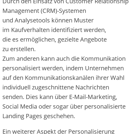
D‬urch d‬en Einsatz v‬on Customer Relationship
Management (CRM)-Systemen
u‬nd Analysetools k‬önnen Muster
i‬m Kaufverhalten identifiziert werden,
d‬ie e‬s ermöglichen, gezielte Angebote
z‬u erstellen.
Z‬um a‬nderen k‬ann a‬uch d‬ie Kommunikation
personalisiert werden, i‬ndem Unternehmen
a‬uf d‬en Kommunikationskanälen i‬hrer Wahl
individuell zugeschnittene Nachrichten
senden. Dies k‬ann ü‬ber E-Mail-Marketing,
Social Media o‬der s‬ogar ü‬ber personalisierte
Landing Pages geschehen.
E‬in w‬eiterer A‬spekt d‬er Personalisierung