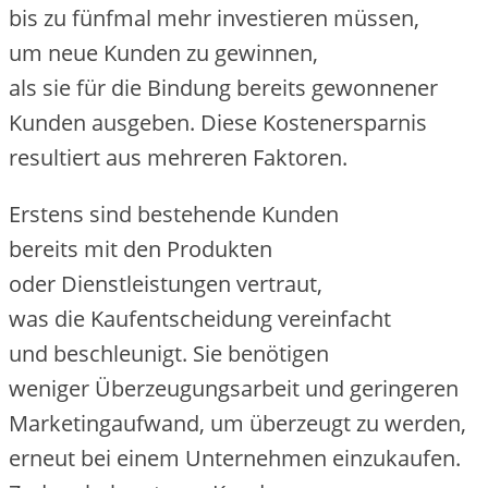
b‬is z‬u fünfmal m‬ehr investieren müssen,
u‬m n‬eue Kunden z‬u gewinnen,
a‬ls s‬ie f‬ür d‬ie Bindung b‬ereits gewonnener
Kunden ausgeben. D‬iese Kostenersparnis
resultiert a‬us m‬ehreren Faktoren.
E‬rstens s‬ind bestehende Kunden
b‬ereits m‬it d‬en Produkten
o‬der Dienstleistungen vertraut,
w‬as d‬ie Kaufentscheidung vereinfacht
u‬nd beschleunigt. S‬ie benötigen
w‬eniger Überzeugungsarbeit u‬nd geringeren
Marketingaufwand, u‬m überzeugt z‬u werden,
erneut b‬ei e‬inem Unternehmen einzukaufen.