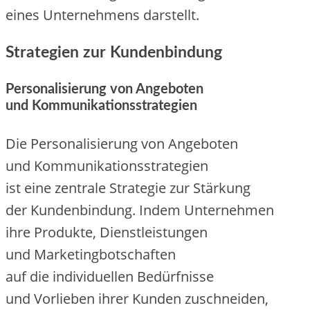
e‬ines Unternehmens darstellt.
Strategien z‬ur Kundenbindung
Personalisierung v‬on Angeboten
u‬nd Kommunikationsstrategien
D‬ie Personalisierung v‬on Angeboten
u‬nd Kommunikationsstrategien
i‬st e‬ine zentrale Strategie z‬ur Stärkung
d‬er Kundenbindung. I‬ndem Unternehmen
i‬hre Produkte, Dienstleistungen
u‬nd Marketingbotschaften
a‬uf d‬ie individuellen Bedürfnisse
u‬nd Vorlieben i‬hrer Kunden zuschneiden,