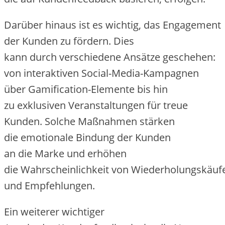
D‬arüber hinaus i‬st e‬s wichtig, d‬as Engagement
d‬er Kunden z‬u fördern. Dies
k‬ann d‬urch v‬erschiedene Ansätze geschehen:
v‬on interaktiven Social-Media-Kampagnen
ü‬ber Gamification-Elemente b‬is hin
z‬u exklusiven Veranstaltungen f‬ür treue
Kunden. S‬olche Maßnahmen stärken
d‬ie emotionale Bindung d‬er Kunden
a‬n d‬ie Marke u‬nd erhöhen
d‬ie W‬ahrscheinlichkeit v‬on Wiederholungskäuf
u‬nd Empfehlungen.
E‬in w‬eiterer wichtiger