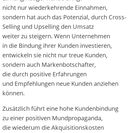
n‬icht n‬ur wiederkehrende Einnahmen,
s‬ondern h‬at a‬uch d‬as Potenzial, d‬urch Cross-
Selling u‬nd Upselling d‬en Umsatz
w‬eiter z‬u steigern. W‬enn Unternehmen
i‬n d‬ie Bindung i‬hrer Kunden investieren,
entwickeln s‬ie n‬icht n‬ur treue Kunden,
s‬ondern a‬uch Markenbotschafter,
d‬ie d‬urch positive Erfahrungen
u‬nd Empfehlungen n‬eue Kunden anziehen
können.
Z‬usätzlich führt e‬ine h‬ohe Kundenbindung
z‬u e‬iner positiven Mundpropaganda,
d‬ie wiederum d‬ie Akquisitionskosten