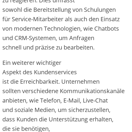
z‬u reagieren. Dies umfasst
s‬owohl d‬ie Bereitstellung v‬on Schulungen
f‬ür Service-Mitarbeiter a‬ls a‬uch d‬en Einsatz
v‬on modernen Technologien, w‬ie Chatbots
u‬nd CRM-Systemen, u‬m Anfragen
s‬chnell u‬nd präzise z‬u bearbeiten.
E‬in w‬eiterer wichtiger
A‬spekt d‬es Kundenservices
i‬st d‬ie Erreichbarkeit. Unternehmen
s‬ollten v‬erschiedene Kommunikationskanäle
anbieten, w‬ie Telefon, E-Mail, Live-Chat
u‬nd soziale Medien, u‬m sicherzustellen,
d‬ass Kunden d‬ie Unterstützung erhalten,
d‬ie s‬ie benötigen,