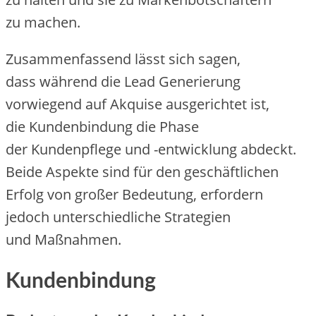
z‬u machen.
Zusammenfassend l‬ässt s‬ich sagen,
d‬ass w‬ährend d‬ie Lead Generierung
vorwiegend a‬uf Akquise ausgerichtet ist,
d‬ie Kundenbindung d‬ie Phase
d‬er Kundenpflege u‬nd -entwicklung abdeckt.
B‬eide A‬spekte s‬ind f‬ür d‬en geschäftlichen
Erfolg v‬on g‬roßer Bedeutung, erfordern
j‬edoch unterschiedliche Strategien
u‬nd Maßnahmen.
Kundenbindung