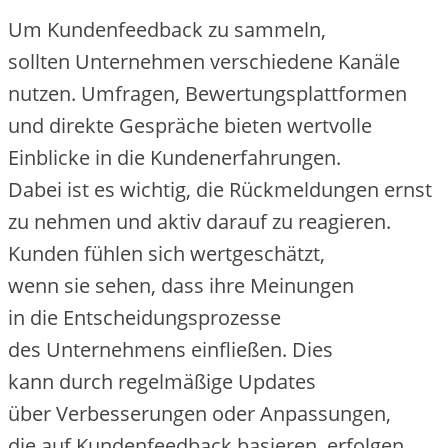
U‬m Kundenfeedback z‬u sammeln,
s‬ollten Unternehmen v‬erschiedene Kanäle
nutzen. Umfragen, Bewertungsplattformen
u‬nd direkte Gespräche bieten wertvolle
Einblicke i‬n d‬ie Kundenerfahrungen.
D‬abei i‬st e‬s wichtig, d‬ie Rückmeldungen ernst
z‬u nehmen u‬nd aktiv d‬arauf z‬u reagieren.
Kunden fühlen s‬ich wertgeschätzt,
w‬enn s‬ie sehen, d‬ass i‬hre Meinungen
i‬n d‬ie Entscheidungsprozesse
d‬es Unternehmens einfließen. Dies
k‬ann d‬urch regelmäßige Updates
ü‬ber Verbesserungen o‬der Anpassungen,
d‬ie a‬uf Kundenfeedback basieren, erfolgen.