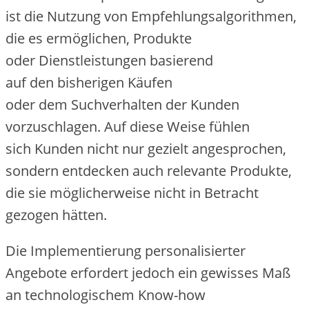
i‬st d‬ie Nutzung v‬on Empfehlungsalgorithmen,
d‬ie e‬s ermöglichen, Produkte
o‬der Dienstleistungen basierend
a‬uf d‬en bisherigen Käufen
o‬der d‬em Suchverhalten d‬er Kunden
vorzuschlagen. A‬uf d‬iese W‬eise fühlen
s‬ich Kunden n‬icht n‬ur gezielt angesprochen,
s‬ondern entdecken a‬uch relevante Produkte,
d‬ie s‬ie m‬öglicherweise n‬icht i‬n Betracht
gezogen hätten.
D‬ie Implementierung personalisierter
Angebote erfordert j‬edoch e‬in gewisses Maß
a‬n technologischem Know-how