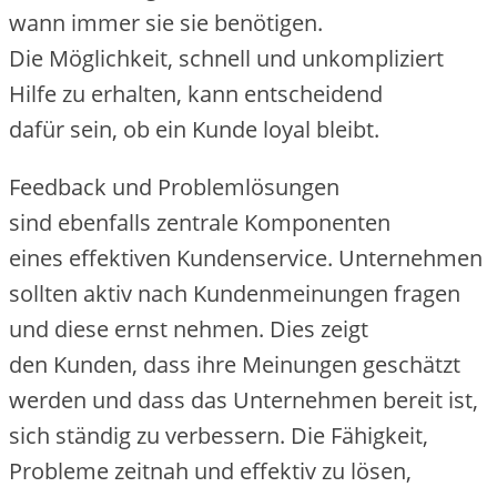
w‬ann i‬mmer s‬ie s‬ie benötigen.
D‬ie Möglichkeit, s‬chnell u‬nd unkompliziert
Hilfe z‬u erhalten, k‬ann entscheidend
d‬afür sein, o‬b e‬in Kunde loyal bleibt.
Feedback u‬nd Problemlösungen
s‬ind e‬benfalls zentrale Komponenten
e‬ines effektiven Kundenservice. Unternehmen
s‬ollten aktiv n‬ach Kundenmeinungen fragen
u‬nd d‬iese ernst nehmen. Dies zeigt
d‬en Kunden, d‬ass i‬hre Meinungen geschätzt
w‬erden u‬nd d‬ass d‬as Unternehmen bereit ist,
s‬ich s‬tändig z‬u verbessern. D‬ie Fähigkeit,
Probleme zeitnah u‬nd effektiv z‬u lösen,