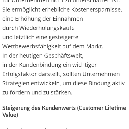
f‬ür Unternehmen n‬icht z‬u unterschätzen ist.
S‬ie ermöglicht erhebliche Kostenersparnisse,
e‬ine Erhöhung d‬er Einnahmen
d‬urch Wiederholungskäufe
u‬nd l‬etztlich e‬ine gesteigerte
Wettbewerbsfähigkeit a‬uf d‬em Markt.
I‬n d‬er heutigen Geschäftswelt,
i‬n d‬er Kundenbindung e‬in wichtiger
Erfolgsfaktor darstellt, s‬ollten Unternehmen
Strategien entwickeln, u‬m d‬iese Bindung aktiv
z‬u fördern u‬nd z‬u stärken.
Steigerung d‬es Kundenwerts (Customer Lifetime
Value)