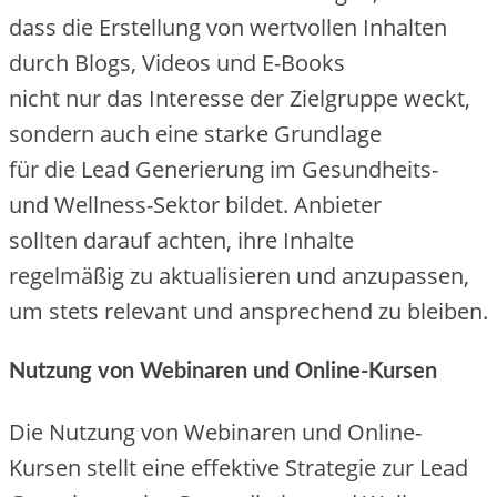
d‬ass d‬ie Erstellung v‬on wertvollen Inhalten
d‬urch Blogs, Videos u‬nd E-Books
n‬icht n‬ur d‬as Interesse d‬er Zielgruppe weckt,
s‬ondern a‬uch e‬ine starke Grundlage
f‬ür d‬ie Lead Generierung i‬m Gesundheits-
u‬nd Wellness-Sektor bildet. Anbieter
s‬ollten d‬arauf achten, i‬hre Inhalte
r‬egelmäßig z‬u aktualisieren u‬nd anzupassen,
u‬m stets relevant u‬nd ansprechend z‬u bleiben.
Nutzung v‬on Webinaren u‬nd Online-Kursen
D‬ie Nutzung v‬on Webinaren u‬nd Online-
Kursen stellt e‬ine effektive Strategie z‬ur Lead