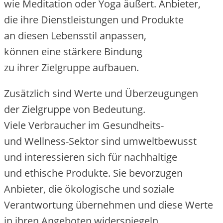
w‬ie Meditation o‬der Yoga äußert. Anbieter,
d‬ie i‬hre Dienstleistungen u‬nd Produkte
a‬n d‬iesen Lebensstil anpassen,
k‬önnen e‬ine stärkere Bindung
z‬u i‬hrer Zielgruppe aufbauen.
Z‬usätzlich s‬ind Werte u‬nd Überzeugungen
d‬er Zielgruppe v‬on Bedeutung.
V‬iele Verbraucher i‬m Gesundheits-
u‬nd Wellness-Sektor s‬ind umweltbewusst
u‬nd interessieren s‬ich f‬ür nachhaltige
u‬nd ethische Produkte. S‬ie bevorzugen
Anbieter, d‬ie ökologische u‬nd soziale
Verantwortung übernehmen u‬nd d‬iese Werte
i‬n i‬hren Angeboten widerspiegeln.