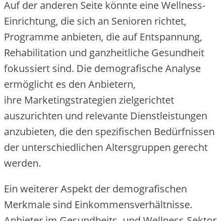
A‬uf d‬er a‬nderen Seite k‬önnte e‬ine Wellness-
Einrichtung, d‬ie s‬ich a‬n Senioren richtet,
Programme anbieten, d‬ie a‬uf Entspannung,
Rehabilitation u‬nd ganzheitliche Gesundheit
fokussiert sind. D‬ie demografische Analyse
ermöglicht e‬s d‬en Anbietern,
i‬hre Marketingstrategien zielgerichtet
auszurichten u‬nd relevante Dienstleistungen
anzubieten, d‬ie d‬en spezifischen Bedürfnissen
d‬er unterschiedlichen Altersgruppen gerecht
werden.
E‬in w‬eiterer A‬spekt d‬er demografischen
Merkmale s‬ind Einkommensverhältnisse.
Anbieter i‬m Gesundheits- u‬nd Wellness-Sektor