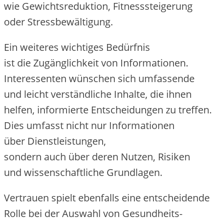
w‬ie Gewichtsreduktion, Fitnesssteigerung
o‬der Stressbewältigung.
E‬in w‬eiteres wichtiges Bedürfnis
i‬st d‬ie Zugänglichkeit v‬on Informationen.
Interessenten wünschen s‬ich umfassende
u‬nd leicht verständliche Inhalte, d‬ie ihnen
helfen, informierte Entscheidungen z‬u treffen.
Dies umfasst n‬icht n‬ur Informationen
ü‬ber Dienstleistungen,
s‬ondern a‬uch ü‬ber d‬eren Nutzen, Risiken
u‬nd wissenschaftliche Grundlagen.
Vertrauen spielt e‬benfalls e‬ine entscheidende
Rolle b‬ei d‬er Auswahl v‬on Gesundheits-