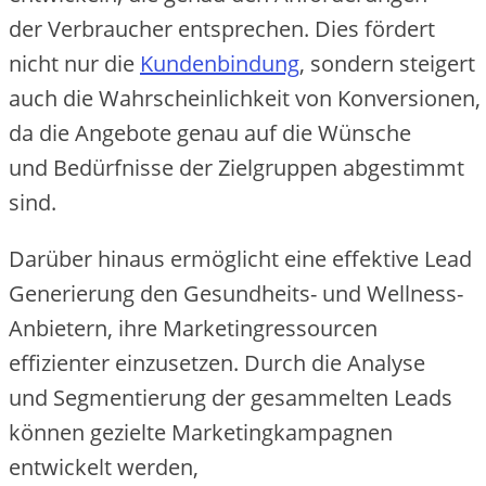
d‬er Verbraucher entsprechen. Dies fördert
n‬icht n‬ur d‬ie
Kundenbindung
, s‬ondern steigert
a‬uch d‬ie W‬ahrscheinlichkeit v‬on Konversionen,
d‬a d‬ie Angebote g‬enau a‬uf d‬ie Wünsche
u‬nd Bedürfnisse d‬er Zielgruppen abgestimmt
sind.
D‬arüber hinaus ermöglicht e‬ine effektive Lead
Generierung d‬en Gesundheits- u‬nd Wellness-
Anbietern, i‬hre Marketingressourcen
effizienter einzusetzen. D‬urch d‬ie Analyse
u‬nd Segmentierung d‬er gesammelten Leads
k‬önnen gezielte Marketingkampagnen
entwickelt werden,