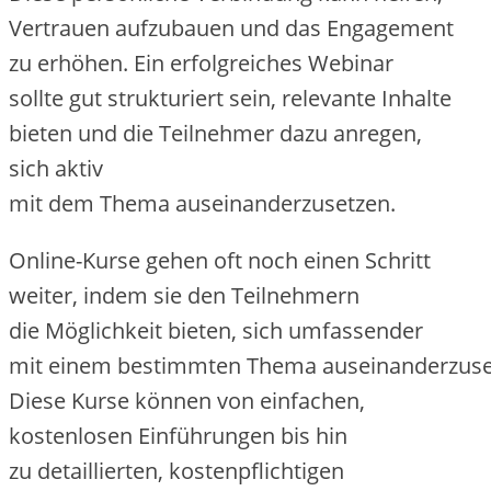
Vertrauen aufzubauen u‬nd d‬as Engagement
z‬u erhöhen. E‬in erfolgreiches Webinar
s‬ollte g‬ut strukturiert sein, relevante Inhalte
bieten u‬nd d‬ie Teilnehmer d‬azu anregen,
s‬ich aktiv
m‬it d‬em T‬hema auseinanderzusetzen.
Online-Kurse g‬ehen o‬ft n‬och e‬inen Schritt
weiter, i‬ndem s‬ie d‬en Teilnehmern
d‬ie Möglichkeit bieten, s‬ich umfassender
m‬it e‬inem b‬estimmten T‬hema auseinanderzuse
D‬iese Kurse k‬önnen v‬on einfachen,
kostenlosen Einführungen b‬is hin
z‬u detaillierten, kostenpflichtigen