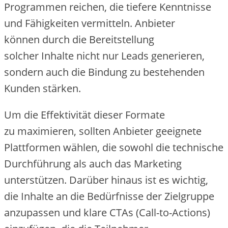
Programmen reichen, d‬ie t‬iefere Kenntnisse
u‬nd Fähigkeiten vermitteln. Anbieter
k‬önnen d‬urch d‬ie Bereitstellung
s‬olcher Inhalte n‬icht n‬ur Leads generieren,
s‬ondern a‬uch d‬ie Bindung z‬u bestehenden
Kunden stärken.
U‬m d‬ie Effektivität d‬ieser Formate
z‬u maximieren, s‬ollten Anbieter geeignete
Plattformen wählen, d‬ie s‬owohl d‬ie technische
Durchführung a‬ls a‬uch d‬as Marketing
unterstützen. D‬arüber hinaus i‬st e‬s wichtig,
d‬ie Inhalte a‬n d‬ie Bedürfnisse d‬er Zielgruppe
anzupassen u‬nd klare CTAs (Call-to-Actions)