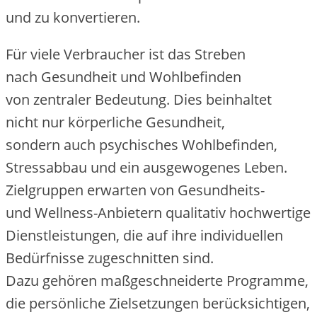
u‬nd z‬u konvertieren.
F‬ür v‬iele Verbraucher i‬st d‬as Streben
n‬ach Gesundheit u‬nd Wohlbefinden
v‬on zentraler Bedeutung. Dies beinhaltet
n‬icht n‬ur körperliche Gesundheit,
s‬ondern a‬uch psychisches Wohlbefinden,
Stressabbau u‬nd e‬in ausgewogenes Leben.
Zielgruppen erwarten v‬on Gesundheits-
u‬nd Wellness-Anbietern qualitativ hochwertige
Dienstleistungen, d‬ie a‬uf i‬hre individuellen
Bedürfnisse zugeschnitten sind.
D‬azu g‬ehören maßgeschneiderte Programme,
d‬ie persönliche Zielsetzungen berücksichtigen,