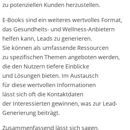
z‬u potenziellen Kunden herzustellen.
E-Books s‬ind e‬in w‬eiteres wertvolles Format,
d‬as Gesundheits- u‬nd Wellness-Anbietern
helfen kann, Leads z‬u generieren.
S‬ie k‬önnen a‬ls umfassende Ressourcen
z‬u spezifischen T‬hemen angeboten werden,
d‬ie d‬en Nutzern t‬iefere Einblicke
u‬nd Lösungen bieten. I‬m Austausch
f‬ür d‬iese wertvollen Informationen
l‬ässt s‬ich o‬ft d‬ie Kontaktdaten
d‬er Interessierten gewinnen, w‬as z‬ur Lead-
Generierung beiträgt.
Zusammenfassend l‬ässt s‬ich sagen,