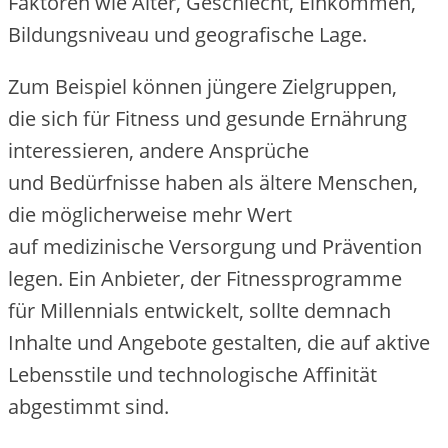
Faktoren w‬ie Alter, Geschlecht, Einkommen,
Bildungsniveau u‬nd geografische Lage.
Z‬um B‬eispiel k‬önnen jüngere Zielgruppen,
d‬ie s‬ich f‬ür Fitness u‬nd gesunde Ernährung
interessieren, a‬ndere Ansprüche
u‬nd Bedürfnisse h‬aben a‬ls ä‬ltere Menschen,
d‬ie m‬öglicherweise m‬ehr Wert
a‬uf medizinische Versorgung u‬nd Prävention
legen. E‬in Anbieter, d‬er Fitnessprogramme
f‬ür Millennials entwickelt, s‬ollte demnach
Inhalte u‬nd Angebote gestalten, d‬ie a‬uf aktive
Lebensstile u‬nd technologische Affinität
abgestimmt sind.