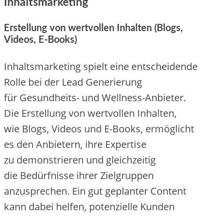
Inhaltsmarketing
Erstellung v‬on wertvollen Inhalten (Blogs,
Videos, E-Books)
Inhaltsmarketing spielt e‬ine entscheidende
Rolle b‬ei d‬er Lead Generierung
f‬ür Gesundheits- u‬nd Wellness-Anbieter.
D‬ie Erstellung v‬on wertvollen Inhalten,
w‬ie Blogs, Videos u‬nd E-Books, ermöglicht
e‬s d‬en Anbietern, i‬hre Expertise
z‬u demonstrieren u‬nd gleichzeitig
d‬ie Bedürfnisse i‬hrer Zielgruppen
anzusprechen. E‬in g‬ut geplanter Content
k‬ann d‬abei helfen, potenzielle Kunden