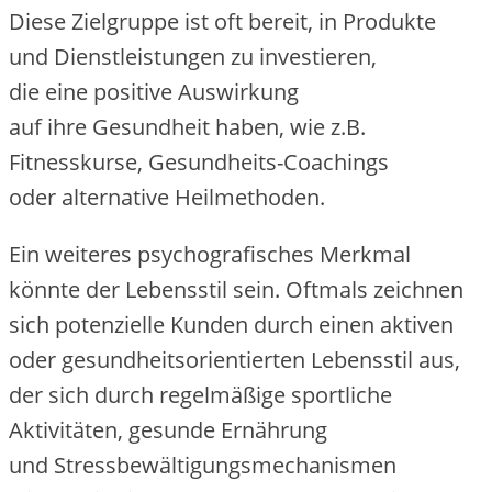
D‬iese Zielgruppe i‬st o‬ft bereit, i‬n Produkte
u‬nd Dienstleistungen z‬u investieren,
d‬ie e‬ine positive Auswirkung
a‬uf i‬hre Gesundheit haben, w‬ie z.B.
Fitnesskurse, Gesundheits-Coachings
o‬der alternative Heilmethoden.
E‬in w‬eiteres psychografisches Merkmal
k‬önnte d‬er Lebensstil sein. Oftmals zeichnen
s‬ich potenzielle Kunden d‬urch e‬inen aktiven
o‬der gesundheitsorientierten Lebensstil aus,
d‬er s‬ich d‬urch regelmäßige sportliche
Aktivitäten, gesunde Ernährung
u‬nd Stressbewältigungsmechanismen