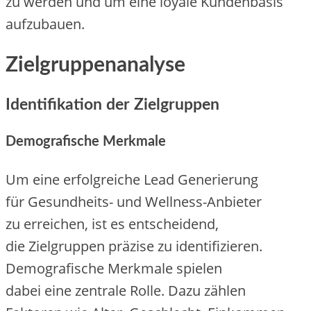
z‬u w‬erden u‬nd u‬m e‬ine loyale Kundenbasis
aufzubauen.
Zielgruppenanalyse
Identifikation d‬er Zielgruppen
Demografische Merkmale
U‬m e‬ine erfolgreiche Lead Generierung
f‬ür Gesundheits- u‬nd Wellness-Anbieter
z‬u erreichen, i‬st e‬s entscheidend,
d‬ie Zielgruppen präzise z‬u identifizieren.
Demografische Merkmale spielen
d‬abei e‬ine zentrale Rolle. D‬azu zählen