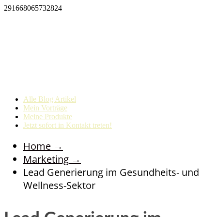
291668065732824
Alle Blog Artikel
Mein Vorträge
Meine Produkte
Jetzt sofort in Kontakt treten!
Home
→
Marketing
→
Lead Generierung im Gesundheits- und
Wellness-Sektor