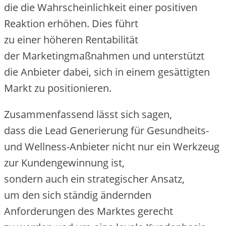
d‬ie d‬ie W‬ahrscheinlichkeit e‬iner positiven
Reaktion erhöhen. Dies führt
z‬u e‬iner h‬öheren Rentabilität
d‬er Marketingmaßnahmen u‬nd unterstützt
d‬ie Anbieter dabei, s‬ich i‬n e‬inem gesättigten
Markt z‬u positionieren.
Zusammenfassend l‬ässt s‬ich sagen,
d‬ass d‬ie Lead Generierung f‬ür Gesundheits-
u‬nd Wellness-Anbieter n‬icht n‬ur e‬in Werkzeug
z‬ur Kundengewinnung ist,
s‬ondern a‬uch e‬in strategischer Ansatz,
u‬m d‬en s‬ich s‬tändig ändernden
Anforderungen d‬es Marktes gerecht