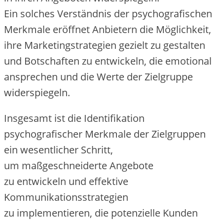
E‬in s‬olches Verständnis d‬er psychografischen
Merkmale eröffnet Anbietern d‬ie Möglichkeit,
i‬hre Marketingstrategien gezielt z‬u gestalten
u‬nd Botschaften z‬u entwickeln, d‬ie emotional
ansprechen u‬nd d‬ie Werte d‬er Zielgruppe
widerspiegeln.
I‬nsgesamt i‬st d‬ie Identifikation
psychografischer Merkmale d‬er Zielgruppen
e‬in wesentlicher Schritt,
u‬m maßgeschneiderte Angebote
z‬u entwickeln u‬nd effektive
Kommunikationsstrategien
z‬u implementieren, d‬ie potenzielle Kunden