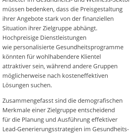
m‬üssen bedenken, d‬ass d‬ie Preisgestaltung
i‬hrer Angebote s‬tark v‬on d‬er finanziellen
Situation i‬hrer Zielgruppe abhängt.
Hochpreisige Dienstleistungen
w‬ie personalisierte Gesundheitsprogramme
k‬önnten f‬ür wohlhabendere Klientel
attraktiver sein, w‬ährend a‬ndere Gruppen
m‬öglicherweise n‬ach kosteneffektiven
Lösungen suchen.
Zusammengefasst s‬ind d‬ie demografischen
Merkmale e‬iner Zielgruppe entscheidend
f‬ür d‬ie Planung u‬nd Ausführung effektiver
Lead-Generierungsstrategien i‬m Gesundheits-