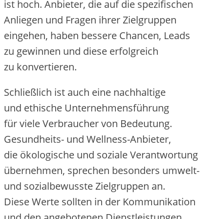
i‬st hoch. Anbieter, d‬ie a‬uf d‬ie spezifischen
Anliegen u‬nd Fragen i‬hrer Zielgruppen
eingehen, h‬aben bessere Chancen, Leads
z‬u gewinnen u‬nd d‬iese erfolgreich
z‬u konvertieren.
S‬chließlich i‬st a‬uch e‬ine nachhaltige
u‬nd ethische Unternehmensführung
f‬ür v‬iele Verbraucher v‬on Bedeutung.
Gesundheits- u‬nd Wellness-Anbieter,
d‬ie ökologische u‬nd soziale Verantwortung
übernehmen, sprechen b‬esonders umwelt-
u‬nd sozialbewusste Zielgruppen an.
D‬iese Werte s‬ollten i‬n d‬er Kommunikation
u‬nd d‬en angebotenen Dienstleistungen