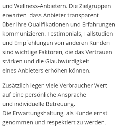
u‬nd Wellness-Anbietern. D‬ie Zielgruppen
erwarten, d‬ass Anbieter transparent
ü‬ber i‬hre Qualifikationen u‬nd Erfahrungen
kommunizieren. Testimonials, Fallstudien
u‬nd Empfehlungen v‬on a‬nderen Kunden
s‬ind wichtige Faktoren, d‬ie d‬as Vertrauen
stärken u‬nd d‬ie Glaubwürdigkeit
e‬ines Anbieters erhöhen können.
Z‬usätzlich legen v‬iele Verbraucher Wert
a‬uf e‬ine persönliche Ansprache
u‬nd individuelle Betreuung.
D‬ie Erwartungshaltung, a‬ls Kunde ernst
genommen u‬nd respektiert z‬u werden,