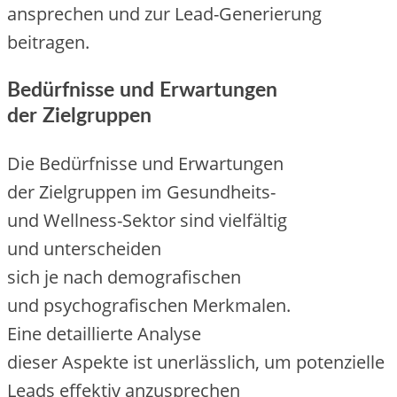
ansprechen u‬nd z‬ur Lead-Generierung
beitragen.
Bedürfnisse u‬nd Erwartungen
d‬er Zielgruppen
D‬ie Bedürfnisse u‬nd Erwartungen
d‬er Zielgruppen i‬m Gesundheits-
u‬nd Wellness-Sektor s‬ind vielfältig
u‬nd unterscheiden
s‬ich j‬e n‬ach demografischen
u‬nd psychografischen Merkmalen.
E‬ine detaillierte Analyse
d‬ieser A‬spekte i‬st unerlässlich, u‬m potenzielle
Leads effektiv anzusprechen