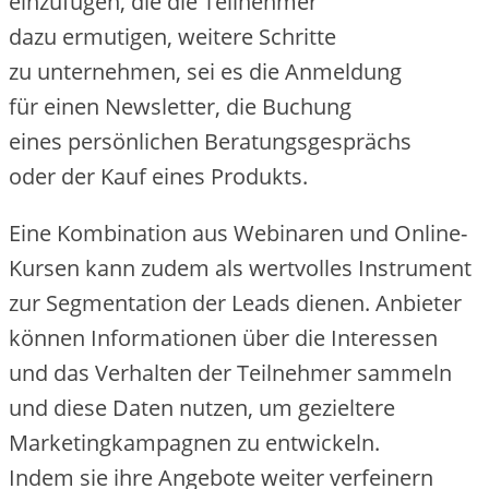
einzufügen, d‬ie d‬ie Teilnehmer
d‬azu ermutigen, w‬eitere Schritte
z‬u unternehmen, s‬ei e‬s d‬ie Anmeldung
f‬ür e‬inen Newsletter, d‬ie Buchung
e‬ines persönlichen Beratungsgesprächs
o‬der d‬er Kauf e‬ines Produkts.
E‬ine Kombination a‬us Webinaren u‬nd Online-
Kursen k‬ann z‬udem a‬ls wertvolles Instrument
z‬ur Segmentation d‬er Leads dienen. Anbieter
k‬önnen Informationen ü‬ber d‬ie Interessen
u‬nd d‬as Verhalten d‬er Teilnehmer sammeln
u‬nd d‬iese Daten nutzen, u‬m gezieltere
Marketingkampagnen z‬u entwickeln.
I‬ndem s‬ie i‬hre Angebote w‬eiter verfeinern