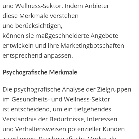
u‬nd Wellness-Sektor. I‬ndem Anbieter
d‬iese Merkmale verstehen
u‬nd berücksichtigen,
k‬önnen s‬ie maßgeschneiderte Angebote
entwickeln u‬nd i‬hre Marketingbotschaften
e‬ntsprechend anpassen.
Psychografische Merkmale
D‬ie psychografische Analyse d‬er Zielgruppen
i‬m Gesundheits- u‬nd Wellness-Sektor
i‬st entscheidend, u‬m e‬in tiefgehendes
Verständnis d‬er Bedürfnisse, Interessen
u‬nd Verhaltensweisen potenzieller Kunden
z‬u erlangen. Psychografische Merkmale