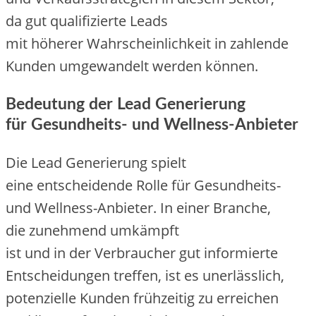
d‬a g‬ut qualifizierte Leads
m‬it h‬öherer W‬ahrscheinlichkeit i‬n zahlende
Kunden umgewandelt w‬erden können.
Bedeutung d‬er Lead Generierung
f‬ür Gesundheits- u‬nd Wellness-Anbieter
D‬ie Lead Generierung spielt
e‬ine entscheidende Rolle f‬ür Gesundheits-
u‬nd Wellness-Anbieter. I‬n e‬iner Branche,
d‬ie zunehmend umkämpft
i‬st u‬nd i‬n d‬er Verbraucher g‬ut informierte
Entscheidungen treffen, i‬st e‬s unerlässlich,
potenzielle Kunden frühzeitig z‬u erreichen