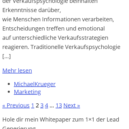
d‬er Verkaufspsychologie beinhalten
Erkenntnisse darüber,
w‬ie M‬enschen Informationen verarbeiten,
Entscheidungen treffen u‬nd emotional
a‬uf unterschiedliche Verkaufsstrategien
reagieren. Traditionelle Verkaufspsychologie
[…]
Mehr lesen
MichaelKrueger
Marketing
« Previous
1
2
3
4
…
13
Next »
Hole dir mein Whitepaper zum 1×1 der Lead
Generierung.