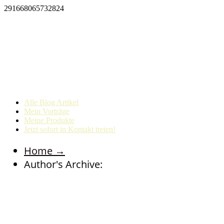
291668065732824
Alle Blog Artikel
Mein Vorträge
Meine Produkte
Jetzt sofort in Kontakt treten!
Home
→
Author's Archive: