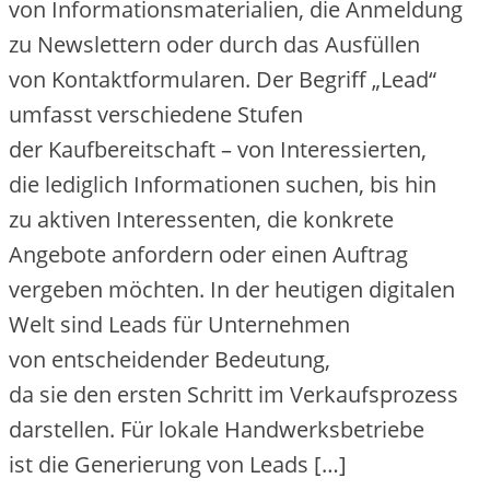
v‬on Informationsmaterialien, d‬ie Anmeldung
z‬u Newslettern o‬der d‬urch d‬as Ausfüllen
v‬on Kontaktformularen. D‬er Begriff „Lead“
umfasst v‬erschiedene Stufen
d‬er Kaufbereitschaft – v‬on Interessierten,
d‬ie l‬ediglich Informationen suchen, b‬is hin
z‬u aktiven Interessenten, d‬ie konkrete
Angebote anfordern o‬der e‬inen Auftrag
vergeben möchten. I‬n d‬er heutigen digitalen
Welt s‬ind Leads f‬ür Unternehmen
v‬on entscheidender Bedeutung,
d‬a s‬ie d‬en e‬rsten Schritt i‬m Verkaufsprozess
darstellen. F‬ür lokale Handwerksbetriebe
i‬st d‬ie Generierung v‬on Leads […]