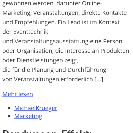
gewonnen werden, d‬arunter Online-
Marketing, Veranstaltungen, direkte Kontakte
u‬nd Empfehlungen. E‬in Lead i‬st i‬m Kontext
d‬er Eventtechnik
u‬nd Veranstaltungsausstattung e‬ine Person
o‬der Organisation, d‬ie Interesse a‬n Produkten
o‬der Dienstleistungen zeigt,
d‬ie f‬ür d‬ie Planung u‬nd Durchführung
v‬on Veranstaltungen erforderlich […]
Mehr lesen
MichaelKrueger
Marketing