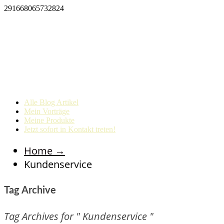
291668065732824
Alle Blog Artikel
Mein Vorträge
Meine Produkte
Jetzt sofort in Kontakt treten!
Home
→
Kundenservice
Tag Archive
Tag Archives for " Kundenservice "