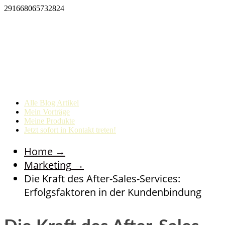
291668065732824
Alle Blog Artikel
Mein Vorträge
Meine Produkte
Jetzt sofort in Kontakt treten!
Home
→
Marketing
→
Die Kraft des After-Sales-Services:
Erfolgsfaktoren in der Kundenbindung