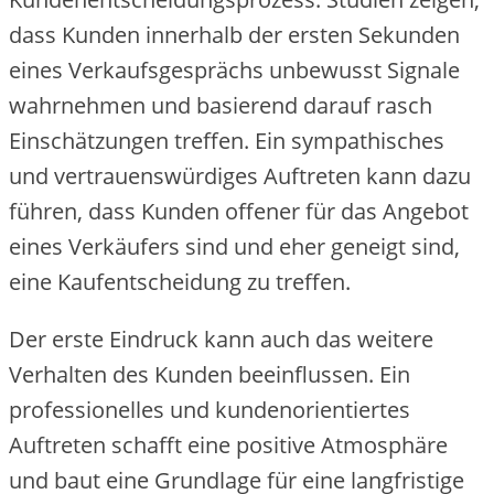
dass Kunden innerhalb der ersten Sekunden
eines Verkaufsgesprächs unbewusst Signale
wahrnehmen und basierend darauf rasch
Einschätzungen treffen. Ein sympathisches
und vertrauenswürdiges Auftreten kann dazu
führen, dass Kunden offener für das Angebot
eines Verkäufers sind und eher geneigt sind,
eine Kaufentscheidung zu treffen.
Der erste Eindruck kann auch das weitere
Verhalten des Kunden beeinflussen. Ein
professionelles und kundenorientiertes
Auftreten schafft eine positive Atmosphäre
und baut eine Grundlage für eine langfristige