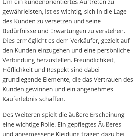
Um ein kundenorientiertes Auftreten zu
gewährleisten, ist es wichtig, sich in die Lage
des Kunden zu versetzen und seine
Bedürfnisse und Erwartungen zu verstehen.
Dies ermöglicht es dem Verkäufer, gezielt auf
den Kunden einzugehen und eine persönliche
Verbindung herzustellen. Freundlichkeit,
Höflichkeit und Respekt sind dabei
grundlegende Elemente, die das Vertrauen des
Kunden gewinnen und ein angenehmes
Kauferlebnis schaffen.
Des Weiteren spielt die äußere Erscheinung
eine wichtige Rolle. Ein gepflegtes Äußeres
und angemessene Kleidung tragen dazu bei,