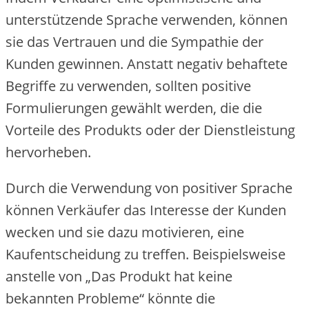
unterstützende Sprache verwenden, können
sie das Vertrauen und die Sympathie der
Kunden gewinnen. Anstatt negativ behaftete
Begriffe zu verwenden, sollten positive
Formulierungen gewählt werden, die die
Vorteile des Produkts oder der Dienstleistung
hervorheben.
Durch die Verwendung von positiver Sprache
können Verkäufer das Interesse der Kunden
wecken und sie dazu motivieren, eine
Kaufentscheidung zu treffen. Beispielsweise
anstelle von „Das Produkt hat keine
bekannten Probleme“ könnte die