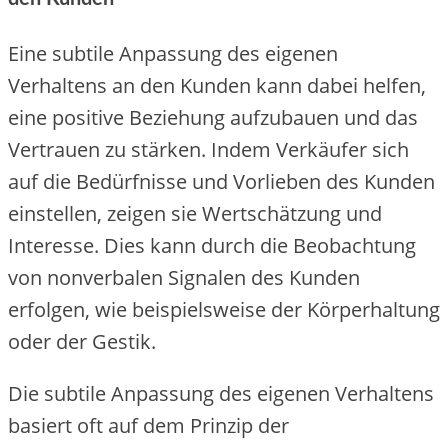
Eine subtile Anpassung des eigenen
Verhaltens an den Kunden kann dabei helfen,
eine positive Beziehung aufzubauen und das
Vertrauen zu stärken. Indem Verkäufer sich
auf die Bedürfnisse und Vorlieben des Kunden
einstellen, zeigen sie Wertschätzung und
Interesse. Dies kann durch die Beobachtung
von nonverbalen Signalen des Kunden
erfolgen, wie beispielsweise der Körperhaltung
oder der Gestik.
Die subtile Anpassung des eigenen Verhaltens
basiert oft auf dem Prinzip der