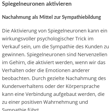
Spiegelneuronen aktivieren
Nachahmung als Mittel zur Sympathiebildung
Die Aktivierung von Spiegelneuronen kann ein
wirkungsvoller psychologischer Trick im
Verkauf sein, um die Sympathie des Kunden zu
gewinnen. Spiegelneuronen sind Nervenzellen
im Gehirn, die aktiviert werden, wenn wir das
Verhalten oder die Emotionen anderer
beobachten. Durch gezielte Nachahmung des
Kundenverhaltens oder der Körpersprache
kann eine Verbindung aufgebaut werden, die
zu einer positiven Wahrnehmung und
Sympathie führt.