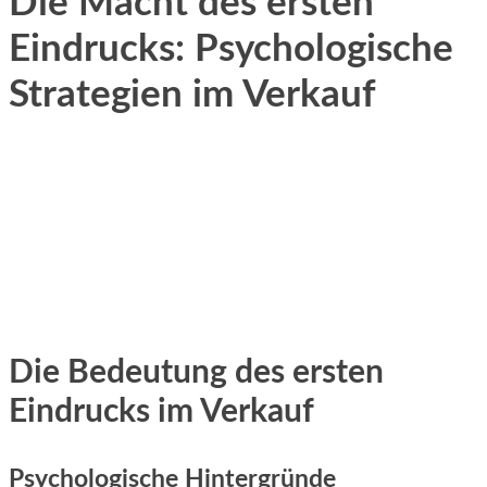
Die Macht des ersten
Eindrucks: Psychologische
Strategien im Verkauf
Die Bedeutung des ersten
Eindrucks im Verkauf
Psychologische Hintergründe