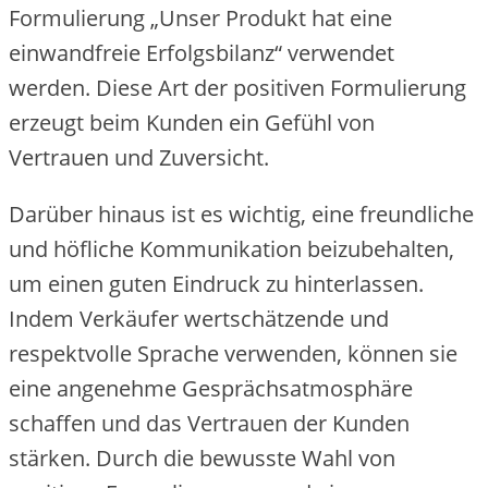
Formulierung „Unser Produkt hat eine
einwandfreie Erfolgsbilanz“ verwendet
werden. Diese Art der positiven Formulierung
erzeugt beim Kunden ein Gefühl von
Vertrauen und Zuversicht.
Darüber hinaus ist es wichtig, eine freundliche
und höfliche Kommunikation beizubehalten,
um einen guten Eindruck zu hinterlassen.
Indem Verkäufer wertschätzende und
respektvolle Sprache verwenden, können sie
eine angenehme Gesprächsatmosphäre
schaffen und das Vertrauen der Kunden
stärken. Durch die bewusste Wahl von