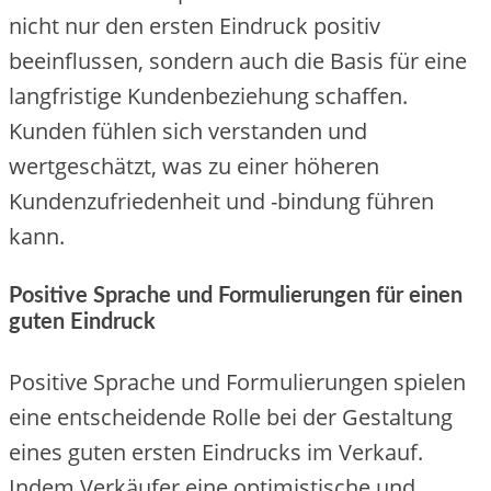
nicht nur den ersten Eindruck positiv
beeinflussen, sondern auch die Basis für eine
langfristige Kundenbeziehung schaffen.
Kunden fühlen sich verstanden und
wertgeschätzt, was zu einer höheren
Kundenzufriedenheit und -bindung führen
kann.
Positive Sprache und Formulierungen für einen
guten Eindruck
Positive Sprache und Formulierungen spielen
eine entscheidende Rolle bei der Gestaltung
eines guten ersten Eindrucks im Verkauf.
Indem Verkäufer eine optimistische und