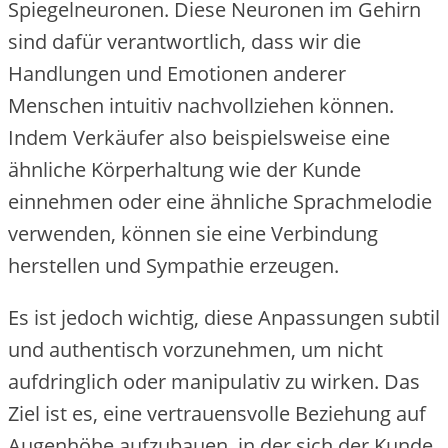
Spiegelneuronen. Diese Neuronen im Gehirn
sind dafür verantwortlich, dass wir die
Handlungen und Emotionen anderer
Menschen intuitiv nachvollziehen können.
Indem Verkäufer also beispielsweise eine
ähnliche Körperhaltung wie der Kunde
einnehmen oder eine ähnliche Sprachmelodie
verwenden, können sie eine Verbindung
herstellen und Sympathie erzeugen.
Es ist jedoch wichtig, diese Anpassungen subtil
und authentisch vorzunehmen, um nicht
aufdringlich oder manipulativ zu wirken. Das
Ziel ist es, eine vertrauensvolle Beziehung auf
Augenhöhe aufzubauen, in der sich der Kunde