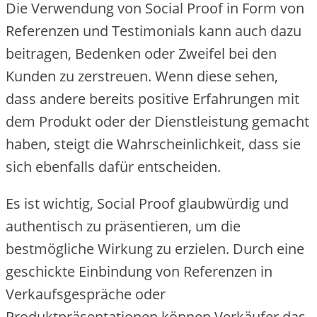
Die Verwendung von Social Proof in Form von
Referenzen und Testimonials kann auch dazu
beitragen, Bedenken oder Zweifel bei den
Kunden zu zerstreuen. Wenn diese sehen,
dass andere bereits positive Erfahrungen mit
dem Produkt oder der Dienstleistung gemacht
haben, steigt die Wahrscheinlichkeit, dass sie
sich ebenfalls dafür entscheiden.
Es ist wichtig, Social Proof glaubwürdig und
authentisch zu präsentieren, um die
bestmögliche Wirkung zu erzielen. Durch eine
geschickte Einbindung von Referenzen in
Verkaufsgespräche oder
Produktpräsentationen können Verkäufer das