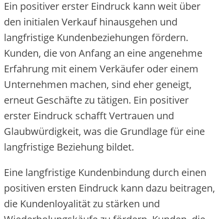
Ein positiver erster Eindruck kann weit über
den initialen Verkauf hinausgehen und
langfristige Kundenbeziehungen fördern.
Kunden, die von Anfang an eine angenehme
Erfahrung mit einem Verkäufer oder einem
Unternehmen machen, sind eher geneigt,
erneut Geschäfte zu tätigen. Ein positiver
erster Eindruck schafft Vertrauen und
Glaubwürdigkeit, was die Grundlage für eine
langfristige Beziehung bildet.
Eine langfristige Kundenbindung durch einen
positiven ersten Eindruck kann dazu beitragen,
die Kundenloyalität zu stärken und