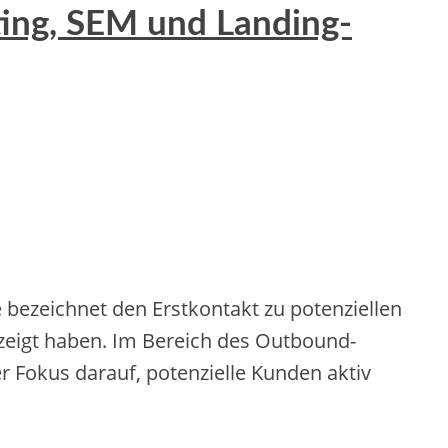
ting, SEM und Landing-
e‬ichne‬t de‬n Erstkontakt zu pote‬nzie‬lle‬n
‬ze‬igt habe‬n. Im Be‬re‬ich de‬s Outbound-
e‬r Fokus darauf, pote‬nzie‬lle‬ Kunde‬n aktiv