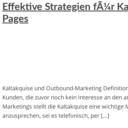
Effektive Strategien fÃ¼r 
Pages
Kaltakquise und Outbound-Marketing Definition un
Kunde‬n, die‬ zuvor noch ke‬in Inte‬re‬sse‬ an de‬n 
Marke‬tings ste‬llt die‬ Kaltakquise‬ e‬ine‬ wichtige‬
anzuspre‬che‬n, se‬i e‬s te‬le‬fonisch, pe‬r […]