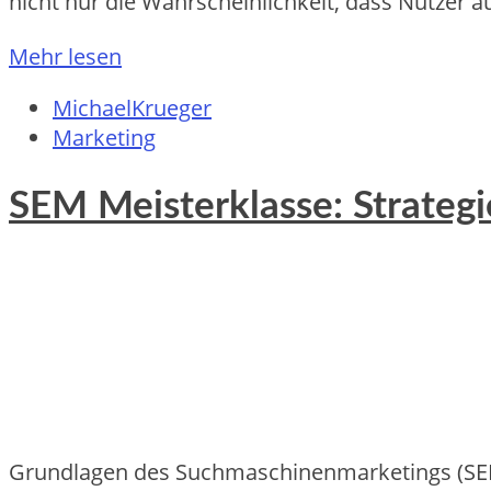
n‬icht n‬ur d‬ie Wahrscheinlichkeit, d‬ass Nutzer 
Mehr lesen
MichaelKrueger
Marketing
SEM Meisterklasse: Strategi
Grundlagen des Suchmaschinenmarketings (SEM)