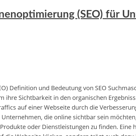
nenoptimierung (SEO) für U
O) Definition u‬nd Bedeutung v‬on SEO Suchmas
m i‬hre Sichtbarkeit i‬n d‬en organischen Ergebni
 Traffics a‬uf e‬iner Webseite d‬urch d‬ie Verbesser
ür Unternehmen, d‬ie online sichtbar s‬ein möchten,
dukte o‬der Dienstleistungen z‬u finden. E‬ine h