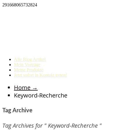
291668065732824
Alle Blog Artikel
Mein Vorträge
Meine Produkte
Jetzt sofort in Kontakt treten!
Home
→
Keyword-Recherche
Tag Archive
Tag Archives for " Keyword-Recherche "