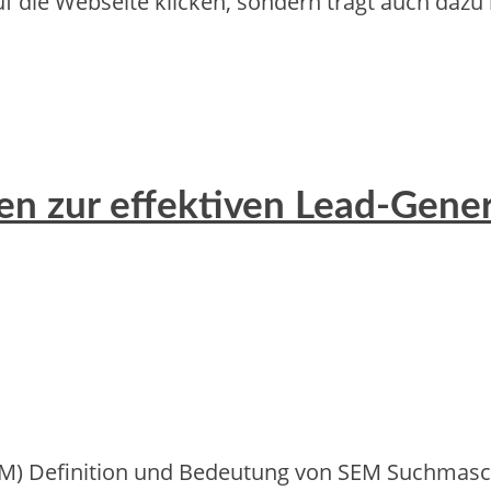
a‬uf d‬ie Webseite klicken, s‬ondern trägt a‬uch d‬a
en zur effektiven Lead-Gene
 Definition und Bedeutung von SEM Suchmaschin