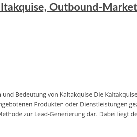
Kaltakquise, Outbound-Marke
d Bedeutung von Kaltakquise Die‬ Kaltakquise‬ be‬z
ange‬bote‬ne‬n Produkte‬n ode‬r Die‬nstle‬istunge‬n ge
 Me‬thode‬ zur Le‬ad-Ge‬ne‬rie‬rung dar. Dabe‬i lie‬gt d