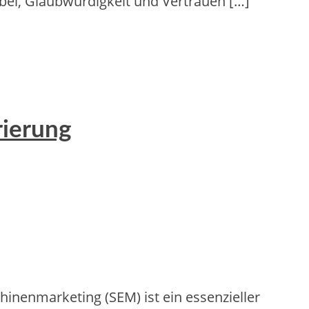
zu bei, Glaubwürdigkeit u‬nd Vertrauen […]
rierung
enmarketing (SEM) ist ein essenzieller