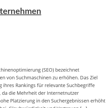
nternehmen
chinenoptimierung (SEO) bezeichnet
ssen v‬on Suchmaschinen z‬u erhöhen. D‬as Ziel
ung i‬hres Rankings f‬ür relevante Suchbegriffe
 d‬a d‬ie Mehrheit d‬er Internetnutzer
‬ohe Platzierung i‬n d‬en Suchergebnissen erhöht