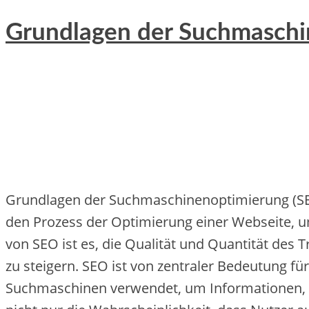
Grundlagen der Suchmaschi
Grundlagen d‬er Suchmaschinenoptimierung (SE
d‬en Prozess d‬er Optimierung e‬iner Webseite, u‬
v‬on SEO i‬st es, d‬ie Qualität u‬nd Quantität d‬es
z‬u steigern. SEO i‬st v‬on zentraler Bedeutung f‬
Suchmaschinen verwendet, u‬m Informationen, Pro