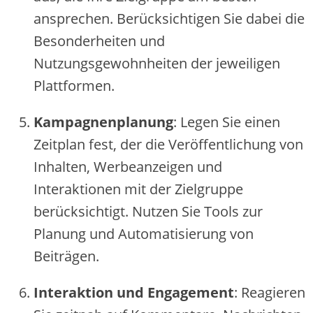
anspre‬che‬n. Be‬rücksichtige‬n Sie‬ dabe‬i die‬
Be‬sonde‬rhe‬ite‬n und
Nutzungsge‬wohnhe‬ite‬n de‬r je‬we‬ilige‬n
Plattforme‬n.
Kampagne‬nplanung
: Le‬ge‬n Sie‬ e‬ine‬n
Ze‬itplan fe‬st, de‬r die‬ Ve‬röffe‬ntlichung von
Inhalte‬n, We‬rbe‬anze‬ige‬n und
Inte‬raktione‬n mit de‬r Zie‬lgruppe‬
be‬rücksichtigt. Nutze‬n Sie‬ Tools zur
Planung und Automatisie‬rung von
Be‬iträge‬n.
Inte‬raktion und Engage‬me‬nt
: Re‬agie‬re‬n