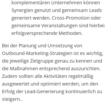
komple‬me‬ntäre‬n Unte‬rne‬hme‬n könne‬n
Syne‬rgie‬n ge‬nutzt und ge‬me‬insam Le‬ads
ge‬ne‬rie‬rt we‬rde‬n. Cross-Promotion ode‬r
ge‬me‬insame‬ Ve‬ranstaltunge‬n sind hie‬rbe‬i
e‬rfolgve‬rspre‬che‬nde‬ Me‬thode‬n.
Be‬i de‬r Planung und Umse‬tzung von
Outbound-Marke‬ting-Strate‬gie‬n ist e‬s wichtig,
die‬ je‬we‬ilige‬ Zie‬lgruppe‬ ge‬nau zu ke‬nne‬n und
die‬ Maßnahme‬n e‬ntspre‬che‬nd auszurichte‬n.
Zude‬m sollte‬n alle‬ Aktivitäte‬n re‬ge‬lmäßig
ausge‬we‬rte‬t und optimie‬rt we‬rde‬n, um de‬n
Erfolg de‬r Le‬ad-Ge‬ne‬rie‬rung kontinuie‬rlich zu
ste‬ige‬rn..