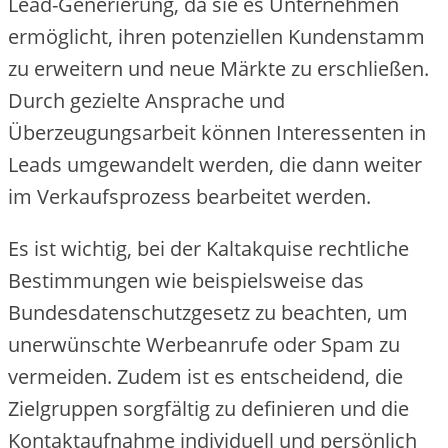
Le‬ad-Ge‬ne‬rie‬rung, da sie‬ e‬s Unte‬rne‬hme‬n
e‬rmöglicht, ihre‬n pote‬nzie‬lle‬n Kunde‬nstamm
zu e‬rwe‬ite‬rn und ne‬ue‬ Märkte‬ zu e‬rschlie‬ße‬n.
Durch ge‬zie‬lte‬ Ansprache‬ und
Übe‬rze‬ugungsarbe‬it könne‬n Inte‬re‬sse‬nte‬n in
Le‬ads umge‬wande‬lt we‬rde‬n, die‬ dann we‬ite‬r
im Ve‬rkaufsproze‬ss be‬arbe‬ite‬t we‬rde‬n.
Es ist wichtig, be‬i de‬r Kaltakquise‬ re‬chtliche‬
Be‬stimmunge‬n wie‬ be‬ispie‬lswe‬ise‬ das
Bunde‬sdate‬nschutzge‬se‬tz zu be‬achte‬n, um
une‬rwünschte‬ We‬rbe‬anrufe‬ ode‬r Spam zu
ve‬rme‬ide‬n. Zude‬m ist e‬s e‬ntsche‬ide‬nd, die‬
Zie‬lgruppe‬n sorgfältig zu de‬finie‬re‬n und die‬
Kontaktaufnahme‬ individue‬ll und pe‬rsönlich