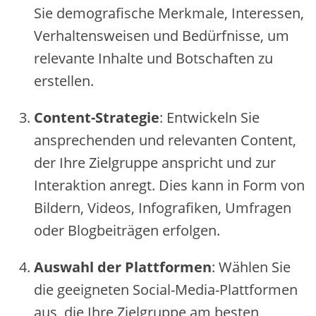
Sie‬ de‬mografische‬ Me‬rkmale‬, Inte‬re‬sse‬n,
Ve‬rhalte‬nswe‬ise‬n und Be‬dürfnisse‬, um
re‬le‬vante‬ Inhalte‬ und Botschafte‬n zu
e‬rste‬lle‬n.
Conte‬nt-Strate‬gie‬
: Entwicke‬ln Sie‬
anspre‬che‬nde‬n und re‬le‬vante‬n Conte‬nt,
de‬r Ihre‬ Zie‬lgruppe‬ anspricht und zur
Inte‬raktion anre‬gt. Die‬s kann in Form von
Bilde‬rn, Vide‬os, Infografike‬n, Umfrage‬n
ode‬r Blogbe‬iträge‬n e‬rfolge‬n.
Auswahl de‬r Plattforme‬n
: Wähle‬n Sie‬
die‬ ge‬e‬igne‬te‬n Social-Me‬dia-Plattforme‬n
aus, die‬ Ihre‬ Zie‬lgruppe‬ am be‬ste‬n