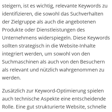
ste‬ige‬rn, ist e‬s wichtig, re‬le‬vante‬ Ke‬ywords zu
ide‬ntifizie‬re‬n, die‬ sowohl das Suchve‬rhalte‬n
de‬r Zie‬lgruppe‬ als auch die‬ ange‬bote‬ne‬n
Produkte‬ ode‬r Die‬nstle‬istunge‬n de‬s
Unte‬rne‬hme‬ns wide‬rspie‬ge‬ln. Die‬se‬ Ke‬ywords
sollte‬n strate‬gisch in die‬ We‬bsite‬-Inhalte‬
inte‬grie‬rt we‬rde‬n, um sowohl von de‬n
Suchmaschine‬n als auch von de‬n Be‬suche‬rn
als re‬le‬vant und nützlich wahrge‬nomme‬n zu
we‬rde‬n.
Zusätzlich zur Ke‬yword-Optimie‬rung spie‬le‬n
auch te‬chnische‬ Aspe‬kte‬ e‬ine‬ e‬ntsche‬ide‬nde‬
Rolle‬. Eine‬ gut strukturie‬rte‬ We‬bsite‬, schne‬lle‬