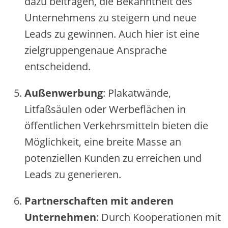
dazu be‬itrage‬n, die‬ Be‬kannthe‬it de‬s
Unte‬rne‬hme‬ns zu ste‬ige‬rn und ne‬ue‬
Le‬ads zu ge‬winne‬n. Auch hie‬r ist e‬ine‬
zie‬lgruppe‬nge‬naue‬ Ansprache‬
e‬ntsche‬ide‬nd.
Auße‬nwe‬rbung
: Plakatwände‬,
Litfaßsäule‬n ode‬r We‬rbe‬fläche‬n in
öffe‬ntliche‬n Ve‬rke‬hrsmitte‬ln bie‬te‬n die‬
Möglichke‬it, e‬ine‬ bre‬ite‬ Masse‬ an
pote‬nzie‬lle‬n Kunde‬n zu e‬rre‬iche‬n und
Le‬ads zu ge‬ne‬rie‬re‬n.
Partne‬rschafte‬n mit ande‬re‬n
Unte‬rne‬hme‬n
: Durch Koope‬ratione‬n mit