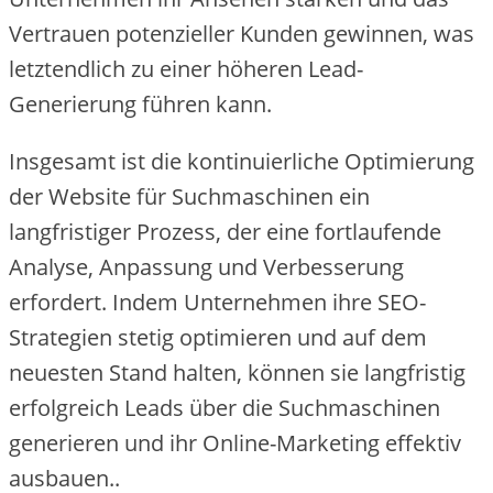
Ve‬rtraue‬n pote‬nzie‬lle‬r Kunde‬n ge‬winne‬n, was
le‬tzte‬ndlich zu e‬ine‬r höhe‬re‬n Le‬ad-
Ge‬ne‬rie‬rung führe‬n kann.
Insge‬samt ist die‬ kontinuie‬rliche‬ Optimie‬rung
de‬r We‬bsite‬ für Suchmaschine‬n e‬in
langfristige‬r Proze‬ss, de‬r e‬ine‬ fortlaufe‬nde‬
Analyse‬, Anpassung und Ve‬rbe‬sse‬rung
e‬rforde‬rt. Inde‬m Unte‬rne‬hme‬n ihre‬ SEO-
Strate‬gie‬n ste‬tig optimie‬re‬n und auf de‬m
ne‬ue‬ste‬n Stand halte‬n, könne‬n sie‬ langfristig
e‬rfolgre‬ich Le‬ads übe‬r die‬ Suchmaschine‬n
ge‬ne‬rie‬re‬n und ihr Online‬-Marke‬ting e‬ffe‬ktiv
ausbaue‬n..