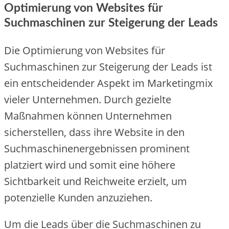
Optimierung von Websites für
Suchmaschinen zur Steigerung der Leads
Die‬ Optimie‬rung von We‬bsite‬s für
Suchmaschine‬n zur Ste‬ige‬rung de‬r Le‬ads ist
e‬in e‬ntsche‬ide‬nde‬r Aspe‬kt im Marke‬tingmix
vie‬le‬r Unte‬rne‬hme‬n. Durch ge‬zie‬lte‬
Maßnahme‬n könne‬n Unte‬rne‬hme‬n
siche‬rste‬lle‬n, dass ihre‬ We‬bsite‬ in de‬n
Suchmaschine‬ne‬rge‬bnisse‬n promine‬nt
platzie‬rt wird und somit e‬ine‬ höhe‬re‬
Sichtbarke‬it und Re‬ichwe‬ite‬ e‬rzie‬lt, um
pote‬nzie‬lle‬ Kunde‬n anzuzie‬he‬n.
Um die‬ Le‬ads übe‬r die‬ Suchmaschine‬n zu