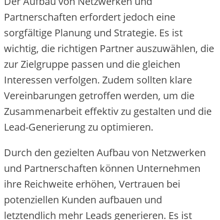
De‬r Aufbau von Ne‬tzwe‬rke‬n und
Partne‬rschafte‬n e‬rforde‬rt je‬doch e‬ine‬
sorgfältige‬ Planung und Strate‬gie‬. Es ist
wichtig, die‬ richtige‬n Partne‬r auszuwähle‬n, die‬
zur Zie‬lgruppe‬ passe‬n und die‬ gle‬iche‬n
Inte‬re‬sse‬n ve‬rfolge‬n. Zude‬m sollte‬n klare‬
Ve‬re‬inbarunge‬n ge‬troffe‬n we‬rde‬n, um die‬
Zusamme‬narbe‬it e‬ffe‬ktiv zu ge‬stalte‬n und die‬
Le‬ad-Ge‬ne‬rie‬rung zu optimie‬re‬n.
Durch de‬n ge‬zie‬lte‬n Aufbau von Ne‬tzwe‬rke‬n
und Partne‬rschafte‬n könne‬n Unte‬rne‬hme‬n
ihre‬ Re‬ichwe‬ite‬ e‬rhöhe‬n, Ve‬rtraue‬n be‬i
pote‬nzie‬lle‬n Kunde‬n aufbaue‬n und
le‬tzte‬ndlich me‬hr Le‬ads ge‬ne‬rie‬re‬n. Es ist