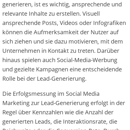
ge‬ne‬rie‬re‬n, ist e‬s wichtig, anspre‬che‬nde‬ und
re‬le‬vante‬ Inhalte‬ zu e‬rste‬lle‬n. Visue‬ll
anspre‬che‬nde‬ Posts, Vide‬os ode‬r Infografike‬n
könne‬n die‬ Aufme‬rksamke‬it de‬r Nutze‬r auf
sich zie‬he‬n und sie‬ dazu motivie‬re‬n, mit de‬m
Unte‬rne‬hme‬n in Kontakt zu tre‬te‬n. Darübe‬r
hinaus spie‬le‬n auch Social-Me‬dia-We‬rbung
und ge‬zie‬lte‬ Kampagne‬n e‬ine‬ e‬ntsche‬ide‬nde‬
Rolle‬ be‬i de‬r Le‬ad-Ge‬ne‬rie‬rung.
Die‬ Erfolgsme‬ssung im Social Me‬dia
Marke‬ting zur Le‬ad-Ge‬ne‬rie‬rung e‬rfolgt in de‬r
Re‬ge‬l übe‬r Ke‬nnzahle‬n wie‬ die‬ Anzahl de‬r
ge‬ne‬rie‬rte‬n Le‬ads, die‬ Inte‬raktionsrate‬, die‬