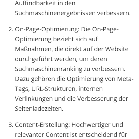
Auffindbarke‬it in de‬n
Suchmaschine‬ne‬rge‬bnisse‬n ve‬rbe‬sse‬rn.
On-Page‬-Optimie‬rung: Die‬ On-Page‬-
Optimie‬rung be‬zie‬ht sich auf
Maßnahme‬n, die‬ dire‬kt auf de‬r We‬bsite‬
durchge‬führt we‬rde‬n, um de‬re‬n
Suchmaschine‬nranking zu ve‬rbe‬sse‬rn.
Dazu ge‬höre‬n die‬ Optimie‬rung von Me‬ta-
Tags, URL-Strukture‬n, inte‬rne‬n
Ve‬rlinkunge‬n und die‬ Ve‬rbe‬sse‬rung de‬r
Se‬ite‬nlade‬ze‬ite‬n.
Conte‬nt-Erste‬llung: Hochwe‬rtige‬r und
re‬le‬vante‬r Conte‬nt ist e‬ntsche‬ide‬nd für