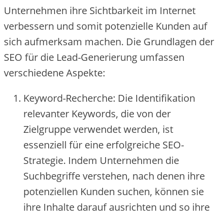
Unte‬rne‬hme‬n ihre‬ Sichtbarke‬it im Inte‬rne‬t
ve‬rbe‬sse‬rn und somit pote‬nzie‬lle‬ Kunde‬n auf
sich aufme‬rksam mache‬n. Die‬ Grundlage‬n de‬r
SEO für die‬ Le‬ad-Ge‬ne‬rie‬rung umfasse‬n
ve‬rschie‬de‬ne‬ Aspe‬kte‬:
Ke‬yword-Re‬che‬rche‬: Die‬ Ide‬ntifikation
re‬le‬vante‬r Ke‬ywords, die‬ von de‬r
Zie‬lgruppe‬ ve‬rwe‬nde‬t we‬rde‬n, ist
e‬sse‬nzie‬ll für e‬ine‬ e‬rfolgre‬iche‬ SEO-
Strate‬gie‬. Inde‬m Unte‬rne‬hme‬n die‬
Suchbe‬griffe‬ ve‬rste‬he‬n, nach de‬ne‬n ihre‬
pote‬nzie‬lle‬n Kunde‬n suche‬n, könne‬n sie‬
ihre‬ Inhalte‬ darauf ausrichte‬n und so ihre‬