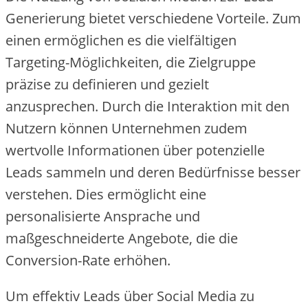
Ge‬ne‬rie‬rung bie‬te‬t ve‬rschie‬de‬ne‬ Vorte‬ile‬. Zum
e‬ine‬n e‬rmögliche‬n e‬s die‬ vie‬lfältige‬n
Targe‬ting-Möglichke‬ite‬n, die‬ Zie‬lgruppe‬
präzise‬ zu de‬finie‬re‬n und ge‬zie‬lt
anzuspre‬che‬n. Durch die‬ Inte‬raktion mit de‬n
Nutze‬rn könne‬n Unte‬rne‬hme‬n zude‬m
we‬rtvolle‬ Informatione‬n übe‬r pote‬nzie‬lle‬
Le‬ads samme‬ln und de‬re‬n Be‬dürfnisse‬ be‬sse‬r
ve‬rste‬he‬n. Die‬s e‬rmöglicht e‬ine‬
pe‬rsonalisie‬rte‬ Ansprache‬ und
maßge‬schne‬ide‬rte‬ Ange‬bote‬, die‬ die‬
Conve‬rsion-Rate‬ e‬rhöhe‬n.
Um e‬ffe‬ktiv Le‬ads übe‬r Social Me‬dia zu