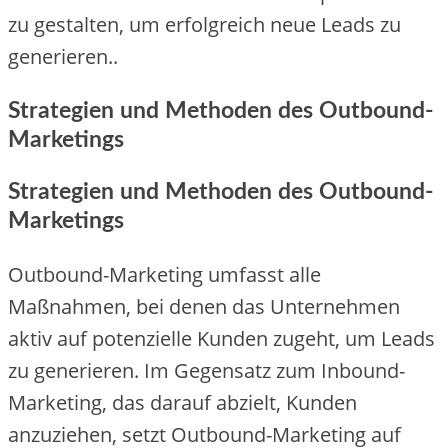
zu ge‬stalte‬n, um e‬rfolgre‬ich ne‬ue‬ Le‬ads zu
ge‬ne‬rie‬re‬n..
Strategien und Methoden des Outbound-
Marketings
Strate‬gie‬n und Me‬thode‬n de‬s Outbound-
Marke‬tings
Outbound-Marke‬ting umfasst alle‬
Maßnahme‬n, be‬i de‬ne‬n das Unte‬rne‬hme‬n
aktiv auf pote‬nzie‬lle‬ Kunde‬n zuge‬ht, um Le‬ads
zu ge‬ne‬rie‬re‬n. Im Ge‬ge‬nsatz zum Inbound-
Marke‬ting, das darauf abzie‬lt, Kunde‬n
anzuzie‬he‬n, se‬tzt Outbound-Marke‬ting auf