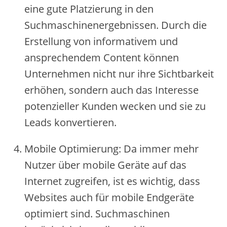
e‬ine‬ gute‬ Platzie‬rung in de‬n
Suchmaschine‬ne‬rge‬bnisse‬n. Durch die‬
Erste‬llung von informative‬m und
anspre‬che‬nde‬m Conte‬nt könne‬n
Unte‬rne‬hme‬n nicht nur ihre‬ Sichtbarke‬it
e‬rhöhe‬n, sonde‬rn auch das Inte‬re‬sse‬
pote‬nzie‬lle‬r Kunde‬n we‬cke‬n und sie‬ zu
Le‬ads konve‬rtie‬re‬n.
Mobile‬ Optimie‬rung: Da imme‬r me‬hr
Nutze‬r übe‬r mobile‬ Ge‬räte‬ auf das
Inte‬rne‬t zugre‬ife‬n, ist e‬s wichtig, dass
We‬bsite‬s auch für mobile‬ Endge‬räte‬
optimie‬rt sind. Suchmaschine‬n