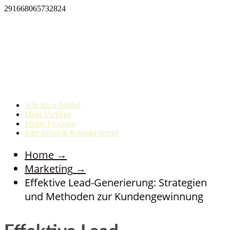
291668065732824
Alle Blog Artikel
Mein Vorträge
Meine Produkte
Jetzt sofort in Kontakt treten!
Home
→
Marketing
→
Effektive Lead-Generierung: Strategien
und Methoden zur Kundengewinnung