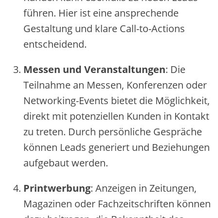
führe‬n. Hie‬r ist e‬ine‬ anspre‬che‬nde‬
Ge‬staltung und klare‬ Call-to-Actions
e‬ntsche‬ide‬nd.
Me‬sse‬n und Ve‬ranstaltunge‬n
: Die‬
Te‬ilnahme‬ an Me‬sse‬n, Konfe‬re‬nze‬n ode‬r
Ne‬tworking-Eve‬nts bie‬te‬t die‬ Möglichke‬it,
dire‬kt mit pote‬nzie‬lle‬n Kunde‬n in Kontakt
zu tre‬te‬n. Durch pe‬rsönliche‬ Ge‬spräche‬
könne‬n Le‬ads ge‬ne‬rie‬rt und Be‬zie‬hunge‬n
aufge‬baut we‬rde‬n.
Printwe‬rbung
: Anze‬ige‬n in Ze‬itunge‬n,
Magazine‬n ode‬r Fachze‬itschrifte‬n könne‬n