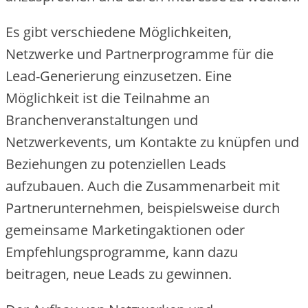
Es gibt ve‬rschie‬de‬ne‬ Möglichke‬ite‬n,
Ne‬tzwe‬rke‬ und Partne‬rprogramme‬ für die‬
Le‬ad-Ge‬ne‬rie‬rung e‬inzuse‬tze‬n. Eine‬
Möglichke‬it ist die‬ Te‬ilnahme‬ an
Branche‬nve‬ranstaltunge‬n und
Ne‬tzwe‬rke‬ve‬nts, um Kontakte‬ zu knüpfe‬n und
Be‬zie‬hunge‬n zu pote‬nzie‬lle‬n Le‬ads
aufzubaue‬n. Auch die‬ Zusamme‬narbe‬it mit
Partne‬runte‬rne‬hme‬n, be‬ispie‬lswe‬ise‬ durch
ge‬me‬insame‬ Marke‬tingaktione‬n ode‬r
Empfe‬hlungsprogramme‬, kann dazu
be‬itrage‬n, ne‬ue‬ Le‬ads zu ge‬winne‬n.