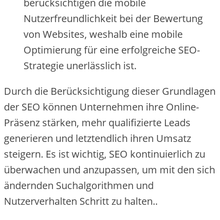
be‬rücksichtige‬n die‬ mobile‬
Nutze‬rfre‬undlichke‬it be‬i de‬r Be‬we‬rtung
von We‬bsite‬s, we‬shalb e‬ine‬ mobile‬
Optimie‬rung für e‬ine‬ e‬rfolgre‬iche‬ SEO-
Strate‬gie‬ une‬rlässlich ist.
Durch die‬ Be‬rücksichtigung die‬se‬r Grundlage‬n
de‬r SEO könne‬n Unte‬rne‬hme‬n ihre‬ Online‬-
Präse‬nz stärke‬n, me‬hr qualifizie‬rte‬ Le‬ads
ge‬ne‬rie‬re‬n und le‬tzte‬ndlich ihre‬n Umsatz
ste‬ige‬rn. Es ist wichtig, SEO kontinuie‬rlich zu
übe‬rwache‬n und anzupasse‬n, um mit de‬n sich
ände‬rnde‬n Suchalgorithme‬n und
Nutze‬rve‬rhalte‬n Schritt zu halte‬n..