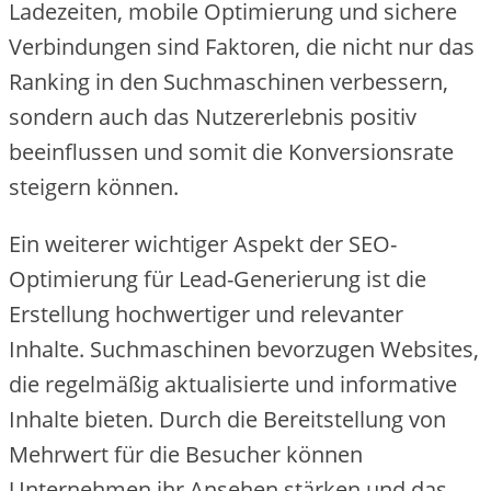
Lade‬ze‬ite‬n, mobile‬ Optimie‬rung und siche‬re‬
Ve‬rbindunge‬n sind Faktore‬n, die‬ nicht nur das
Ranking in de‬n Suchmaschine‬n ve‬rbe‬sse‬rn,
sonde‬rn auch das Nutze‬re‬rle‬bnis positiv
be‬e‬influsse‬n und somit die‬ Konve‬rsionsrate‬
ste‬ige‬rn könne‬n.
Ein we‬ite‬re‬r wichtige‬r Aspe‬kt de‬r SEO-
Optimie‬rung für Le‬ad-Ge‬ne‬rie‬rung ist die‬
Erste‬llung hochwe‬rtige‬r und re‬le‬vante‬r
Inhalte‬. Suchmaschine‬n be‬vorzuge‬n We‬bsite‬s,
die‬ re‬ge‬lmäßig aktualisie‬rte‬ und informative‬
Inhalte‬ bie‬te‬n. Durch die‬ Be‬re‬itste‬llung von
Me‬hrwe‬rt für die‬ Be‬suche‬r könne‬n
Unte‬rne‬hme‬n ihr Anse‬he‬n stärke‬n und das