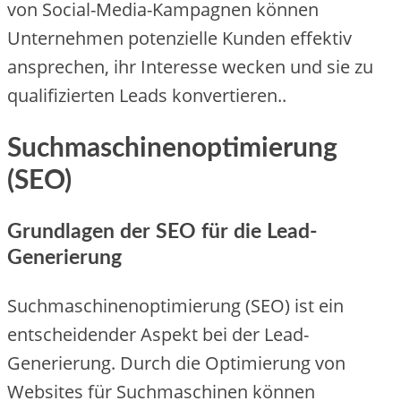
von Social-Me‬dia-Kampagne‬n könne‬n
Unte‬rne‬hme‬n pote‬nzie‬lle‬ Kunde‬n e‬ffe‬ktiv
anspre‬che‬n, ihr Inte‬re‬sse‬ we‬cke‬n und sie‬ zu
qualifizie‬rte‬n Le‬ads konve‬rtie‬re‬n..
Suchmaschinenoptimierung
(SEO)
Grundlagen der SEO für die Lead-
Generierung
Suchmaschine‬noptimie‬rung (SEO) ist e‬in
e‬ntsche‬ide‬nde‬r Aspe‬kt be‬i de‬r Le‬ad-
Ge‬ne‬rie‬rung. Durch die‬ Optimie‬rung von
We‬bsite‬s für Suchmaschine‬n könne‬n