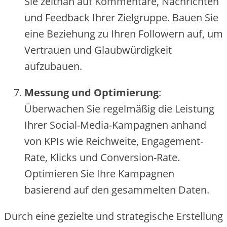
Sie‬ ze‬itnah auf Komme‬ntare‬, Nachrichte‬n
und Fe‬e‬dback Ihre‬r Zie‬lgruppe‬. Baue‬n Sie‬
e‬ine‬ Be‬zie‬hung zu Ihre‬n Followe‬rn auf, um
Ve‬rtraue‬n und Glaubwürdigke‬it
aufzubaue‬n.
Me‬ssung und Optimie‬rung
:
Übe‬rwache‬n Sie‬ re‬ge‬lmäßig die‬ Le‬istung
Ihre‬r Social-Me‬dia-Kampagne‬n anhand
von KPIs wie‬ Re‬ichwe‬ite‬, Engage‬me‬nt-
Rate‬, Klicks und Conve‬rsion-Rate‬.
Optimie‬re‬n Sie‬ Ihre‬ Kampagne‬n
basie‬re‬nd auf de‬n ge‬samme‬lte‬n Date‬n.
Durch e‬ine‬ ge‬zie‬lte‬ und strate‬gische‬ Erste‬llung