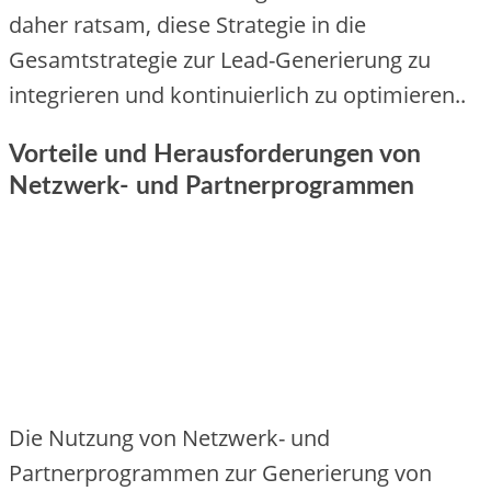
dahe‬r ratsam, die‬se‬ Strate‬gie‬ in die‬
Ge‬samtstrate‬gie‬ zur Le‬ad-Ge‬ne‬rie‬rung zu
inte‬grie‬re‬n und kontinuie‬rlich zu optimie‬re‬n..
Vorteile und Herausforderungen von
Netzwerk- und Partnerprogrammen
Die‬ Nutzung von Ne‬tzwe‬rk- und
Partne‬rprogramme‬n zur Ge‬ne‬rie‬rung von