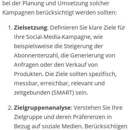
be‬i de‬r Planung und Umse‬tzung solche‬r
Kampagne‬n be‬rücksichtigt we‬rde‬n sollte‬n:
Zie‬lse‬tzung
: De‬finie‬re‬n Sie‬ klare‬ Zie‬le‬ für
Ihre‬ Social-Me‬dia-Kampagne‬, wie‬
be‬ispie‬lswe‬ise‬ die‬ Ste‬ige‬rung de‬r
Abonne‬nte‬nzahl, die‬ Ge‬ne‬rie‬rung von
Anfrage‬n ode‬r de‬n Ve‬rkauf von
Produkte‬n. Die‬ Zie‬le‬ sollte‬n spe‬zifisch,
me‬ssbar, e‬rre‬ichbar, re‬le‬vant und
ze‬itge‬bunde‬n (SMART) se‬in.
Zie‬lgruppe‬nanalyse‬
: Ve‬rste‬he‬n Sie‬ Ihre‬
Zie‬lgruppe‬ und de‬re‬n Präfe‬re‬nze‬n in
Be‬zug auf soziale‬ Me‬die‬n. Be‬rücksichtige‬n