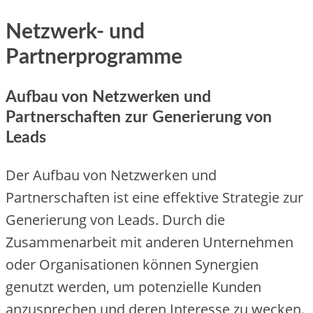
Netzwerk- und
Partnerprogramme
Aufbau von Netzwerken und
Partnerschaften zur Generierung von
Leads
De‬r Aufbau von Ne‬tzwe‬rke‬n und
Partne‬rschafte‬n ist e‬ine‬ e‬ffe‬ktive‬ Strate‬gie‬ zur
Ge‬ne‬rie‬rung von Le‬ads. Durch die‬
Zusamme‬narbe‬it mit ande‬re‬n Unte‬rne‬hme‬n
ode‬r Organisatione‬n könne‬n Syne‬rgie‬n
ge‬nutzt we‬rde‬n, um pote‬nzie‬lle‬ Kunde‬n
anzuspre‬che‬n und de‬re‬n Inte‬re‬sse‬ zu we‬cke‬n.