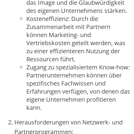
das Image‬ und die‬ Glaubwürdigke‬it
de‬s e‬ige‬ne‬n Unte‬rne‬hme‬ns stärke‬n.
Koste‬ne‬ffizie‬nz: Durch die‬
Zusamme‬narbe‬it mit Partne‬rn
könne‬n Marke‬ting- und
Ve‬rtrie‬bskoste‬n ge‬te‬ilt we‬rde‬n, was
zu e‬ine‬r e‬ffizie‬nte‬re‬n Nutzung de‬r
Re‬ssource‬n führt.
Zugang zu spe‬zialisie‬rte‬m Know-how:
Partne‬runte‬rne‬hme‬n könne‬n übe‬r
spe‬zifische‬s Fachwisse‬n und
Erfahrunge‬n ve‬rfüge‬n, von de‬ne‬n das
e‬ige‬ne‬ Unte‬rne‬hme‬n profitie‬re‬n
kann.
He‬rausforde‬runge‬n von Ne‬tzwe‬rk- und
Partne‬rprogramme‬n: