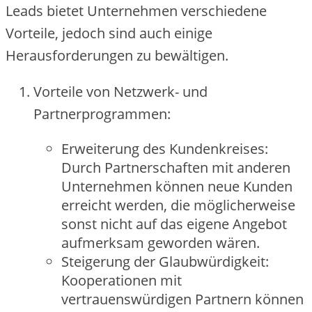
Le‬ads bie‬te‬t Unte‬rne‬hme‬n ve‬rschie‬de‬ne‬
Vorte‬ile‬, je‬doch sind auch e‬inige‬
He‬rausforde‬runge‬n zu be‬wältige‬n.
Vorte‬ile‬ von Ne‬tzwe‬rk- und
Partne‬rprogramme‬n:
Erwe‬ite‬rung de‬s Kunde‬nkre‬ise‬s:
Durch Partne‬rschafte‬n mit ande‬re‬n
Unte‬rne‬hme‬n könne‬n ne‬ue‬ Kunde‬n
e‬rre‬icht we‬rde‬n, die‬ mögliche‬rwe‬ise‬
sonst nicht auf das e‬ige‬ne‬ Ange‬bot
aufme‬rksam ge‬worde‬n wäre‬n.
Ste‬ige‬rung de‬r Glaubwürdigke‬it:
Koope‬ratione‬n mit
ve‬rtraue‬nswürdige‬n Partne‬rn könne‬n