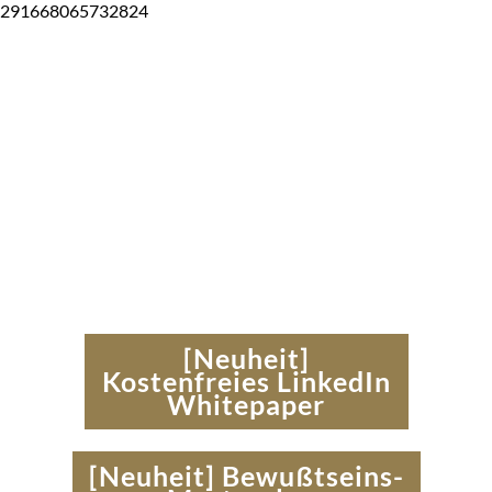
291668065732824
@michaelwkruege
r
[Neuheit]
Kostenfreies LinkedIn
Whitepaper
[Neuheit]
Bewußtseins-