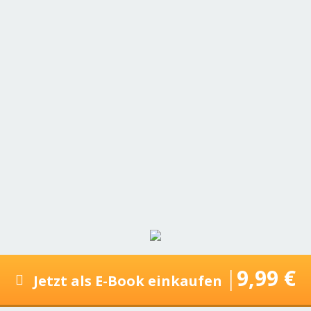
|
9
,99 €
Jetzt als E-Book einkaufen