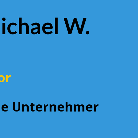
ichael W.
or
ine Unternehmer