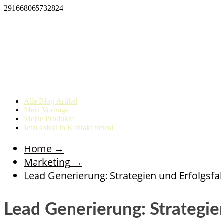
291668065732824
Alle Blog Artikel
Mein Vorträge
Meine Produkte
Jetzt sofort in Kontakt treten!
Home
→
Marketing
→
Lead Generierung: Strategien und Erfolgsf
Lead Generierung: Strategie