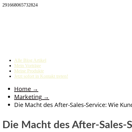
291668065732824
Alle Blog Artikel
Mein Vorträge
Meine Produkte
Jetzt sofort in Kontakt treten!
Home
→
Marketing
→
Die Macht des After-Sales-Service: Wie Ku
Die Macht des After-Sales-