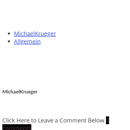
MichaelKrueger
Allgemein
MichaelKrueger
Click Here to Leave a Comment Below
0
comments