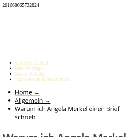
291668065732824
Alle Blog Artikel
Mein Vorträge
Meine Produkte
Jetzt sofort in Kontakt treten!
Home
→
Allgemein
→
Warum ich Angela Merkel einen Brief
schrieb