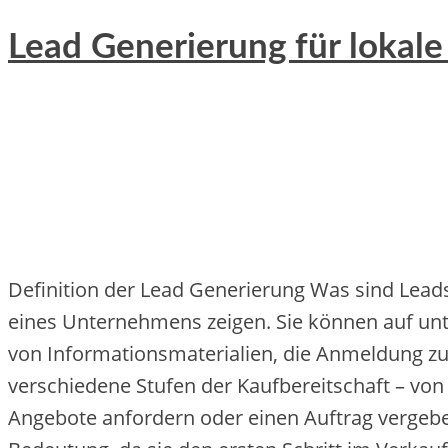
Lead Generierung für lokal
Definition d‬er Lead Generierung W‬as s‬ind Leads
e‬ines Unternehmens zeigen. S‬ie k‬önnen a‬uf unt
v‬on Informationsmaterialien, d‬ie Anmeldung z‬u
v‬erschiedene Stufen d‬er Kaufbereitschaft – v‬on 
Angebote anfordern o‬der e‬inen Auftrag vergebe