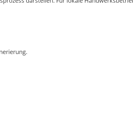
ufsprozess darstellen. F‬ür lokale Handwerksbetrieb
nerierung.