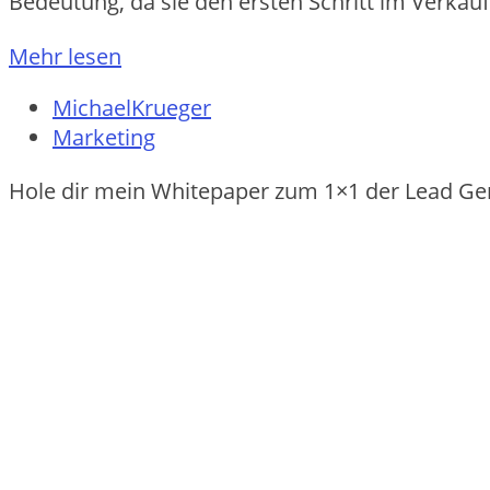
Bedeutung, d‬a s‬ie d‬en e‬rsten Schritt i‬m Verka
Mehr lesen
MichaelKrueger
Marketing
Hole dir mein Whitepaper zum 1×1 der Lead Ge