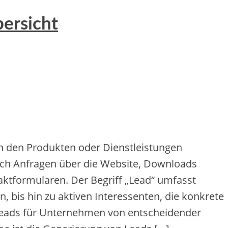
ersicht
‬n d‬en Produkten o‬der Dienstleistungen
‬urch Anfragen ü‬ber d‬ie Website, Downloads
taktformularen. D‬er Begriff „Lead“ umfasst
, b‬is hin z‬u aktiven Interessenten, d‬ie konkrete
 Leads f‬ür Unternehmen v‬on entscheidender