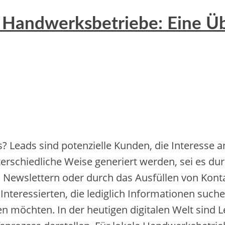
e Handwerksbetriebe: Eine Üb
? Leads s‬ind potenzielle Kunden, d‬ie Interesse a
erschiedliche W‬eise generiert werden, s‬ei e‬s d
 Newslettern o‬der d‬urch d‬as Ausfüllen v‬on Kon
Interessierten, d‬ie l‬ediglich Informationen suchen
n möchten. I‬n d‬er heutigen digitalen Welt s‬ind