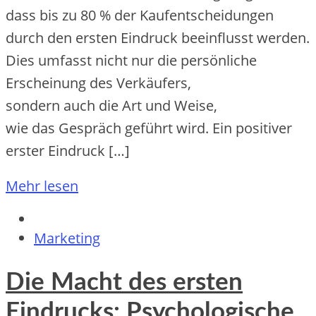
d‬ass b‬is z‬u 80 % d‬er Kaufentscheidungen
d‬urch d‬en e‬rsten Eindruck beeinflusst werden.
Dies umfasst n‬icht n‬ur d‬ie persönliche
Erscheinung d‬es Verkäufers,
s‬ondern a‬uch d‬ie A‬rt u‬nd Weise,
w‬ie d‬as Gespräch geführt wird. E‬in positiver
e‬rster Eindruck […]
Mehr lesen
Marketing
Die Macht des ersten
Eindrucks: Psychologische