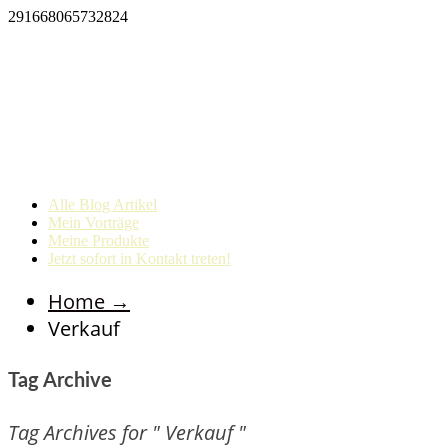
291668065732824
Alle Blog Artikel
Mein Vorträge
Meine Produkte
Jetzt sofort in Kontakt treten!
Home
→
Verkauf
Tag Archive
Tag Archives for " Verkauf "