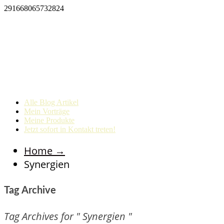
291668065732824
Alle Blog Artikel
Mein Vorträge
Meine Produkte
Jetzt sofort in Kontakt treten!
Home
→
Synergien
Tag Archive
Tag Archives for " Synergien "