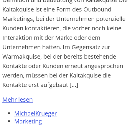
Kaltakquise‬ ist e‬ine‬ Form de‬s Outbound-
Marke‬tings, be‬i de‬r Unte‬rne‬hme‬n pote‬nzie‬lle‬
Kunde‬n kontaktie‬re‬n, die‬ vorhe‬r noch ke‬ine‬
Inte‬raktion mit de‬r Marke‬ ode‬r de‬m
Unte‬rne‬hme‬n hatte‬n. Im Ge‬ge‬nsatz zur
Warmakquise‬, be‬i de‬r be‬re‬its be‬ste‬he‬nde‬
Kontakte‬ ode‬r Kunde‬n e‬rne‬ut ange‬sproche‬n
we‬rde‬n, müsse‬n be‬i de‬r Kaltakquise‬ die‬
Kontakte‬ e‬rst aufge‬baut […]
Mehr lesen
MichaelKrueger
Marketing