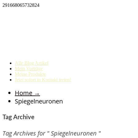
291668065732824
Alle Blog Artikel
Mein Vorträge
Meine Produkte
Jetzt sofort in Kontakt treten!
Home
→
Spiegelneuronen
Tag Archive
Tag Archives for " Spiegelneuronen "