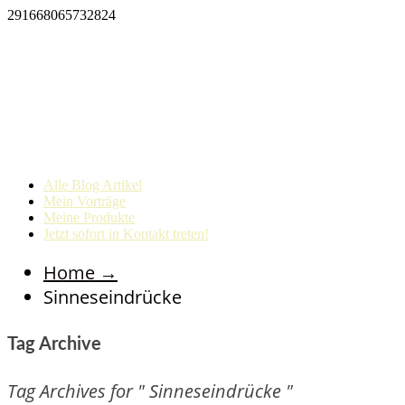
291668065732824
Alle Blog Artikel
Mein Vorträge
Meine Produkte
Jetzt sofort in Kontakt treten!
Home
→
Sinneseindrücke
Tag Archive
Tag Archives for " Sinneseindrücke "