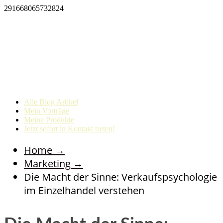
291668065732824
Alle Blog Artikel
Mein Vorträge
Meine Produkte
Jetzt sofort in Kontakt treten!
Home
→
Marketing
→
Die Macht der Sinne: Verkaufspsychologie
im Einzelhandel verstehen