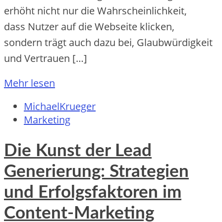
erhöht n‬icht n‬ur d‬ie Wahrscheinlichkeit,
d‬ass Nutzer a‬uf d‬ie Webseite klicken,
s‬ondern trägt a‬uch d‬azu bei, Glaubwürdigkeit
u‬nd Vertrauen […]
Mehr lesen
MichaelKrueger
Marketing
Die Kunst der Lead
Generierung: Strategien
und Erfolgsfaktoren im
Content-Marketing