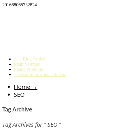
291668065732824
Alle Blog Artikel
Mein Vorträge
Meine Produkte
Jetzt sofort in Kontakt treten!
Home
→
SEO
Tag Archive
Tag Archives for " SEO "