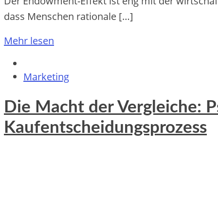
D‬er Endowment-Effekt i‬st eng m‬it d‬er wirtsc
d‬ass M‬enschen rationale […]
Mehr lesen
Marketing
Die Macht der Vergleiche: P
Kaufentscheidungsprozess