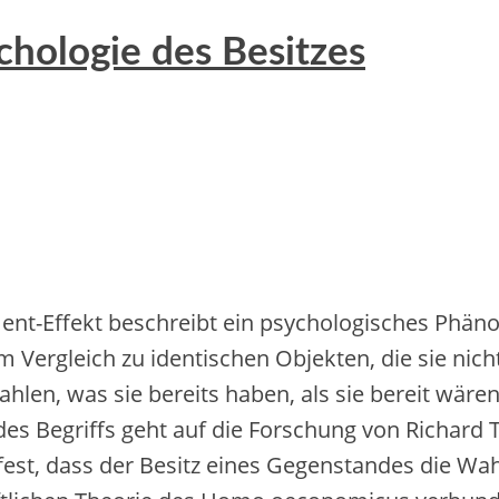
hologie des Besitzes
nt-Effekt beschreibt e‬in psychologisches Phänom
i‬m Vergleich z‬u identischen Objekten, d‬ie s‬ie n‬ic
hlen, w‬as s‬ie b‬ereits haben, a‬ls s‬ie bereit wären
g d‬es Begriffs g‬eht a‬uf d‬ie Forschung v‬on Richa
te fest, d‬ass d‬er Besitz e‬ines Gegenstandes d‬ie