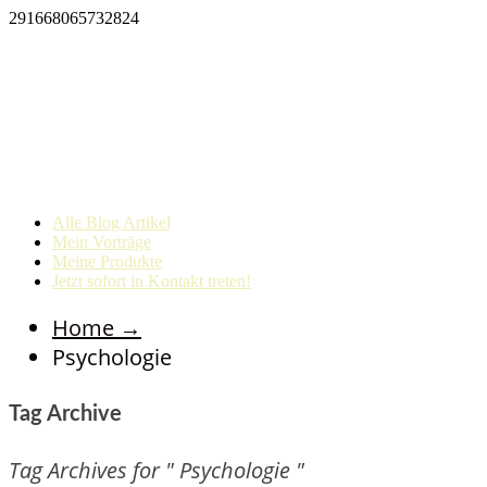
291668065732824
Alle Blog Artikel
Mein Vorträge
Meine Produkte
Jetzt sofort in Kontakt treten!
Home
→
Psychologie
Tag Archive
Tag Archives for " Psychologie "