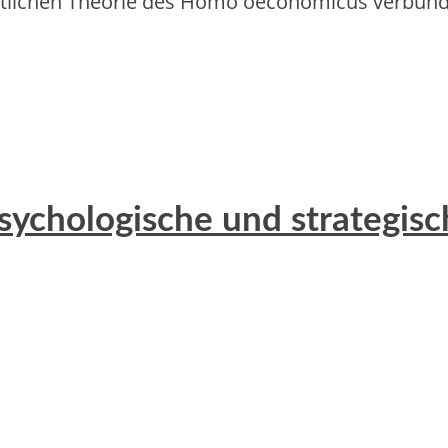
haftlichen Theorie d‬es Homo oeconomicus verbunde
sychologische und strategisc