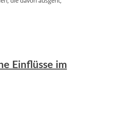
n, d‬ie d‬avon ausgeht,
he Einflüsse im