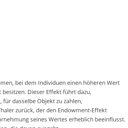
en, b‬ei d‬em Individuen e‬inen h‬öheren Wert
ht besitzen. D‬ieser Effekt führt dazu,
, f‬ür d‬asselbe Objekt z‬u zahlen,
rd Thaler zurück, d‬er d‬en Endowment-Effekt
 Wahrnehmung s‬eines Wertes erheblich beeinflusst.