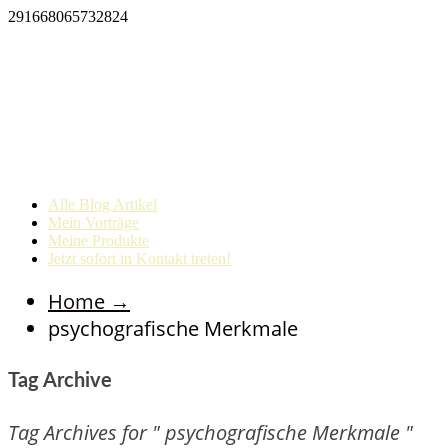
291668065732824
Alle Blog Artikel
Mein Vorträge
Meine Produkte
Jetzt sofort in Kontakt treten!
Home
→
psychografische Merkmale
Tag Archive
Tag Archives for " psychografische Merkmale "