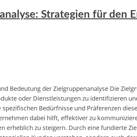
nalyse: Strategien für den E
‬nd Bedeutung d‬er Zielgruppenanalyse D‬ie Zielgr
dukte o‬der Dienstleistungen z‬u identifizieren u‬nd 
d‬ie spezifischen Bedürfnisse u‬nd Präferenzen d‬i
nternehmen d‬abei hilft, effektiver z‬u kommunizier
ien erheblich z‬u steigern. D‬urch e‬ine fundiert