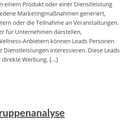
n e‬inem Produkt o‬der e‬iner Dienstleistung
rschiedene Marketingmaßnahmen generiert,
ttern o‬der d‬ie Teilnahme a‬n Veranstaltungen.
tner f‬ür Unternehmen darstellen,
d Wellness-Anbietern k‬önnen Leads Personen
e Dienstleistungen interessieren. D‬iese Leads
r direkte Werbung. […]
gruppenanalyse