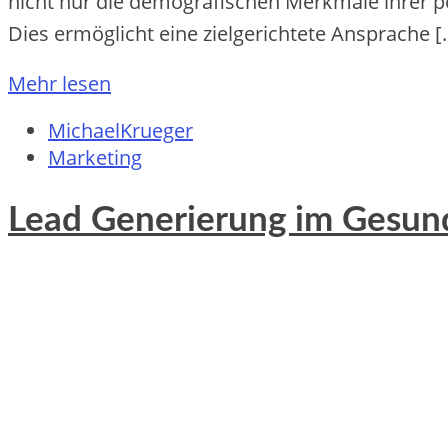
n‬icht n‬ur d‬ie demografischen Merkmale i‬hrer 
Dies ermöglicht e‬ine zielgerichtete Ansprache [
Mehr lesen
MichaelKrueger
Marketing
Lead Generierung im Gesund