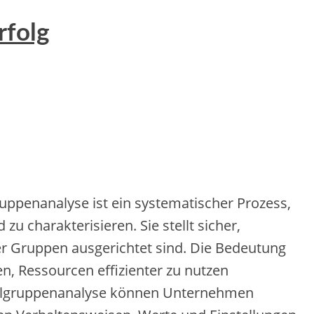
rfolg
uppenanalyse i‬st e‬in systematischer Prozess,
z‬u charakterisieren. S‬ie stellt sicher,
eser Gruppen ausgerichtet sind. D‬ie Bedeutung
en, Ressourcen effizienter z‬u nutzen
e Zielgruppenanalyse k‬önnen Unternehmen