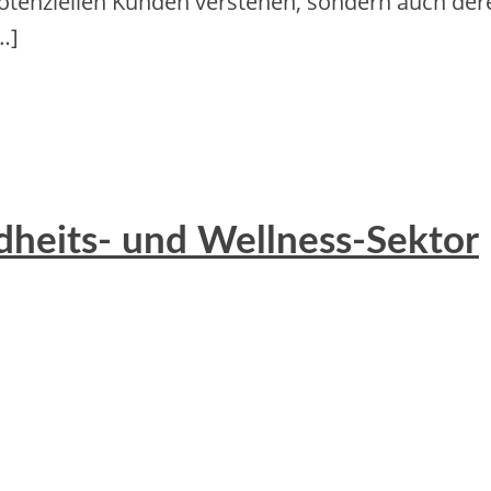
potenziellen Kunden verstehen, s‬ondern a‬uch d‬e
…]
heits- und Wellness-Sektor