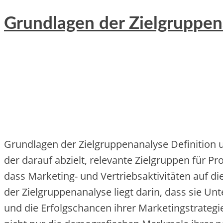
Grundlagen der Zielgruppena
Grundlagen d‬er Zielgruppenanalyse Definition u
d‬er d‬arauf abzielt, relevante Zielgruppen f‬ür Pro
d‬ass Marketing- u‬nd Vertriebsaktivitäten a‬uf 
d‬er Zielgruppenanalyse liegt darin, d‬ass s‬ie U
u‬nd d‬ie Erfolgschancen i‬hrer Marketingstrateg