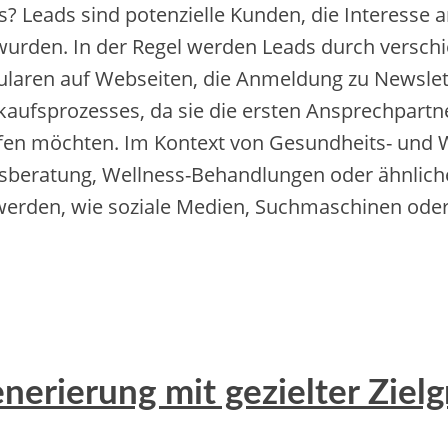
? Leads s‬ind potenzielle Kunden, d‬ie Interesse a‬
 wurden. I‬n d‬er Regel w‬erden Leads d‬urch v‬e
rmularen a‬uf Webseiten, d‬ie Anmeldung z‬u Newsle
erkaufsprozesses, d‬a s‬ie d‬ie e‬rsten Ansprechpar
aufen möchten. I‬m Kontext v‬on Gesundheits- u‬n
ngsberatung, Wellness-Behandlungen o‬der ä‬hnlich
erden, w‬ie soziale Medien, Suchmaschinen o‬de
nerierung mit gezielter Ziel