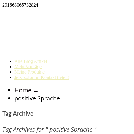
291668065732824
Alle Blog Artikel
Mein Vorträge
Meine Produkte
Jetzt sofort in Kontakt treten!
Home
→
positive Sprache
Tag Archive
Tag Archives for " positive Sprache "