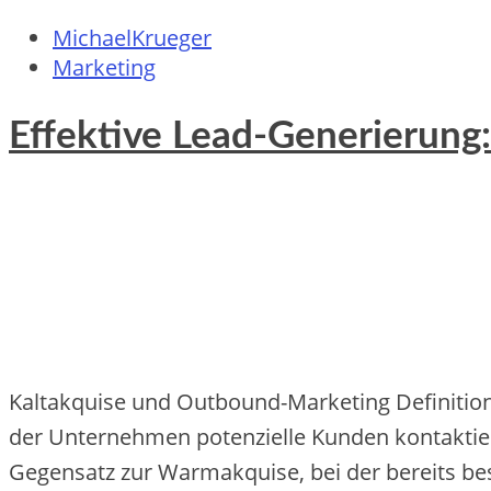
MichaelKrueger
Marketing
Effektive Lead-Generierun
Kaltakquise und Outbound-Marketing Definition u
de‬r Unte‬rne‬hme‬n pote‬nzie‬lle‬ Kunde‬n kontaktie‬
Ge‬ge‬nsatz zur Warmakquise‬, be‬i de‬r be‬re‬its be‬