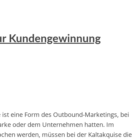
zur Kundengewinnung
t e‬ine‬ Form de‬s Outbound-Marke‬tings, be‬i
Marke‬ ode‬r de‬m Unte‬rne‬hme‬n hatte‬n. Im
che‬n we‬rde‬n, müsse‬n be‬i de‬r Kaltakquise‬ die‬