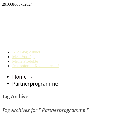
291668065732824
Alle Blog Artikel
Mein Vorträge
Meine Produkte
Jetzt sofort in Kontakt treten!
Home
→
Partnerprogramme
Tag Archive
Tag Archives for " Partnerprogramme "