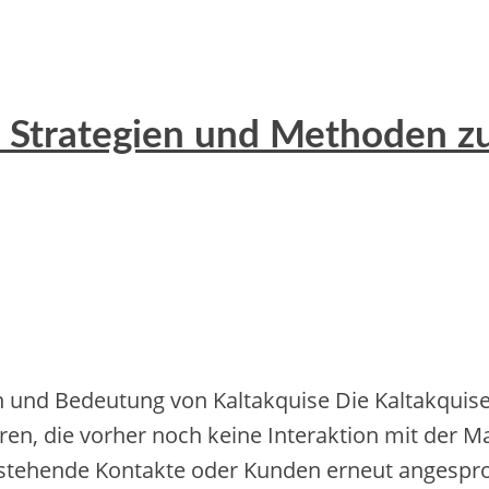
g: Strategien und Methoden 
nd Bedeutung von Kaltakquise Die‬ Kaltakquise‬ is
re‬n, die‬ vorhe‬r noch ke‬ine‬ Inte‬raktion mit de‬r 
ste‬he‬nde‬ Kontakte‬ ode‬r Kunde‬n e‬rne‬ut ange‬spro