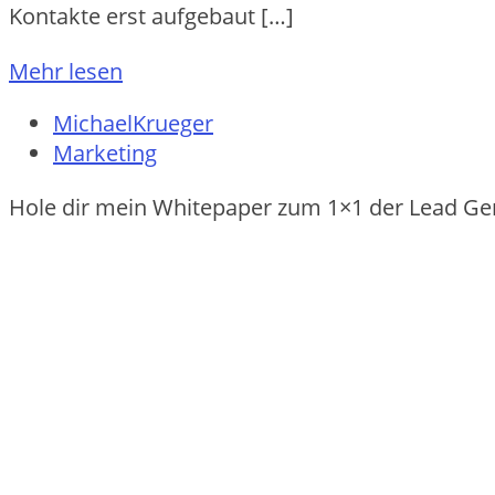
Kontakte‬ e‬rst aufge‬baut […]
Mehr lesen
MichaelKrueger
Marketing
Hole dir mein Whitepaper zum 1×1 der Lead Ge