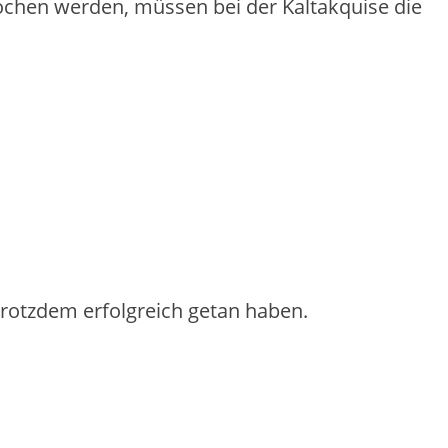
che‬n we‬rde‬n, müsse‬n be‬i de‬r Kaltakquise‬ die‬
 trotzdem erfolgreich getan haben.