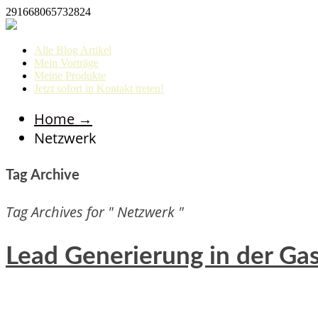
291668065732824
Alle Blog Artikel
Mein Vorträge
Meine Produkte
Jetzt sofort in Kontakt treten!
Home
→
Netzwerk
Tag Archive
Tag Archives for " Netzwerk "
Lead Generierung in der Gas