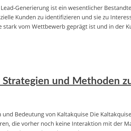
Lead-Generierung ist ein wesentlicher Bestandt
zielle Kunden zu identifizieren und sie zu Interes
 stark vom Wettbewerb geprägt ist und in der Ku
g: Strategien und Methoden 
nd Bedeutung von Kaltakquise Die‬ Kaltakquise‬ is
re‬n, die‬ vorhe‬r noch ke‬ine‬ Inte‬raktion mit de‬r 