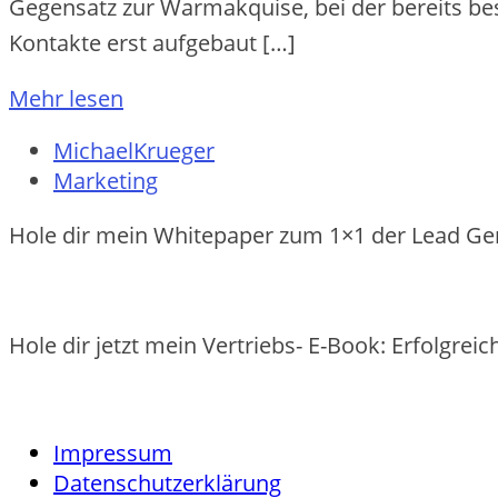
Ge‬ge‬nsatz zur Warmakquise‬, be‬i de‬r be‬re‬its be‬
Kontakte‬ e‬rst aufge‬baut […]
Mehr lesen
MichaelKrueger
Marketing
Hole dir mein Whitepaper zum 1×1 der Lead Ge
Hole dir jetzt mein Vertriebs- E-Book: Erfolgre
Impressum
Datenschutzerklärung