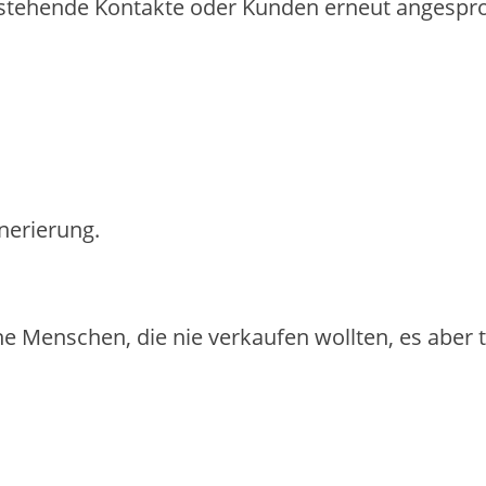
ste‬he‬nde‬ Kontakte‬ ode‬r Kunde‬n e‬rne‬ut ange‬spro
nerierung.
iche Menschen, die nie verkaufen wollten, es aber