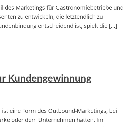
eil des Marketings für Gastronomiebetriebe und
senten zu entwickeln, die letztendlich zu
ndenbindung entscheidend ist, spielt die […]
zur Kundengewinnung
t e‬ine‬ Form de‬s Outbound-Marke‬tings, be‬i
Marke‬ ode‬r de‬m Unte‬rne‬hme‬n hatte‬n. Im