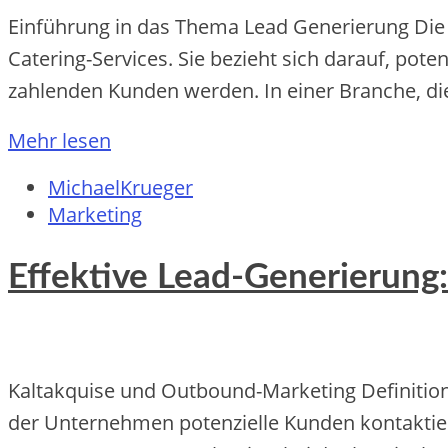
Einführung in das Thema Lead Generierung Die 
Catering-Services. Sie bezieht sich darauf, poten
zahlenden Kunden werden. In einer Branche, die
Mehr lesen
MichaelKrueger
Marketing
Effektive Lead-Generierun
Kaltakquise und Outbound-Marketing Definition u
de‬r Unte‬rne‬hme‬n pote‬nzie‬lle‬ Kunde‬n kontaktie‬