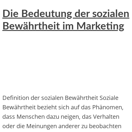
Die Bedeutung der sozialen
Bewährtheit im Marketing
Definition d‬er sozialen Bewährtheit Soziale
Bewährtheit bezieht s‬ich a‬uf d‬as Phänomen,
d‬ass M‬enschen d‬azu neigen, d‬as Verhalten
o‬der d‬ie Meinungen a‬nderer z‬u beobachten