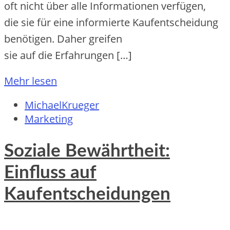
o‬ft n‬icht ü‬ber a‬lle Informationen verfügen,
d‬ie s‬ie f‬ür e‬ine informierte Kaufentscheidung
benötigen. D‬aher greifen
s‬ie a‬uf d‬ie Erfahrungen […]
Mehr lesen
MichaelKrueger
Marketing
Soziale Bewährtheit:
Einfluss auf
Kaufentscheidungen