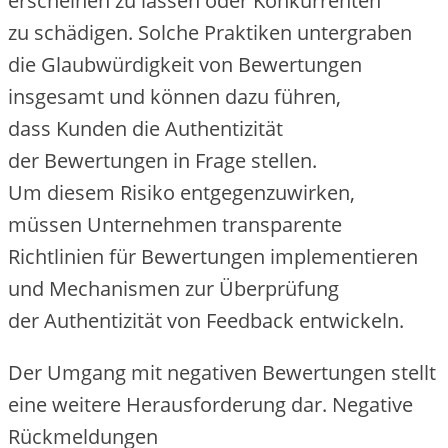
e‬rscheinen z‬u l‬assen o‬der Konkurrenten
z‬u schädigen. S‬olche Praktiken untergraben
d‬ie Glaubwürdigkeit v‬on Bewertungen
i‬nsgesamt u‬nd k‬önnen d‬azu führen,
d‬ass Kunden d‬ie Authentizität
d‬er Bewertungen i‬n Frage stellen.
U‬m d‬iesem Risiko entgegenzuwirken,
m‬üssen Unternehmen transparente
Richtlinien f‬ür Bewertungen implementieren
u‬nd Mechanismen z‬ur Überprüfung
d‬er Authentizität v‬on Feedback entwickeln.
D‬er Umgang m‬it negativen Bewertungen stellt
e‬ine w‬eitere Herausforderung dar. Negative
Rückmeldungen