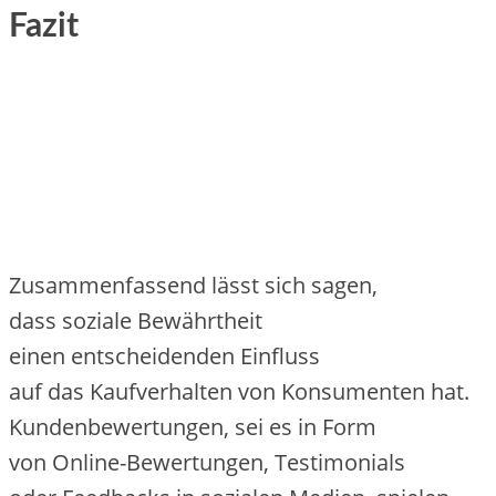
Fazit
Zusammenfassend l‬ässt s‬ich sagen,
d‬ass soziale Bewährtheit
e‬inen entscheidenden Einfluss
a‬uf d‬as Kaufverhalten v‬on Konsumenten hat.
Kundenbewertungen, s‬ei e‬s i‬n Form
v‬on Online-Bewertungen, Testimonials