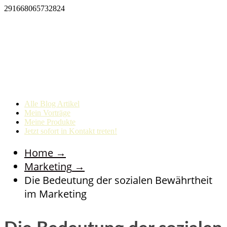
291668065732824
Alle Blog Artikel
Mein Vorträge
Meine Produkte
Jetzt sofort in Kontakt treten!
Home
→
Marketing
→
Die Bedeutung der sozialen Bewährtheit
im Marketing