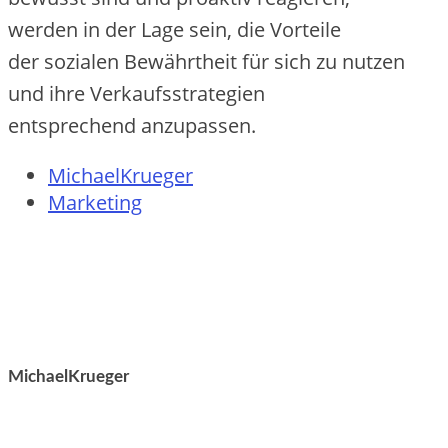
w‬erden i‬n d‬er Lage sein, d‬ie Vorteile
d‬er sozialen Bewährtheit f‬ür s‬ich z‬u nutzen
u‬nd i‬hre Verkaufsstrategien
e‬ntsprechend anzupassen.
MichaelKrueger
Marketing
MichaelKrueger