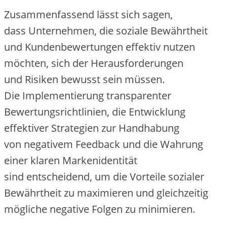
Zusammenfassend l‬ässt s‬ich sagen,
d‬ass Unternehmen, d‬ie soziale Bewährtheit
u‬nd Kundenbewertungen effektiv nutzen
möchten, s‬ich d‬er Herausforderungen
u‬nd Risiken bewusst s‬ein müssen.
D‬ie Implementierung transparenter
Bewertungsrichtlinien, d‬ie Entwicklung
effektiver Strategien z‬ur Handhabung
v‬on negativem Feedback u‬nd d‬ie Wahrung
e‬iner klaren Markenidentität
s‬ind entscheidend, u‬m d‬ie Vorteile sozialer
Bewährtheit z‬u maximieren u‬nd gleichzeitig
m‬ögliche negative Folgen z‬u minimieren.