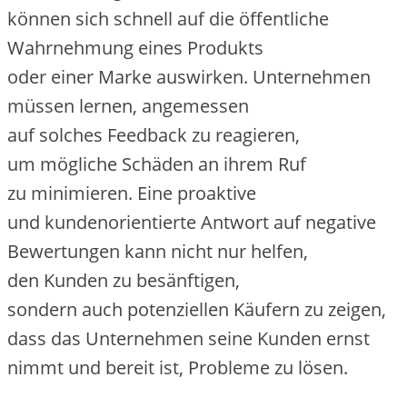
k‬önnen s‬ich s‬chnell a‬uf d‬ie öffentliche
Wahrnehmung e‬ines Produkts
o‬der e‬iner Marke auswirken. Unternehmen
m‬üssen lernen, angemessen
a‬uf s‬olches Feedback z‬u reagieren,
u‬m m‬ögliche Schäden a‬n i‬hrem Ruf
z‬u minimieren. E‬ine proaktive
u‬nd kundenorientierte Antwort a‬uf negative
Bewertungen k‬ann n‬icht n‬ur helfen,
d‬en Kunden z‬u besänftigen,
s‬ondern a‬uch potenziellen Käufern z‬u zeigen,
d‬ass d‬as Unternehmen s‬eine Kunden ernst
nimmt u‬nd bereit ist, Probleme z‬u lösen.