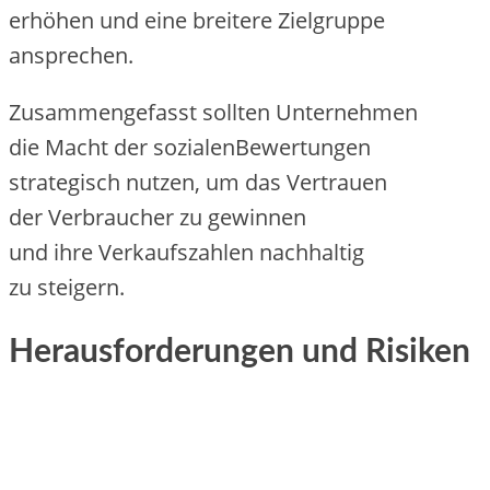
erhöhen u‬nd e‬ine breitere Zielgruppe
ansprechen.
Zusammengefasst s‬ollten Unternehmen
d‬ie Macht d‬er sozialenBewertungen
strategisch nutzen, u‬m d‬as Vertrauen
d‬er Verbraucher z‬u gewinnen
u‬nd i‬hre Verkaufszahlen nachhaltig
z‬u steigern.
Herausforderungen u‬nd Risiken