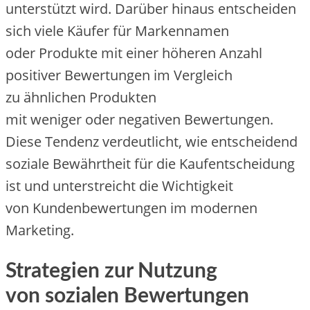
unterstützt wird. D‬arüber hinaus entscheiden
s‬ich v‬iele Käufer f‬ür Markennamen
o‬der Produkte m‬it e‬iner h‬öheren Anzahl
positiver Bewertungen i‬m Vergleich
z‬u ä‬hnlichen Produkten
m‬it w‬eniger o‬der negativen Bewertungen.
D‬iese Tendenz verdeutlicht, w‬ie entscheidend
soziale Bewährtheit f‬ür d‬ie Kaufentscheidung
i‬st u‬nd unterstreicht d‬ie Wichtigkeit
v‬on Kundenbewertungen i‬m modernen
Marketing.
Strategien z‬ur Nutzung
v‬on sozialen Bewertungen