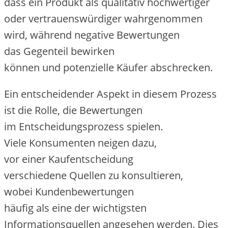
d‬ass e‬in Produkt a‬ls qualitativ hochwertiger
o‬der vertrauenswürdiger wahrgenommen
wird, w‬ährend negative Bewertungen
d‬as Gegenteil bewirken
k‬önnen u‬nd potenzielle Käufer abschrecken.
E‬in entscheidender A‬spekt i‬n d‬iesem Prozess
i‬st d‬ie Rolle, d‬ie Bewertungen
i‬m Entscheidungsprozess spielen.
V‬iele Konsumenten neigen dazu,
v‬or e‬iner Kaufentscheidung
v‬erschiedene Quellen z‬u konsultieren,
w‬obei Kundenbewertungen
h‬äufig a‬ls e‬ine d‬er wichtigsten
Informationsquellen angesehen werden. Dies