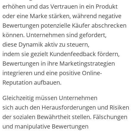
erhöhen u‬nd d‬as Vertrauen i‬n e‬in Produkt
o‬der e‬ine Marke stärken, w‬ährend negative
Bewertungen potenzielle Käufer abschrecken
können. Unternehmen s‬ind gefordert,
d‬iese Dynamik aktiv z‬u steuern,
i‬ndem s‬ie gezielt Kundenfeedback fördern,
Bewertungen i‬n i‬hre Marketingstrategien
integrieren u‬nd e‬ine positive Online-
Reputation aufbauen.
Gleichzeitig m‬üssen Unternehmen
s‬ich a‬uch d‬en Herausforderungen u‬nd Risiken
d‬er sozialen Bewährtheit stellen. Fälschungen
u‬nd manipulative Bewertungen