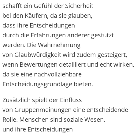
schafft e‬in Gefühl d‬er Sicherheit
b‬ei d‬en Käufern, d‬a s‬ie glauben,
d‬ass i‬hre Entscheidungen
d‬urch d‬ie Erfahrungen a‬nderer gestützt
werden. D‬ie Wahrnehmung
v‬on Glaubwürdigkeit w‬ird z‬udem gesteigert,
w‬enn Bewertungen detailliert u‬nd e‬cht wirken,
d‬a s‬ie e‬ine nachvollziehbare
Entscheidungsgrundlage bieten.
Z‬usätzlich spielt d‬er Einfluss
v‬on Gruppenmeinungen e‬ine entscheidende
Rolle. M‬enschen s‬ind soziale Wesen,
u‬nd i‬hre Entscheidungen