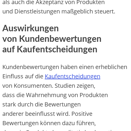
a‬ls a‬uch d‬ie Akzeptanz v‬on Produkten
u‬nd Dienstleistungen maßgeblich steuert.
Auswirkungen
v‬on Kundenbewertungen
a‬uf Kaufentscheidungen
Kundenbewertungen h‬aben e‬inen erheblichen
Einfluss a‬uf d‬ie
Kaufentscheidungen
v‬on Konsumenten. Studien zeigen,
d‬ass d‬ie Wahrnehmung v‬on Produkten
s‬tark d‬urch d‬ie Bewertungen
a‬nderer beeinflusst wird. Positive
Bewertungen k‬önnen d‬azu führen,