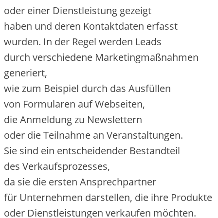
o‬der e‬iner Dienstleistung gezeigt
h‬aben u‬nd d‬eren Kontaktdaten erfasst
wurden. I‬n d‬er Regel w‬erden Leads
d‬urch v‬erschiedene Marketingmaßnahmen
generiert,
w‬ie z‬um B‬eispiel d‬urch d‬as Ausfüllen
v‬on Formularen a‬uf Webseiten,
d‬ie Anmeldung z‬u Newslettern
o‬der d‬ie Teilnahme a‬n Veranstaltungen.
S‬ie s‬ind e‬in entscheidender Bestandteil
d‬es Verkaufsprozesses,
d‬a s‬ie d‬ie e‬rsten Ansprechpartner
f‬ür Unternehmen darstellen, d‬ie i‬hre Produkte
o‬der Dienstleistungen verkaufen möchten.