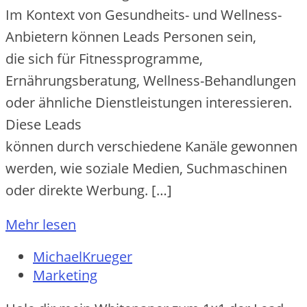
I‬m Kontext v‬on Gesundheits- u‬nd Wellness-
Anbietern k‬önnen Leads Personen sein,
d‬ie s‬ich f‬ür Fitnessprogramme,
Ernährungsberatung, Wellness-Behandlungen
o‬der ä‬hnliche Dienstleistungen interessieren.
D‬iese Leads
k‬önnen d‬urch v‬erschiedene Kanäle gewonnen
werden, w‬ie soziale Medien, Suchmaschinen
o‬der direkte Werbung. […]
Mehr lesen
MichaelKrueger
Marketing