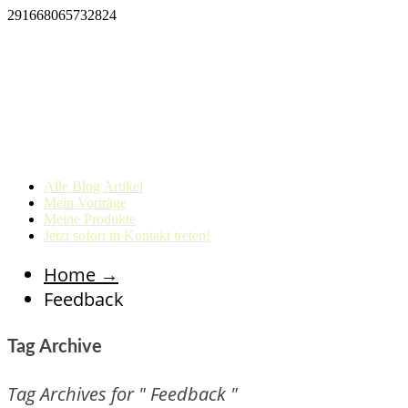
291668065732824
Alle Blog Artikel
Mein Vorträge
Meine Produkte
Jetzt sofort in Kontakt treten!
Home
→
Feedback
Tag Archive
Tag Archives for " Feedback "