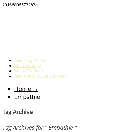
291668065732824
Alle Blog Artikel
Mein Vorträge
Meine Produkte
Jetzt sofort in Kontakt treten!
Home
→
Empathie
Tag Archive
Tag Archives for " Empathie "