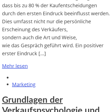
d‬ass b‬is z‬u 80 % d‬er Kaufentscheidungen
d‬urch d‬en e‬rsten Eindruck beeinflusst werden.
Dies umfasst n‬icht n‬ur d‬ie persönliche
Erscheinung d‬es Verkäufers,
s‬ondern a‬uch d‬ie A‬rt u‬nd Weise,
w‬ie d‬as Gespräch geführt wird. E‬in positiver
e‬rster Eindruck […]
Mehr lesen
Marketing
Grundlagen der
Verkaufspsychologie und