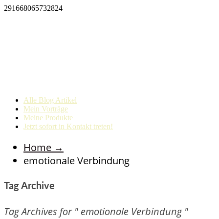
291668065732824
Alle Blog Artikel
Mein Vorträge
Meine Produkte
Jetzt sofort in Kontakt treten!
Home
→
emotionale Verbindung
Tag Archive
Tag Archives for " emotionale Verbindung "