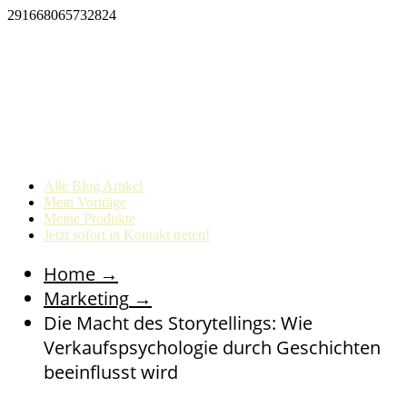
291668065732824
Alle Blog Artikel
Mein Vorträge
Meine Produkte
Jetzt sofort in Kontakt treten!
Home
→
Marketing
→
Die Macht des Storytellings: Wie
Verkaufspsychologie durch Geschichten
beeinflusst wird