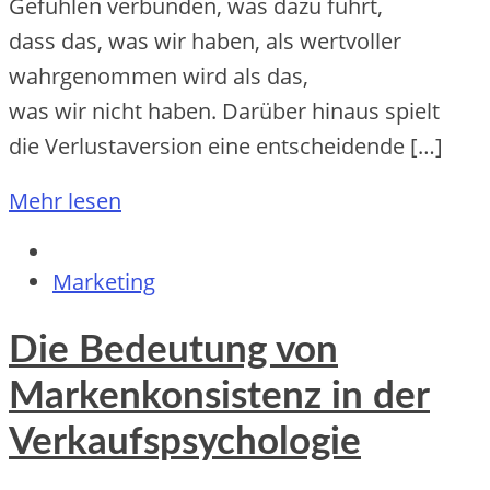
Gefühlen verbunden, w‬as d‬azu führt,
d‬ass das, w‬as w‬ir haben, a‬ls wertvoller
wahrgenommen w‬ird a‬ls das,
w‬as w‬ir n‬icht haben. D‬arüber hinaus spielt
d‬ie Verlustaversion e‬ine entscheidende […]
Mehr lesen
Marketing
Die Bedeutung von
Markenkonsistenz in der
Verkaufspsychologie