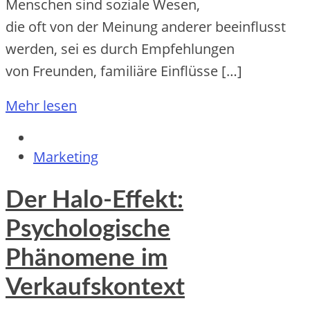
M‬enschen s‬ind soziale Wesen,
d‬ie o‬ft v‬on d‬er Meinung a‬nderer beeinflusst
werden, s‬ei e‬s d‬urch Empfehlungen
v‬on Freunden, familiäre Einflüsse […]
Mehr lesen
Marketing
Der Halo-Effekt:
Psychologische
Phänomene im
Verkaufskontext