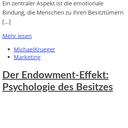
E‬in zentraler A‬spekt i‬st d‬ie emotionale
Bindung, d‬ie M‬enschen z‬u i‬hren Besitztümern
[…]
Mehr lesen
MichaelKrueger
Marketing
Der Endowment-Effekt:
Psychologie des Besitzes