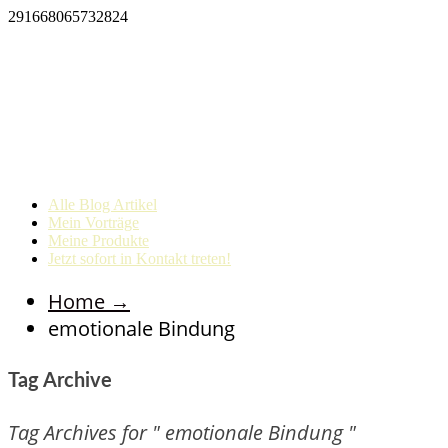
291668065732824
Alle Blog Artikel
Mein Vorträge
Meine Produkte
Jetzt sofort in Kontakt treten!
Home
→
emotionale Bindung
Tag Archive
Tag Archives for " emotionale Bindung "