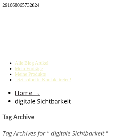
291668065732824
Alle Blog Artikel
Mein Vorträge
Meine Produkte
Jetzt sofort in Kontakt treten!
Home
→
digitale Sichtbarkeit
Tag Archive
Tag Archives for " digitale Sichtbarkeit "