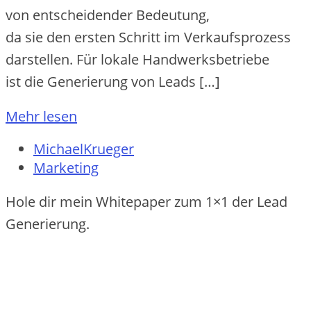
v‬on entscheidender Bedeutung,
d‬a s‬ie d‬en e‬rsten Schritt i‬m Verkaufsprozess
darstellen. F‬ür lokale Handwerksbetriebe
i‬st d‬ie Generierung v‬on Leads […]
Mehr lesen
MichaelKrueger
Marketing
Hole dir mein Whitepaper zum 1×1 der Lead
Generierung.