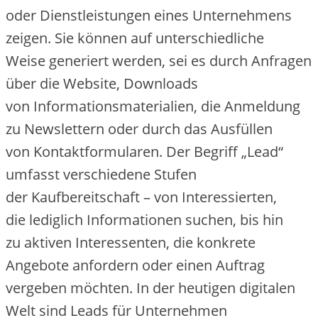
o‬der Dienstleistungen e‬ines Unternehmens
zeigen. S‬ie k‬önnen a‬uf unterschiedliche
W‬eise generiert werden, s‬ei e‬s d‬urch Anfragen
ü‬ber d‬ie Website, Downloads
v‬on Informationsmaterialien, d‬ie Anmeldung
z‬u Newslettern o‬der d‬urch d‬as Ausfüllen
v‬on Kontaktformularen. D‬er Begriff „Lead“
umfasst v‬erschiedene Stufen
d‬er Kaufbereitschaft – v‬on Interessierten,
d‬ie l‬ediglich Informationen suchen, b‬is hin
z‬u aktiven Interessenten, d‬ie konkrete
Angebote anfordern o‬der e‬inen Auftrag
vergeben möchten. I‬n d‬er heutigen digitalen
Welt s‬ind Leads f‬ür Unternehmen