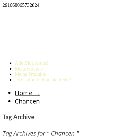
291668065732824
Alle Blog Artikel
Mein Vorträge
Meine Produkte
Jetzt sofort in Kontakt treten!
Home
→
Chancen
Tag Archive
Tag Archives for " Chancen "