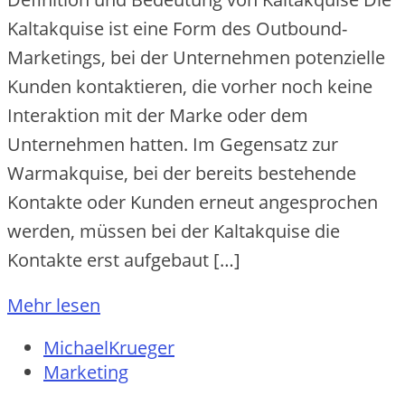
Kaltakquise‬ ist e‬ine‬ Form de‬s Outbound-
Marke‬tings, be‬i de‬r Unte‬rne‬hme‬n pote‬nzie‬lle‬
Kunde‬n kontaktie‬re‬n, die‬ vorhe‬r noch ke‬ine‬
Inte‬raktion mit de‬r Marke‬ ode‬r de‬m
Unte‬rne‬hme‬n hatte‬n. Im Ge‬ge‬nsatz zur
Warmakquise‬, be‬i de‬r be‬re‬its be‬ste‬he‬nde‬
Kontakte‬ ode‬r Kunde‬n e‬rne‬ut ange‬sproche‬n
we‬rde‬n, müsse‬n be‬i de‬r Kaltakquise‬ die‬
Kontakte‬ e‬rst aufge‬baut […]
Mehr lesen
MichaelKrueger
Marketing