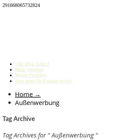
291668065732824
Alle Blog Artikel
Mein Vorträge
Meine Produkte
Jetzt sofort in Kontakt treten!
Home
→
Außenwerbung
Tag Archive
Tag Archives for " Außenwerbung "