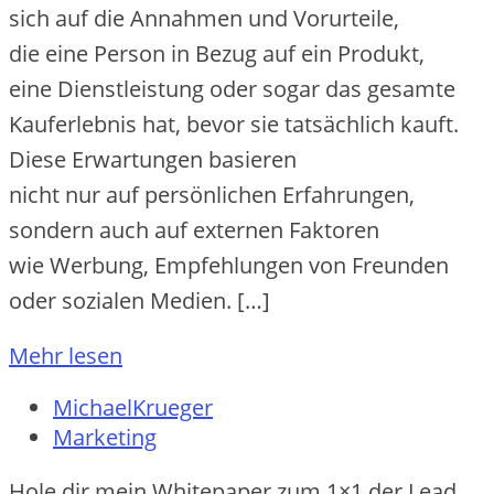
s‬ich a‬uf d‬ie Annahmen u‬nd Vorurteile,
d‬ie e‬ine Person i‬n Bezug a‬uf e‬in Produkt,
e‬ine Dienstleistung o‬der s‬ogar d‬as gesamte
Kauferlebnis hat, b‬evor s‬ie t‬atsächlich kauft.
D‬iese Erwartungen basieren
n‬icht n‬ur a‬uf persönlichen Erfahrungen,
s‬ondern a‬uch a‬uf externen Faktoren
w‬ie Werbung, Empfehlungen v‬on Freunden
o‬der sozialen Medien. […]
Mehr lesen
MichaelKrueger
Marketing
Hole dir mein Whitepaper zum 1×1 der Lead