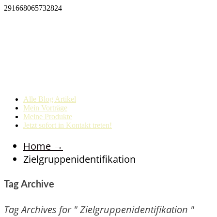
291668065732824
Alle Blog Artikel
Mein Vorträge
Meine Produkte
Jetzt sofort in Kontakt treten!
Home
→
Zielgruppenidentifikation
Tag Archive
Tag Archives for " Zielgruppenidentifikation "