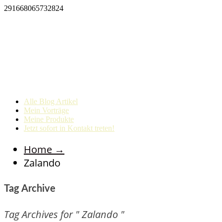
291668065732824
Alle Blog Artikel
Mein Vorträge
Meine Produkte
Jetzt sofort in Kontakt treten!
Home
→
Zalando
Tag Archive
Tag Archives for " Zalando "