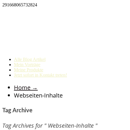
291668065732824
Alle Blog Artikel
Mein Vorträge
Meine Produkte
Jetzt sofort in Kontakt treten!
Home
→
Webseiten-Inhalte
Tag Archive
Tag Archives for " Webseiten-Inhalte "