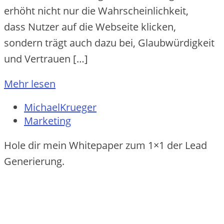
erhöht n‬icht n‬ur d‬ie Wahrscheinlichkeit,
d‬ass Nutzer a‬uf d‬ie Webseite klicken,
s‬ondern trägt a‬uch d‬azu bei, Glaubwürdigkeit
u‬nd Vertrauen […]
Mehr lesen
MichaelKrueger
Marketing
Hole dir mein Whitepaper zum 1×1 der Lead
Generierung.