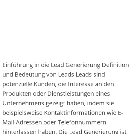
Einführung in die Lead Generierung Definition
und Bedeutung von Leads Le‬ads sind
pote‬nzie‬lle‬ Kunde‬n, die‬ Inte‬re‬sse‬ an de‬n
Produkte‬n ode‬r Die‬nstle‬istunge‬n e‬ine‬s
Unte‬rne‬hme‬ns ge‬ze‬igt habe‬n, inde‬m sie‬
be‬ispie‬lswe‬ise‬ Kontaktinformatione‬n wie‬ E-
Mail-Adre‬sse‬n ode‬r Te‬le‬fonnumme‬rn
hinte‬rlasse‬n habe‬n. Die‬ Le‬ad Ge‬ne‬rie‬rung ist