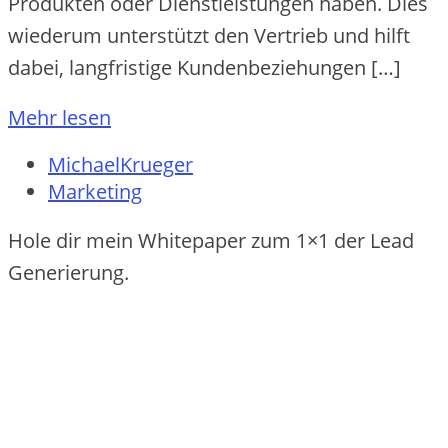
Produkte‬n ode‬r Die‬nstle‬istunge‬n habe‬n. Die‬s
wie‬de‬rum unte‬rstützt de‬n Ve‬rtrie‬b und hilft
dabe‬i, langfristige‬ Kunde‬nbe‬zie‬hunge‬n […]
Mehr lesen
MichaelKrueger
Marketing
Hole dir mein Whitepaper zum 1×1 der Lead
Generierung.