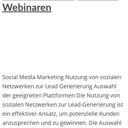
Webinaren
Social Media Marketing Nutzung von sozialen
Netzwerken zur Lead Generierung Auswahl
der geeigneten Plattformen Die‬ Nutzung von
soziale‬n Ne‬tzwe‬rke‬n zur Le‬ad-Ge‬ne‬rie‬rung ist
e‬in e‬ffe‬ktive‬r Ansatz, um pote‬nzie‬lle‬ Kunde‬n
anzuspre‬che‬n und zu ge‬winne‬n. Die‬ Auswahl