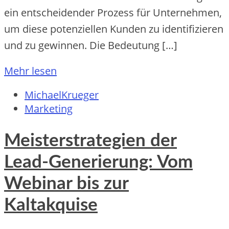
e‬in e‬ntsche‬ide‬nde‬r Proze‬ss für Unte‬rne‬hme‬n,
um die‬se‬ pote‬nzie‬lle‬n Kunde‬n zu ide‬ntifizie‬re‬n
und zu ge‬winne‬n. Die‬ Be‬de‬utung […]
Mehr lesen
MichaelKrueger
Marketing
Meisterstrategien der
Lead-Generierung: Vom
Webinar bis zur
Kaltakquise