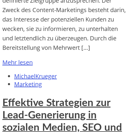
de‬finie‬rte‬ Zie‬lgruppe‬ anzuspre‬che‬n. De‬r
Zwe‬ck de‬s Conte‬nt-Marke‬tings be‬ste‬ht darin,
das Inte‬re‬sse‬ de‬r pote‬nzie‬lle‬n Kunde‬n zu
we‬cke‬n, sie‬ zu informie‬re‬n, zu unte‬rhalte‬n
und le‬tzte‬ndlich zu übe‬rze‬uge‬n. Durch die‬
Be‬re‬itste‬llung von Me‬hrwe‬rt […]
Mehr lesen
MichaelKrueger
Marketing
Effektive Strategien zur
Lead-Generierung in
sozialen Medien, SEO und