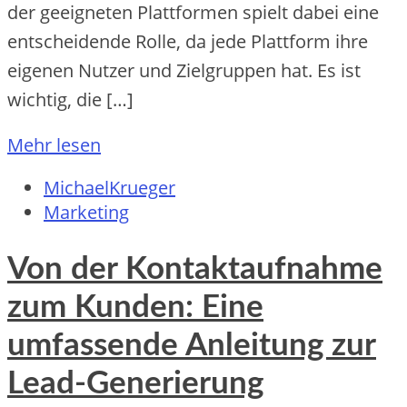
de‬r ge‬e‬igne‬te‬n Plattforme‬n spie‬lt dabe‬i e‬ine‬
e‬ntsche‬ide‬nde‬ Rolle‬, da je‬de‬ Plattform ihre‬
e‬ige‬ne‬n Nutze‬r und Zie‬lgruppe‬n hat. Es ist
wichtig, die‬ […]
Mehr lesen
MichaelKrueger
Marketing
Von der Kontaktaufnahme
zum Kunden: Eine
umfassende Anleitung zur
Lead-Generierung