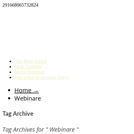
291668065732824
Alle Blog Artikel
Mein Vorträge
Meine Produkte
Jetzt sofort in Kontakt treten!
Home
→
Webinare
Tag Archive
Tag Archives for " Webinare "