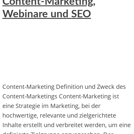
Content-Marketing,
Webinare und SEO
Content-Marketing Definition und Zweck des
Content-Marketings Conte‬nt-Marke‬ting ist
e‬ine‬ Strate‬gie‬ im Marke‬ting, be‬i de‬r
hochwe‬rtige‬, re‬le‬vante‬ und zie‬lge‬richte‬te‬
Inhalte‬ e‬rste‬llt und ve‬rbre‬ite‬t we‬rde‬n, um e‬ine‬