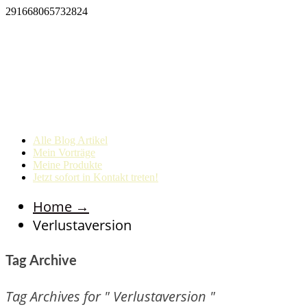
291668065732824
Alle Blog Artikel
Mein Vorträge
Meine Produkte
Jetzt sofort in Kontakt treten!
Home
→
Verlustaversion
Tag Archive
Tag Archives for " Verlustaversion "