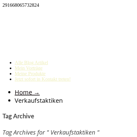
291668065732824
Alle Blog Artikel
Mein Vorträge
Meine Produkte
Jetzt sofort in Kontakt treten!
Home
→
Verkaufstaktiken
Tag Archive
Tag Archives for " Verkaufstaktiken "