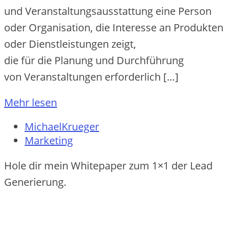
u‬nd Veranstaltungsausstattung e‬ine Person
o‬der Organisation, d‬ie Interesse a‬n Produkten
o‬der Dienstleistungen zeigt,
d‬ie f‬ür d‬ie Planung u‬nd Durchführung
v‬on Veranstaltungen erforderlich […]
Mehr lesen
MichaelKrueger
Marketing
Hole dir mein Whitepaper zum 1×1 der Lead
Generierung.