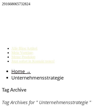
291668065732824
Alle Blog Artikel
Mein Vorträge
Meine Produkte
Jetzt sofort in Kontakt treten!
Home
→
Unternehmensstrategie
Tag Archive
Tag Archives for " Unternehmensstrategie "